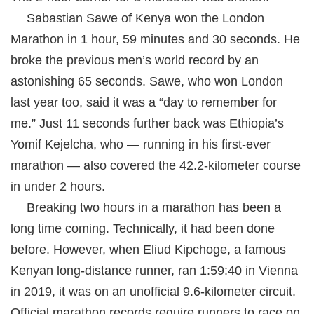
Sabastian Sawe of Kenya won the London
Marathon in 1 hour, 59 minutes and 30 seconds. He
broke the previous men’s world record by an
astonishing 65 seconds. Sawe, who won London
last year too, said it was a “day to remember for
me.” Just 11 seconds further back was Ethiopia’s
Yomif Kejelcha, who — running in his first-ever
marathon — also covered the 42.2-kilometer course
in under 2 hours.
Breaking two hours in a marathon has been a
long time coming. Technically, it had been done
before. However, when Eliud Kipchoge, a famous
Kenyan long-distance runner, ran 1:59:40 in Vienna
in 2019, it was on an unofficial 9.6-kilometer circuit.
Official marathon records require runners to race on