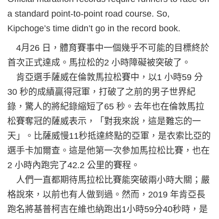
a standard point-to-point road course. So,
Kipchoge’s time didn’t go in the record book.
4月26 日，體育賽事中一個幾乎不可能的目標終於
首次正式達成。馬拉松的2 小時障礙被突破了。
肯亞選手薩威在倫敦馬拉松賽中，以1 小時59 分
30 秒的成績贏得冠軍，打破了之前的男子世界紀
錄，驚人的將紀錄縮短了65 秒。去年也在倫敦馬拉
松賽奪冠的薩威表示，「對我來說，這是難忘的一
天」。比薩威慢11秒抵達終點的亞軍，是衣索比亞的
選手卡加爾查。這是他第一次參加馬拉松比賽，也在
2 小時內跑完了42.2 公里的賽程。
人們一直都期待馬拉松比賽能突破兩小時大關；嚴
格說來，以前也有人做到過。然而，2019 年肯亞長
跑名將基普柯吉在維也納跑出1小時59分40秒時，是