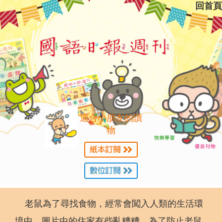
回首頁
適合小朋友的讀
物
老鼠為了尋找食物，經常會闖入人類的生活環
境中。圖片中的住家有些亂糟糟，為了防止老鼠