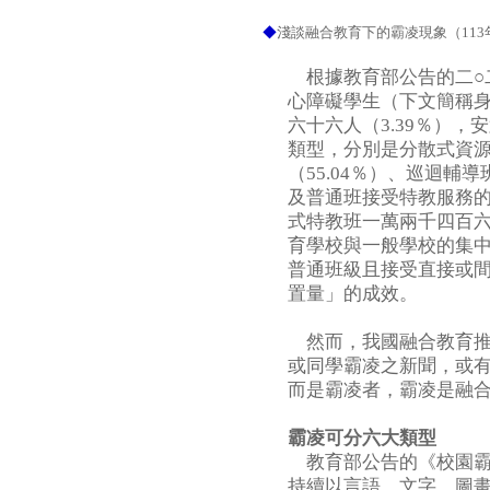
◆
淺談融合教育下的霸凌現象（113年
根據教育部公告的二○
心障礙學生（下文簡稱
六十六人（3.39％）
類型，分別是分散式資
（55.04％）、巡迴輔
及普通班接受特教服務的
式特教班一萬兩千四百六
育學校與一般學校的集
普通班級且接受直接或
置量」的成效。
然而，我國融合教育推
或同學霸凌之新聞，或
而是霸凌者，霸凌是融
霸凌可分六大類型
教育部公告的《校園霸
持續以言語、文字、圖