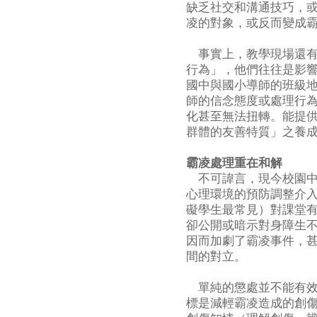
缺乏社交和溝通技巧，
凌的對象，或反而變成
事實上，教學現場還有
行為」，他們往往是影
國中與國小導師的班級
師的信念態度或處理行
化甚至無法扭轉。能提
群體的友善特質」之養
霸凌處理重在和解
不可諱言，現今校園中
心理環境的預防調整介
礙學生最常見）對課堂
卻公開或暗示對身障生
因而加劇了霸凌事件，
間的對立。
單純的懲處並不能有效
標是減輕霸凌造成的創