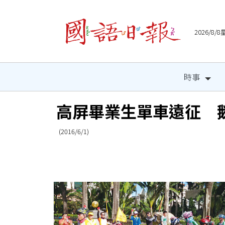
2026/8
時事
高屏畢業生單車遠征 
(2016/6/1)