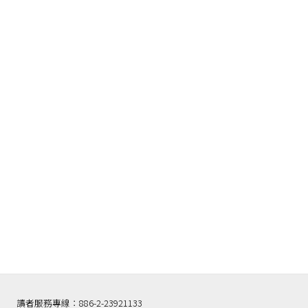
讀者服務專線：886-2-23921133