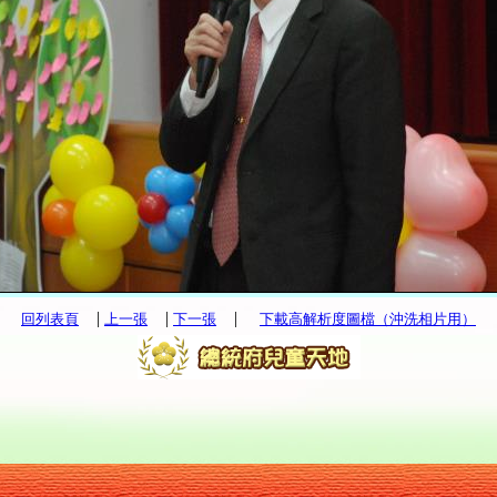
|
|
|
回列表頁
上一張
下一張
下載高解析度圖檔（沖洗相片用）