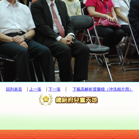
|
|
|
回列表頁
上一張
下一張
下載高解析度圖檔（沖洗相片用）