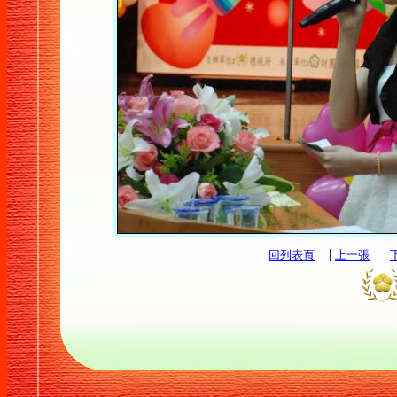
|
|
回列表頁
上一張