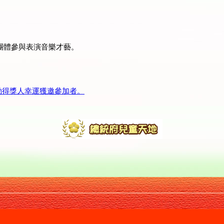
團體參與表演音樂才藝。
。
動得獎人幸運獲邀參加者。