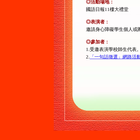
◎活動場地：
國語日報11樓大禮堂
◎表演者：
邀請身心障礙學生個人或
◎參加者：
1.受邀表演學校師生代表
2.
「一句話徵選」網路活