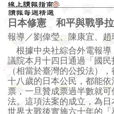
日本修憲 和平與戰爭拉
報導／劉偉瑩、陳康宜、趙
根據中央社綜合外電報導
議院本月十四日通過「國民
（相當於臺灣的公投法），
十八歲的日本公民，都能依
票，一旦贊成票過半數就可
法。這項法案的成立，為日
世界大戰後實施六十年的「