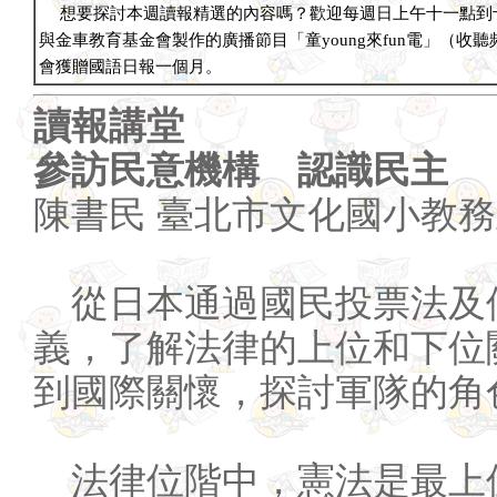
想要探討本週讀報精選的內容嗎？歡迎每週日上午十一點到
與金車教育基金會製作的廣播節目「童young來fun電」（收聽頻道F
會獲贈國語日報一個月。
讀報講堂
參訪民意機構 認識民主
陳書民 臺北市文化國小教
從日本通過國民投票法及
義，了解法律的上位和下位
到國際關懷，探討軍隊的角
法律位階中，憲法是最上