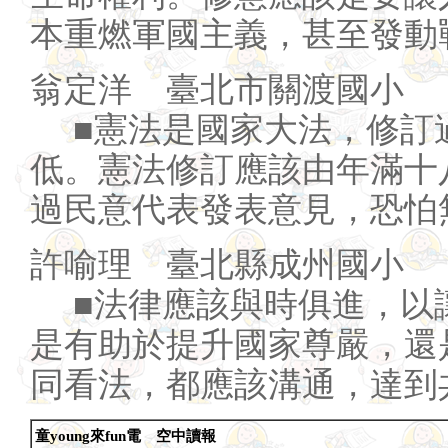
本重燃軍國主義，甚至發動
翁定洋 臺北市關渡國小
■憲法是國家大法，修訂
低。憲法修訂應該由年滿十
過民意代表發表意見，恐怕
許喻理 臺北縣成州國小
■法律應該與時俱進，以
是有助於提升國家尊嚴，還
同看法，都應該溝通，達到
童young來fun電 空中讀報