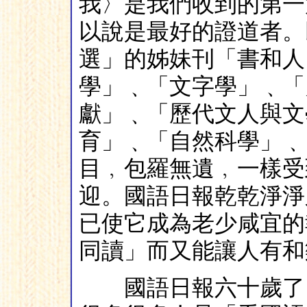
我〉是我們收到的第一
以說是最好的證道者。
選」的姊妹刊「書和人
學」﹑「文字學」﹑「
獻」﹑「歷代文人與文
育」﹑「自然科學」﹑
目﹐包羅無遺﹐一樣受
迎。國語日報乾乾淨淨
已使它成為老少咸宜的
同讀」而又能讓人有和
國語日報六十歲了。