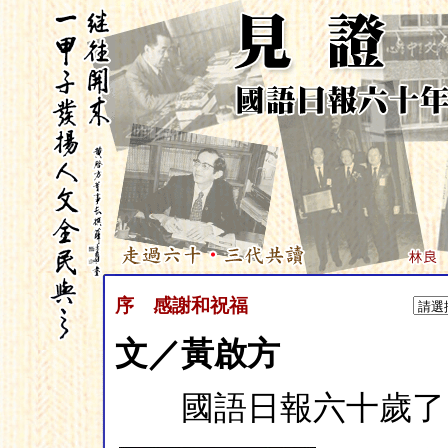
序
感謝和祝福
文／黃啟方
國語日報六十歲了