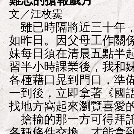
難忘的搶報歲月
文／江枚霙
雖已時隔將近三十年，
如昨日。因父母工作關
妹每日須在清晨五點半
習半小時課業後，我和
各種藉口晃到門口，準
一到後，立即拿著《國
找地方窩起來瀏覽喜愛
搶輸的那一方可得拜託
各種條件交換，才能拿