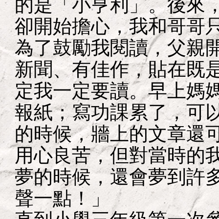
的是「小亨利」。後來
卻開始擔心，我和哥哥
為了鼓勵我閱讀，父親
新聞、有佳作，貼在既
定我一定要讀。早上媽
報紙；寫功課累了，可
的時候，牆上的文章還
用心良苦，但對當時的
夢的時候，還會夢到許
聲一點！」