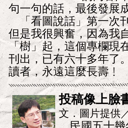
句一句的話，最後發展
「看圖說話」第一次刊
但是我很興奮，因為我
「樹」起，這個專欄現
刊出，已有六十多年了
讀者，永遠這麼長壽﹗
投稿像上臉
文．圖片提供
民國五十幾