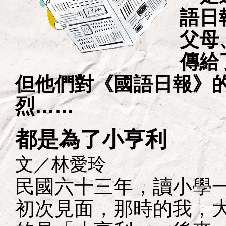
語日
父母
傳給
但他們對《國語日報》
烈……
都是為了小亨利
文／林愛玲
民國六十三年，讀小學
初次見面，那時的我，