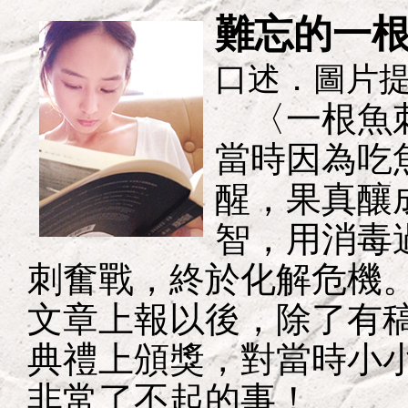
難忘的
口述．圖片
〈一根魚刺
當時因為吃
醒，果真釀
智，用消毒
刺奮戰，終於化解危機
文章上報以後，除了有
典禮上頒獎，對當時小
非常了不起的事！