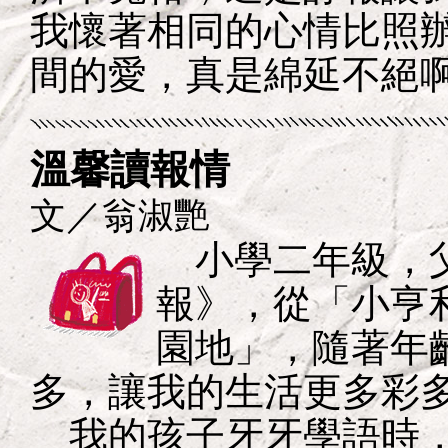
我懷著相同的心情比照
間的愛，真是綿延不絕
溫馨讀報情
文／翁淑艷
小學二年級，父
報》，從「小亨
園地」，隨著年
多，讓我的生活更多彩
我的孩子牙牙學語時，