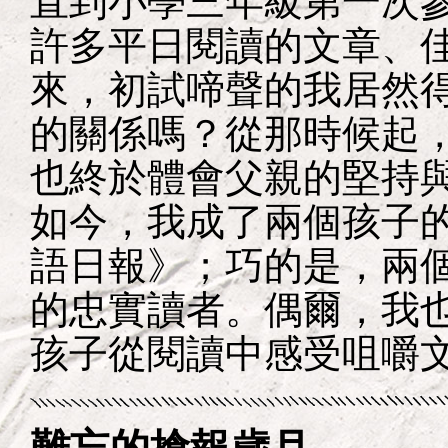
直到小學三年級第一次
許多平日閱讀的文章、
來，初試啼聲的我居然
的關係嗎？從那時候起
也終於體會父親的堅持
如今，我成了兩個孩子
語日報》；巧的是，兩
的忠實讀者。偶爾，我
孩子從閱讀中感受咀嚼