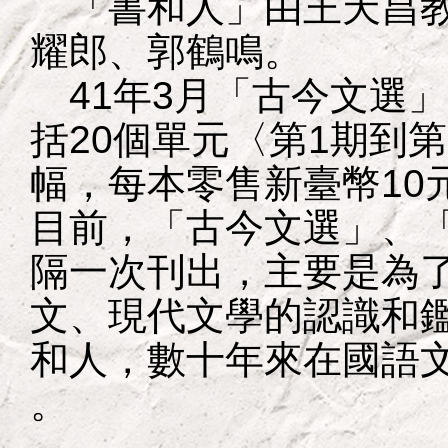
「書和人」由王天昌教
耀郎、郭鶴鳴。
41年3月「古今文選
括20個單元〈第1期到
幅，每本零售新臺幣10
目前，「古今文選」、
隔一次刊出，主要是為
文、現代文學的認識和
和人，數十年來在國語
。