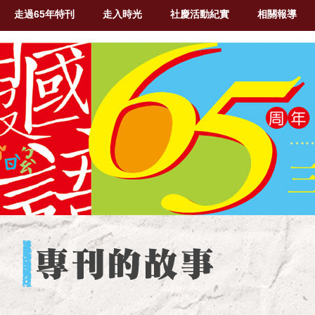
走過65年特刊
走入時光
社慶活動紀實
相關報導