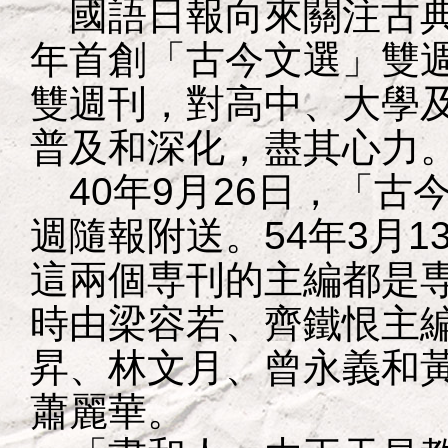
國語日報向來關注古典
年首創「古今文選」雙週
雙週刊，對高中、大學
普及和深化，盡其心力
40年9月26日，「古
週隨報附送。54年3月
這兩個専刊的主編都是
時由梁容若、齊鐵恨主
昇、林文月、曾永義和
蕭麗華。