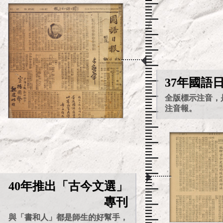
37年國語
全版標示注音，
注音報。
40年推出「古今文選」
專刊
與「書和人」都是師生的好幫手，