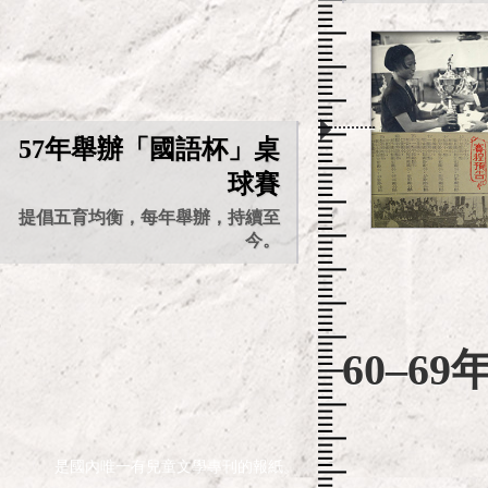
57年舉辦「國語杯」桌
球賽
提倡五育均衡，每年舉辦，持續至
今。
60–69
是國內唯一有兒童文學專刊的報紙。