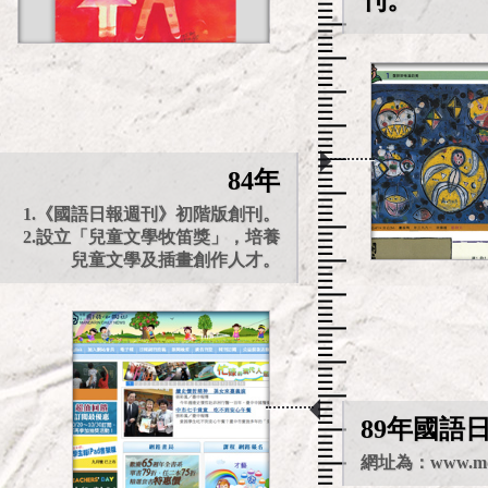
刊。
84年
1.《國語日報週刊》初階版創刊。
2.設立「兒童文學牧笛獎」，培養
兒童文學及插畫創作人才。
89年國語
網址為：www.mdn