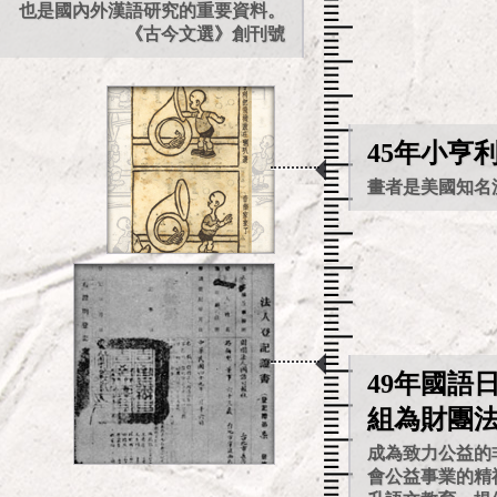
也是國內外漢語研究的重要資料。
《古今文選》創刊號
45年小亨
畫者是美國知名
49年國語
組為財團
成為致力公益的
會公益事業的精