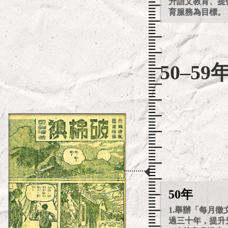
升語文教育、提
育服務為目標。
50–59
50年
1.舉辦「每月
過三十年，提升