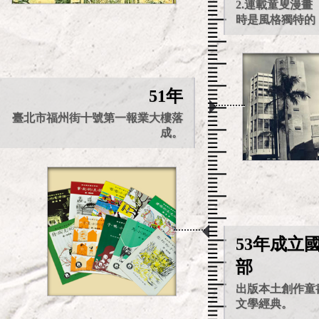
2.連載童叟漫
時是風格獨特的
51年
臺北市福州街十號第一報業大樓落
成。
53年成立
部
出版本土創作童
文學經典。