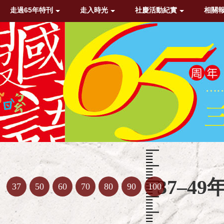
走過65年特刊
走入時光
社慶活動紀實
相關
37–49
37
50
60
70
80
90
100