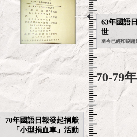
63年國語日
世
至今已經印刷超
70-79年
.
70年國語日報發起捐獻
「小型捐血車」活動