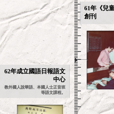
61年《兒
創刊
62年成立國語日報語文
中心
教外國人說華語、本國人士正音班
等語文課程。