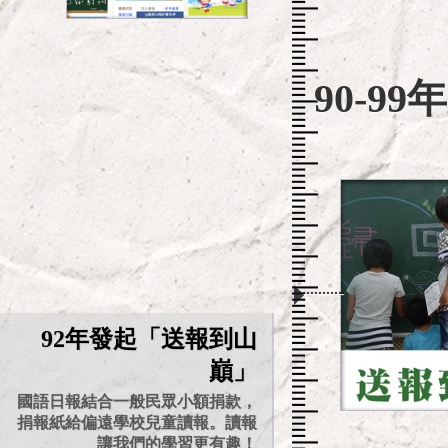
90-99年
92年發起「送報到山
巔」
國語日報結合一般民眾小額捐款，
捐報紙給偏遠學校兒童讀報。讀報
讓我們的學習更有趣！