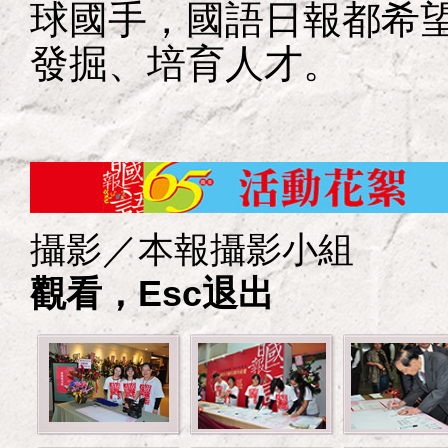
球國手，國語日報都希
發掘、培育人才。
攝影／本報攝影小
觀看，Esc退出