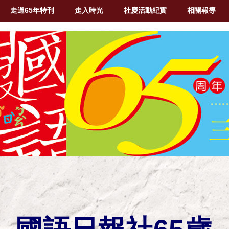
走過65年特刊
走入時光
社慶活動紀實
相關報導