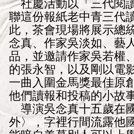
社慶活動以「三代閱讀
聯這份報紙老中青三代
此，茶會現場將展示總
念真、作家吳淡如、藝
品，並邀請作家吳若權
的張永智，以及剛以電
一曲入圍金馬獎最佳原
他們讀報和投稿的小故
導演吳念真十五歲在國
外〉，字裡行間流露他