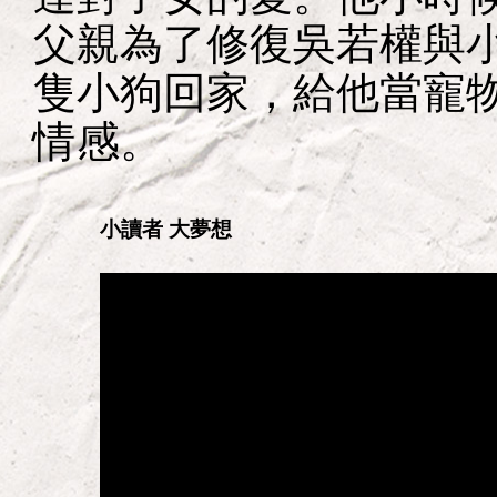
父親為了修復吳若權與
隻小狗回家，給他當寵
情感。
小讀者 大夢想