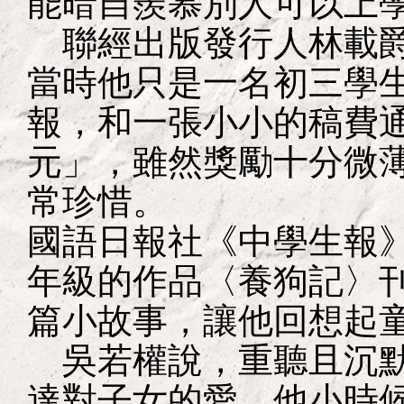
能暗自羨慕別人可以上
聯經出版發行人林載爵
當時他只是一名初三學
報，和一張小小的稿費
元」，雖然獎勵十分微
常珍惜。
國語日報社《中學生報
年級的作品〈養狗記〉
篇小故事，讓他回想起
吳若權說，重聽且沉默
達對子女的愛。他小時