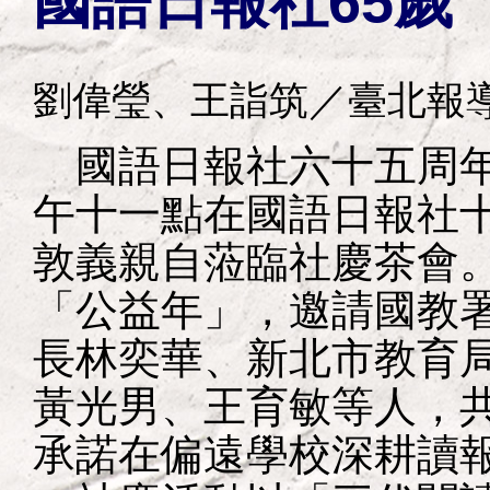
國語日報社65歲
劉偉瑩、王詣筑／臺北報
國語日報社六十五周年
午十一點在國語日報社
敦義親自蒞臨社慶茶會
「公益年」，邀請國教
長林奕華、新北市教育
黃光男、王育敏等人，
承諾在偏遠學校深耕讀