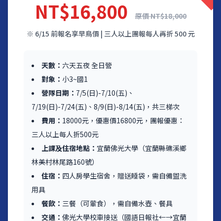
NT$16,800
原價 NT$18,000
※ 6/15 前報名享早鳥價 | 三人以上團報每人再折 500 元
天數：
六天五夜 全日營
對象：
小3~國1
營隊日期：
7/5(日)-7/10(五)、
7/19(日)-7/24(五)、8/9(日)-8/14(五)，共三梯次
費用：
18000元，優惠價16800元，團報優惠：
三人以上每人折500元
上課及住宿地點：
宜蘭佛光大學（宜蘭縣礁溪鄉
林美村林尾路160號）
住宿：
四人房學生宿舍，贈送睡袋，需自備盥洗
用具
餐飲：
三餐（可葷食），需自備水壺、餐具
交通：
佛光大學校車接送（國語日報社←→宜蘭