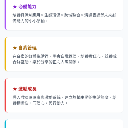
★ 必備能力
培養具備
AI應用
×
生態環保
×
跨域整合
×
溝通表達
等未來必
備能力的小小領袖。
★ 自我管理
在合宿的群體生活裡，學會自我管理，培養責任心，並養成
合群互助、樂於分享的正向人際關係。
★ 激勵成長
導入救國團團康與激勵系統，建立熱情主動的生活態度，培
養積極性、同理心，與行動力。