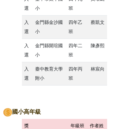
選
小
班
入
金門縣金沙國
四年乙
蔡凱文
選
小
班
入
金門縣開瑄國
四年二
陳彥熙
選
小
班
入
臺中教育大學
四年丙
林宸向
選
附小
班
國小高年級
獎
年級班
作者姓