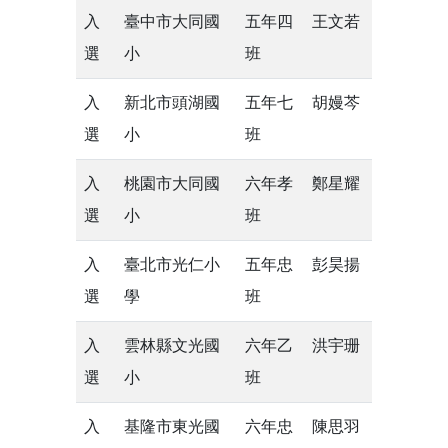
入
臺中市大同國
五年四
王文若
選
小
班
入
新北市頭湖國
五年七
胡嫚芩
選
小
班
入
桃園市大同國
六年孝
鄭星耀
選
小
班
入
臺北市光仁小
五年忠
彭昊揚
選
學
班
入
雲林縣文光國
六年乙
洪宇珊
選
小
班
入
基隆市東光國
六年忠
陳思羽