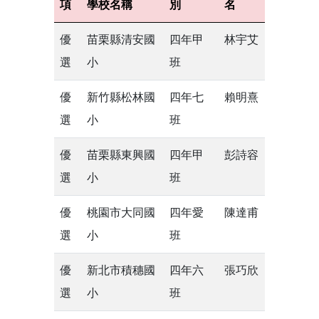
項
學校名稱
別
名
優
苗栗縣清安國
四年甲
林宇艾
選
小
班
優
新竹縣松林國
四年七
賴明熹
選
小
班
優
苗栗縣東興國
四年甲
彭詩容
選
小
班
優
桃園市大同國
四年愛
陳達甫
選
小
班
優
新北市積穗國
四年六
張巧欣
選
小
班