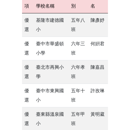
項
學校名稱
別
名
優
基隆市建德國
五年八
陳彥妤
選
小
班
優
臺中市華盛頓
六年三
何姸君
選
小學
班
優
臺北市再興小
六年孝
陳嘉昌
選
學
班
優
臺中市東興國
五年十
許孜琳
選
小
班
優
臺東縣溫泉國
五年甲
黃明葳
選
小
班