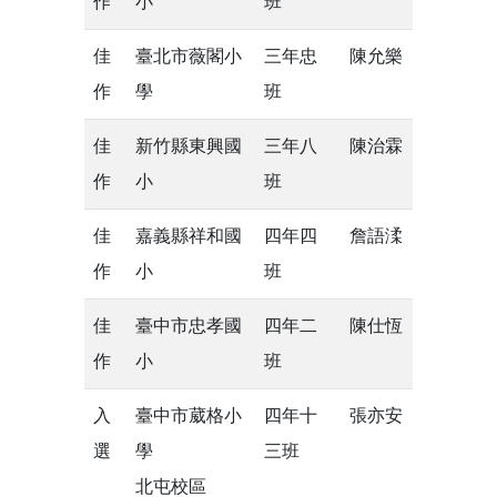
作
小
班
佳
臺北市薇閣小
三年忠
陳允樂
作
學
班
佳
新竹縣東興國
三年八
陳治霖
作
小
班
佳
嘉義縣祥和國
四年四
詹語渘
作
小
班
佳
臺中市忠孝國
四年二
陳仕恆
作
小
班
入
臺中市葳格小
四年十
張亦安
選
學
三班
北屯校區