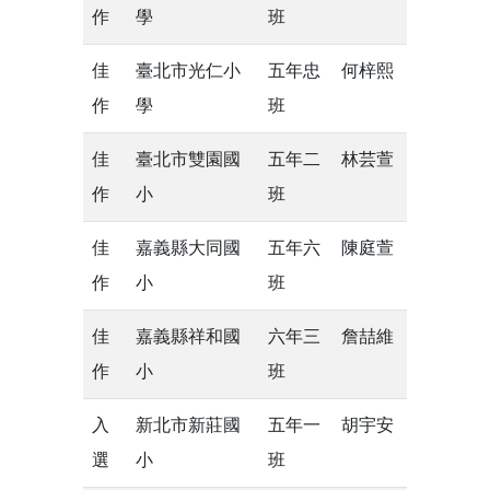
作
學
班
佳
臺北市光仁小
五年忠
何梓熙
作
學
班
佳
臺北市雙園國
五年二
林芸萱
作
小
班
佳
嘉義縣大同國
五年六
陳庭萱
作
小
班
佳
嘉義縣祥和國
六年三
詹喆維
作
小
班
入
新北市新莊國
五年一
胡宇安
選
小
班