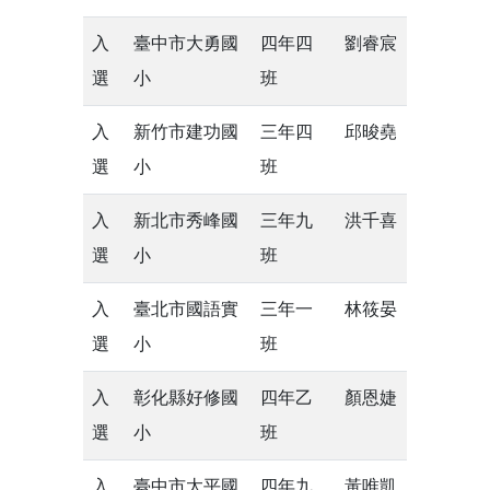
入
臺中市大勇國
四年四
劉睿宸
選
小
班
入
新竹市建功國
三年四
邱晙堯
選
小
班
入
新北市秀峰國
三年九
洪千喜
選
小
班
入
臺北市國語實
三年一
林筱晏
選
小
班
入
彰化縣好修國
四年乙
顏恩婕
選
小
班
入
臺中市太平國
四年九
黃唯凱