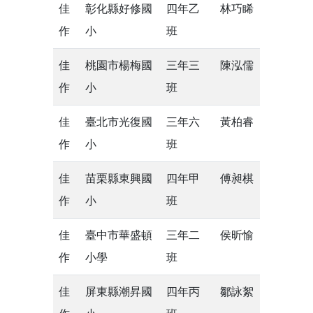
佳
彰化縣好修國
四年乙
林巧睎
作
小
班
佳
桃園市楊梅國
三年三
陳泓儒
作
小
班
佳
臺北市光復國
三年六
黃柏睿
作
小
班
佳
苗栗縣東興國
四年甲
傅昶棋
作
小
班
佳
臺中市華盛頓
三年二
侯昕愉
作
小學
班
佳
屏東縣潮昇國
四年丙
鄒詠絮