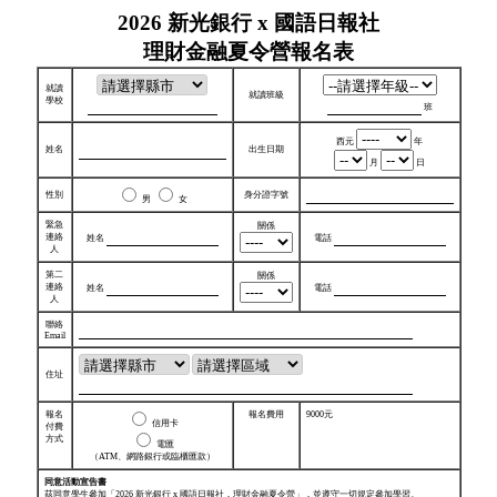
2026 新光銀行 x 國語日報社
理財金融夏令營報名表
就讀
就讀班級
學校
班
西元
年
姓名
出生日期
月
日
性別
身分證字號
男
女
緊急
關係
連絡
姓名
電話
人
第二
關係
連絡
姓名
電話
人
聯絡
Email
住址
報名
報名費用
9000元
信用卡
付費
方式
電匯
（ATM、網路銀行或臨櫃匯款）
同意活動宣告書
茲同意學生參加「2026 新光銀行 x 國語日報社．理財金融夏令營」，並遵守一切規定參加學習。