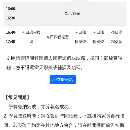
16:00-
點心時光
16:30
16:40-
今日課程複
今日課
今日課
今日課
今日課程複習
17:40
習
程複習
程複習
程複習
※團體營隊課程因個人因素請假或缺席，視同自願放棄課
程，恕不退還當天學費或補課及順延。
>>立即報名
【常見問題】
1. 學費繳納完成，才算報名成功。
2. 學員接送時間：請在報到時間抵達，下課後請家長自行接
回。若與孩子約定在其他地方會合，請在離開樓面前告知櫃