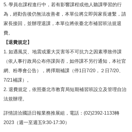
5. 學員在課程進行中，若有影響課程或他人聽課學習的行
為，經勸告後仍無法改善者，本單位將立即與家長連繫，請
家長接回，並辦理退課，本單位將依臺北市補習班法規退
費。
【退費規定】
1. 如遇風災、地震或重大災害等不可抗力之因素導致停課
（依人事行政局公布停課與否，如停課不另行通知，本社官
網、粉專會公告），將擇期補課（停1日7/20，２日7/20、
7/21補課）。
2. 退費規定，依照臺北市教育局短期補習班設立及管理自治
法規辦理。
詳情請洽國語日報業務推展組，電話：(02)2392-1133轉
2023（週一至週五9:30-17:30）