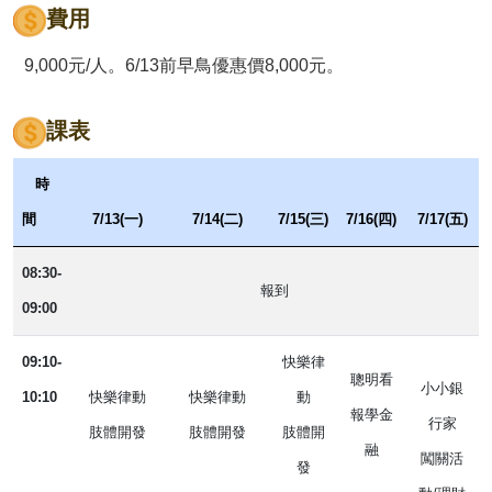
費用
9,000元/人。6/13前早鳥優惠價8,000元。
課表
時
間
7/13(一)
7/14(二)
7/15(三)
7/16(四)
7/17(五)
08:30-
報到
09:00
09:10-
快樂律
聰明看
小小銀
10:10
快樂律動
快樂律動
動
報學金
行家
肢體開發
肢體開發
肢體開
融
闖關活
發