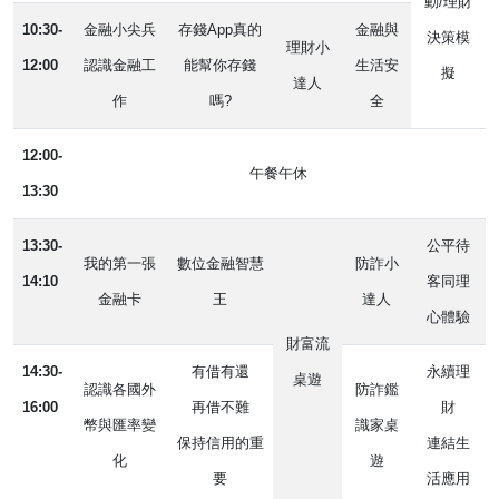
動/理財
10:30-
金融小尖兵
存錢App真的
金融與
決策模
理財小
12:00
認識金融工
能幫你存錢
生活安
擬
達人
作
嗎?
全
12:00-
午餐午休
13:30
13:30-
公平待
我的第一張
數位金融智慧
防詐小
14:10
客同理
金融卡
王
達人
心體驗
財富流
14:30-
有借有還
永續理
桌遊
認識各國外
防詐鑑
16:00
再借不難
財
幣與匯率變
識家桌
保持信用的重
連結生
化
遊
要
活應用