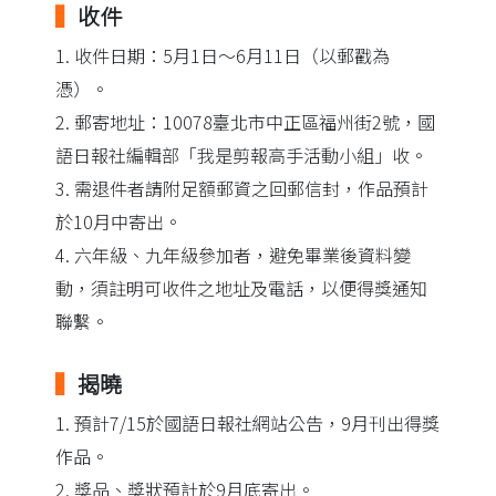
▍
收件
1. 收件日期：5月1日～6月11日（以郵戳為
憑）。
2. 郵寄地址：10078臺北市中正區福州街2號，國
語日報社編輯部「我是剪報高手活動小組」收。
3. 需退件者請附足額郵資之回郵信封，作品預計
於10月中寄出。
4. 六年級、九年級參加者，避免畢業後資料變
動，須註明可收件之地址及電話，以便得獎通知
聯繫。
▍
揭曉
1. 預計7/15於國語日報社網站公告，9月刊出得獎
作品。
2. 獎品、獎狀預計於9月底寄出。