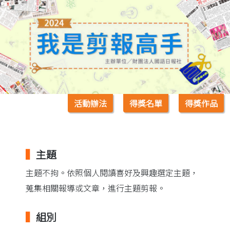
活動辦法
得獎名單
得獎作品
▍
主題
主題不拘。依照個人閱讀喜好及興趣選定主題，
蒐集相關報導或文章，進行主題剪報。
▍
組別