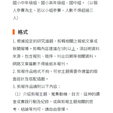
國小中年級組、國小高年級組、國中組。（以個
人參賽為主，若以小組參賽，人數不得超過三
人）
▍
格式
1. 根據設定的研究議題，剪輯相關之報紙文章或
新聞報導。剪輯內容建議在5則以上，須註明資料
來源，包含報別、版序、刊出日期等相關資料。
網路文章篇數不得逾紙本報刊。
2. 剪報作品格式不拘，可依主題需要作適當的版
面設計及搭配插圖。
3. 剪報作品請附以下內容：
（1）介紹剪報主題、蒐集動機、目次、延伸的調
查或實踐行動及紀錄，或與剪報主題相關的思
考、結論等均可，請自由發揮。