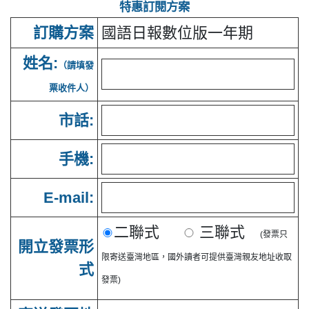
特惠訂閱方案
訂購方案
國語日報數位版一年期
姓名:
（請填發
票收件人）
市話:
手機:
E-mail:
二聯式
三聯式
(發票只
開立發票形
限寄送臺灣地區，國外讀者可提供臺灣親友地址收取
式
發票)