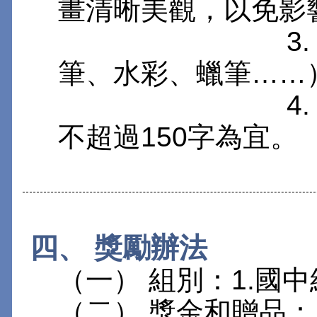
畫清晰美觀，以免影
3. 圖畫可
筆、水彩、蠟筆……
4. 為求圖
不超過15
四、 獎勵辦法
（一） 組別：1.國中組
（二） 獎金和贈品：