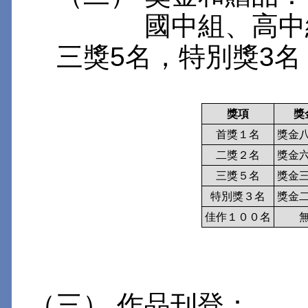
國中組、高中組各
三獎5名，特別獎3名
獎項
獎
首獎１名
獎金
二獎２名
獎金
三獎５名
獎金
特別獎３名
獎金
佳作１００名
（三） 作品刊登：