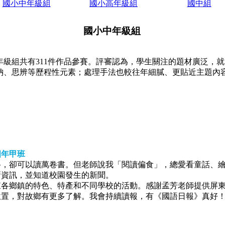
國小中年級組
國小高年級組
國中組
國小中年級組
級組共有311件作品參賽。評審認為，學生關注的題材廣泛，
納、思辨等歷程性元素；處理手法也較往年細膩、更貼近主題內
四年甲班
，卻可以讀萬卷書。但老師說我「閱讀偏食」，總愛看童話、繪
新資訊，並知道校園發生的新聞。
各鄉鎮的特色、特產和不同學校的活動。感謝孟芳老師提供屏東
位置，對故鄉有更多了解。我會持續讀報，有《國語日報》真好