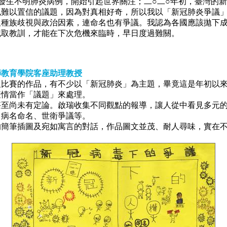
發生不明肺炎病例，開始引起世界關注；二○二○年初，臺灣的
也難以置信的議題，因為對真相好奇，所以我以「新冠肺炎爭議
種族歧視與政治因素，連命名也有爭議。我認為各國應該拋下成
記取教訓，才能在下次危機來臨時，早日度過難關。
師教育學院客座助理教授
比賽的作品，有不少以「新冠肺炎」為主題，畢竟這是年初以來
疫情當作「議題」來處理。
至尚未有定論。啟瑞收集不同觀點的報導，讓人從中看見多元的
、病名命名、世衛爭議等。
簡筆插圖及宛如寓言的對話，作品圖文並茂、耐人尋味，實在