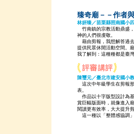
臻奇廟－－作者
林妍臻／苗栗縣照南國小
竹南鎮的宗教活動鼎盛，
神的人們很虔敬。
藉由剪報，我想解答過去
提供民眾休閒活動空間。
我了解到：這種種都是臺
陳璽元／臺北市建安國小
這次中年級學生在剪報形
表。
作品以十字版型設計為基
賞巨幅版面時，就像進入
閱讀更有效率，大大提升
這一種以「整體感協調」