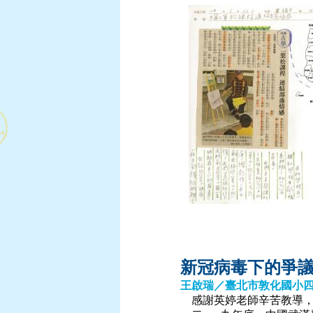
新冠病毒下的爭
王啟瑞／臺北市敦化國小
感謝英婷老師辛苦教導，