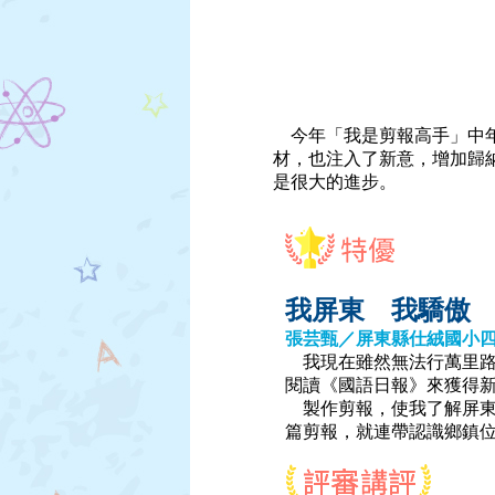
今年「我是剪報高手」中年
材，也注入了新意，增加歸
是很大的進步。
我屏東 我驕傲
張芸甄／屏東縣仕絨國小
我現在雖然無法行萬里路
閱讀《國語日報》來獲得
製作剪報，使我了解屏東
篇剪報，就連帶認識鄉鎮