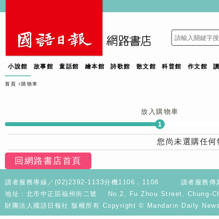
小說館
故事館
童話館
繪本館
詩歌館
散文館
科普館
作文館
首頁
購物車
放入購物車
您尚未選購任何
回網路書店首頁
讀者服務專線／(02)2392-1133分機1106，1108
讀者服務傳真／
地址：北市中正區福州街二號 No.2, Fu Zhou Street, Chung-Cheng D
財團法人國語日報社 版權所有 Copyright © Mandarin Daily News. A