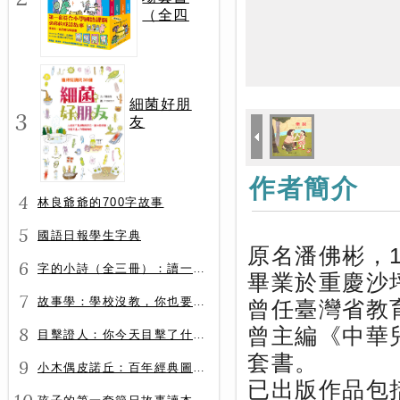
（全四
冊）
細菌好朋
3
友
作者簡介
4
林良爺爺的700字故事
5
國語日報學生字典
原名潘佛彬，1
6
字的小詩（全三冊）：讀一首詩，交一個字朋友（字字小宇宙+字字看心情+字字有意思）
畢業於重慶沙
7
故事學：學校沒教，你也要會的表達力
曾任臺灣省教
8
曾主編《中華
目擊證人：你今天目擊了什麼？
套書。
9
小木偶皮諾丘：百年經典圖文全譯版
已出版作品包