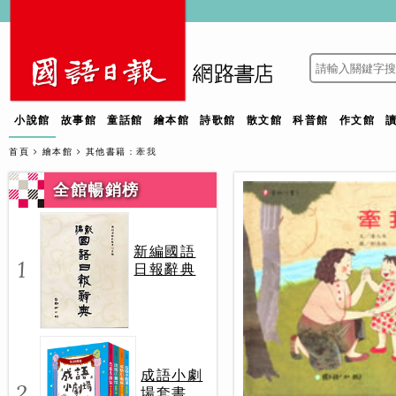
小說館
故事館
童話館
繪本館
詩歌館
散文館
科普館
作文館
首頁
繪本館
其他書籍
：牽我
全館暢銷榜
新編國語
1
日報辭典
成語小劇
2
場套書