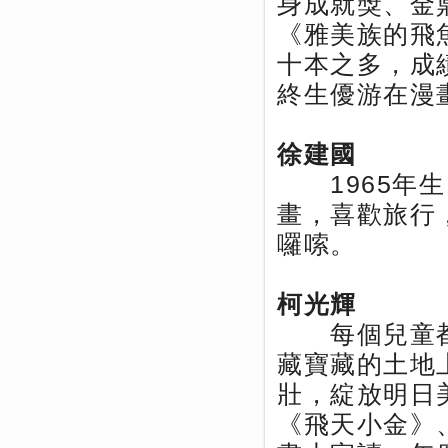
身成就獎、金
《雅美族的飛
十本之多，成績
終生優游在漫
徐建國
1965年生
畫，喜歡旅行
囉嗦。
柯光輝
每個兒童都
藏寶藏的土地
壯，綻放明日
《飛天小金》