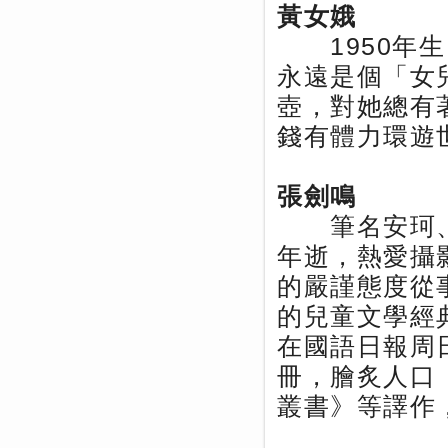
黃女娥
1950年生
永遠是個「女
壺，對她總有
錢有體力環遊
張劍鳴
筆名安珂、丘
年逝，熱愛攝
的嚴謹態度從
的兒童文學經
在國語日報周
冊，膾炙人口
叢書》等譯作