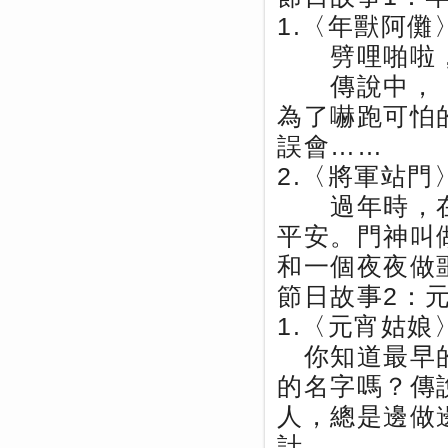
1.〈年獸阿儺
劈哩啪啦，
傳說中，「
為了嚇跑可怕
誤會……
2.〈將軍站門
過年時，在
平安。門神叫
和一個夜夜做
節日故事2：
1.〈元宵姑娘
你知道最早的
的名字嗎？傳
人，總是邊做
計……