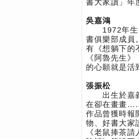
書大家讀」年
吳嘉鴻
1972年生
書俱樂部成員
有《想躺下的
《阿魯先生》
的心願就是活
張振松
出生於嘉義
在卻在畫畫…
作品曾獲時報
物、好書大家
《老鼠捧茶請