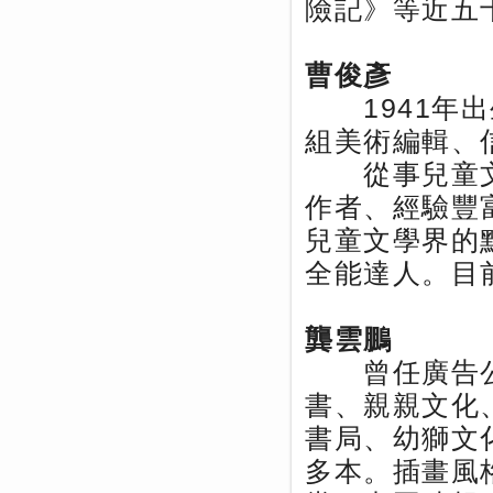
險記》等近五
曹俊彥
1941年出
組美術編輯、
從事兒童文
作者、經驗豐
兒童文學界的
全能達人。目
龔雲鵬
曾任廣告公
書、親親文化
書局、幼獅文
多本。插畫風