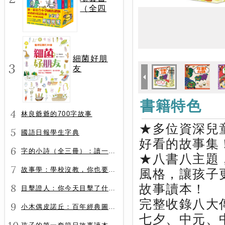
（全四
冊）
細菌好朋
3
友
書籍特色
4
林良爺爺的700字故事
★多位資深兒
5
國語日報學生字典
好看的故事集
6
字的小詩（全三冊）：讀一首詩，交一個字朋友（字字小宇宙+字字看心情+字字有意思）
★八書八主題
7
故事學：學校沒教，你也要會的表達力
風格，讓孩子
8
故事讀本！
目擊證人：你今天目擊了什麼？
完整收錄八大
9
小木偶皮諾丘：百年經典圖文全譯版
七夕、中元、