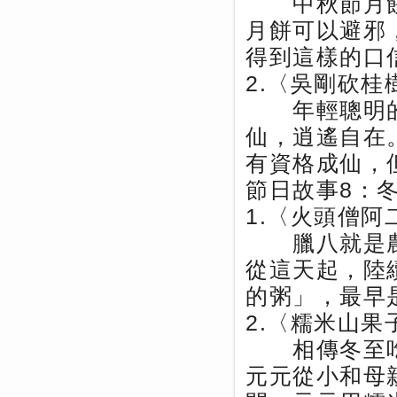
中秋節月餅
月餅可以避邪
得到這樣的口
2.〈吳剛砍桂
年輕聰明的
仙，逍遙自在
有資格成仙，
節日故事8：
1.〈火頭僧阿
臘八就是農
從這天起，陸
的粥」，最早
2.〈糯米山果
相傳冬至吃
元元從小和母