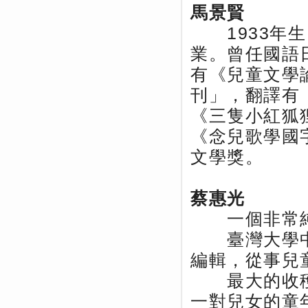
馬景賢
1933年生
業。曾任國語
有《兒童文學
刊」，翻譯有
《三隻小紅狐
《念兒歌學國
文學獎。
蔡惠光
一個非常純
臺灣大學中
編輯，從事兒
最大的收穫
一對兒女的童