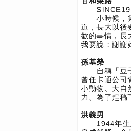
甘和栗路
SINCE1
小時候，第
道，長大以後
歡的事情，長
我要說：謝謝
孫基榮
自稱「豆子爺
曾任卡通公司
小動物、大自
力。為了趕稿
洪義男
1944年生