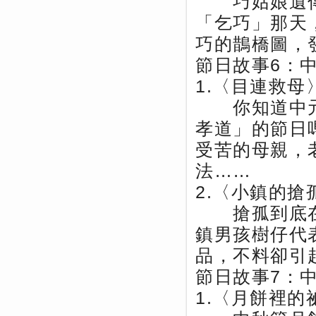
巧姑娘遺傳
「乞巧」那天
巧的鵲橋圖，
節日故事6：
1.〈目連救母
你知道中元
孝道」的節日
受苦的母親，
法……
2.〈小鎮的搶
搶孤到底在
鎮男孩樹仔代
品，不料卻引
節日故事7：
1.〈月餅裡的