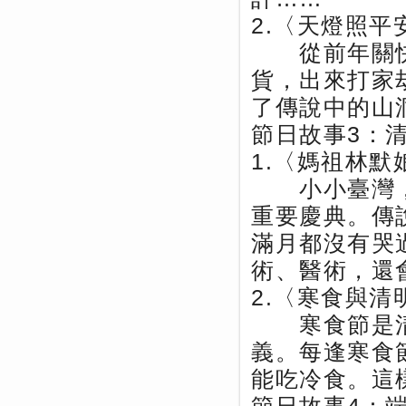
2.〈天燈照平
從前年關快
貨，出來打家
了傳說中的山
節日故事3：
1.〈媽祖林默
小小臺灣，
重要慶典。傳
滿月都沒有哭
術、醫術，還
2.〈寒食與清
寒食節是清
義。每逢寒食
能吃冷食。這