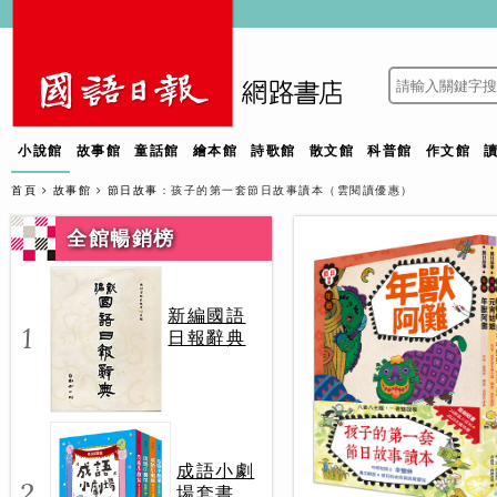
小說館
故事館
童話館
繪本館
詩歌館
散文館
科普館
作文館
首頁
故事館
節日故事
：孩子的第一套節日故事讀本（雲閱讀優惠）
全館暢銷榜
新編國語
1
日報辭典
成語小劇
2
場套書