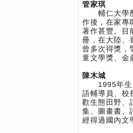
管家琪
輔仁大學歷史
作後，在家專
著作甚豐。目
冊，在大陸、
曾多次得獎，
童文學獎、金
陳木城
1995年生
語輔導員、校
歡生態田野、
集、圖畫書、
經得過國內文