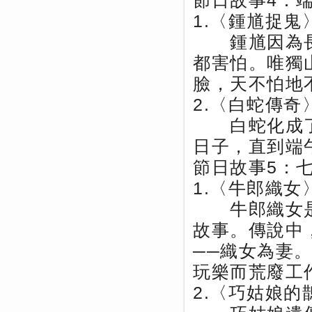
節日故事4：
1.〈鍾馗捉鬼
鍾馗因為長
都害怕。唯獨
臉，天不怕地
2.〈白蛇傳奇
白蛇化成了
日子，直到端
節日故事5：
1.〈牛郎織女
牛郎織女是
故事。傳說中
──織女為妻
玩樂而荒廢工
2.〈巧姑娘的