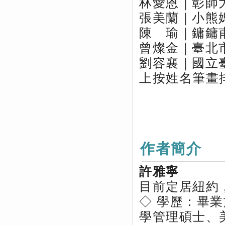
林愛恩｜彰師
張美蘭｜小熊
陳 瑜｜鏞鏞
曾燦金｜臺北
劉容襄｜國立
上按姓名筆畫
作者簡介
許雅寧
目前定居紐約
◇ 學歷：畢
學管理碩士、