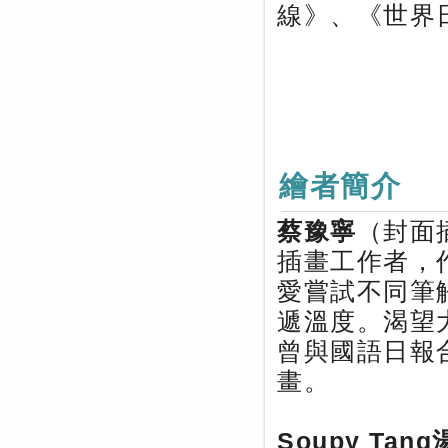
線》、《世界
繪者簡介
蔡豫寧
（封面
插畫工作者，
愛嘗試不同筆
遞溫度。渴望
曾與國語日報
畫。
Soupy Tan