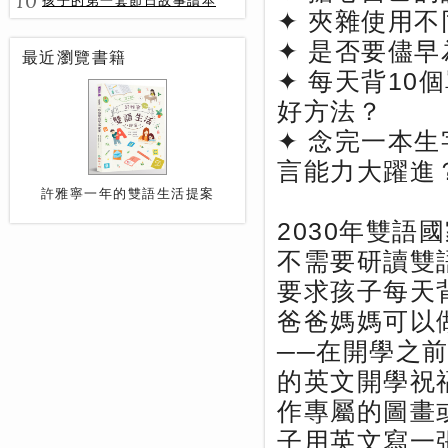
10
孩子的第一套節日故事讀本
✦ 夾雜使用
✦ 是否要儘
最近瀏覽書籍
✦ 每天背10
好方法？
✦ 念完一本
言能力大躍進
許雅寧一年的雙語生活提案
2030年雙
不需要研讀雙
要求孩子每天
爸爸媽媽可以
──在開學之
的英文開學祝
作專屬的圖畫
子用英文寫一