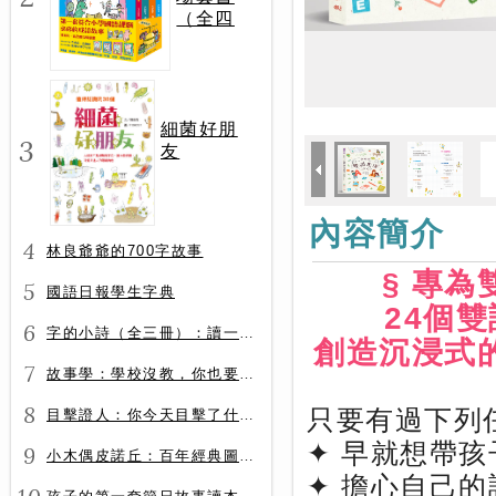
（全四
冊）
細菌好朋
3
友
內容簡介
4
林良爺爺的700字故事
§ 專
5
國語日報學生字典
24個
6
字的小詩（全三冊）：讀一首詩，交一個字朋友（字字小宇宙+字字看心情+字字有意思）
創造沉浸式
7
故事學：學校沒教，你也要會的表達力
8
只要有過下列
目擊證人：你今天目擊了什麼？
✦ 早就想帶
9
小木偶皮諾丘：百年經典圖文全譯版
✦ 擔心自己