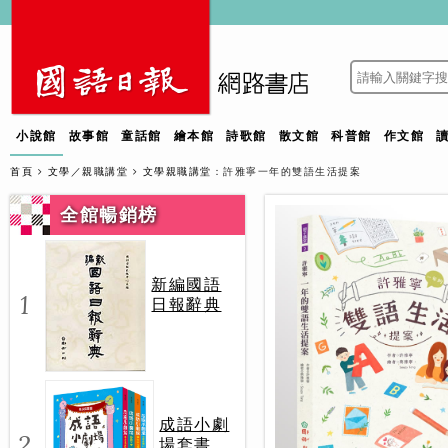
小說館
故事館
童話館
繪本館
詩歌館
散文館
科普館
作文館
首頁
文學／親職講堂
文學親職講堂
：許雅寧一年的雙語生活提案
全館暢銷榜
新編國語
1
日報辭典
成語小劇
2
場套書