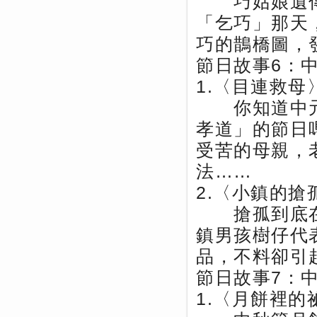
巧姑娘遺傳
「乞巧」那天
巧的鵲橋圖，
節日故事6：
1.〈目連救母
你知道中元
孝道」的節日
受苦的母親，
法……
2.〈小鎮的搶
搶孤到底在
鎮男孩樹仔代
品，不料卻引
節日故事7：
1.〈月餅裡的