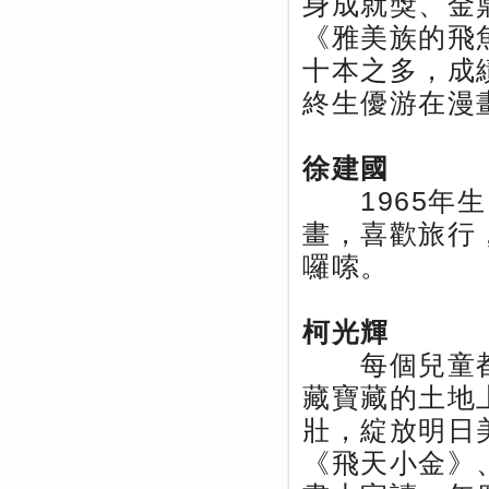
身成就獎、金
《雅美族的飛
十本之多，成績
終生優游在漫
徐建國
1965年生
畫，喜歡旅行
囉嗦。
柯光輝
每個兒童都
藏寶藏的土地
壯，綻放明日
《飛天小金》