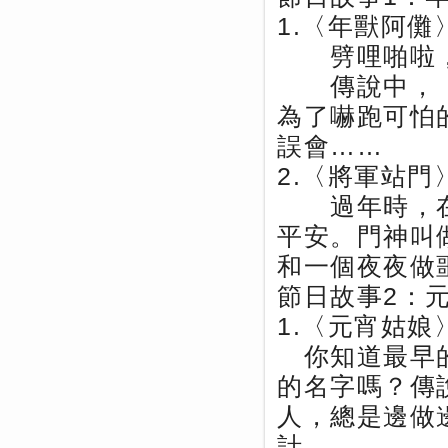
1.〈年獸阿儺
劈哩啪啦，
傳說中，「
為了嚇跑可怕
誤會……
2.〈將軍站門
過年時，在
平安。門神叫
和一個夜夜做
節日故事2：
1.〈元宵姑娘
你知道最早的
的名字嗎？傳
人，總是邊做
計……