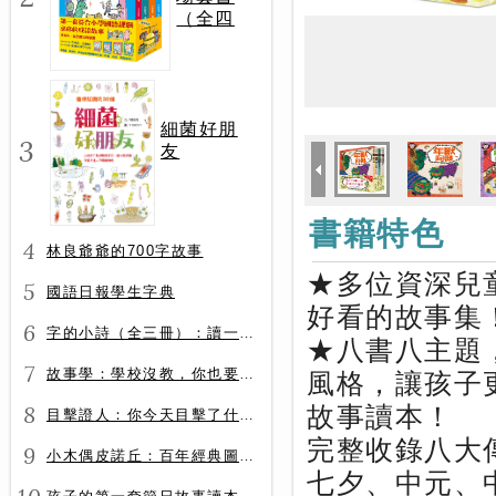
（全四
冊）
細菌好朋
3
友
書籍特色
4
林良爺爺的700字故事
★多位資深兒
5
國語日報學生字典
好看的故事集
6
字的小詩（全三冊）：讀一首詩，交一個字朋友（字字小宇宙+字字看心情+字字有意思）
★八書八主題
7
故事學：學校沒教，你也要會的表達力
風格，讓孩子
8
故事讀本！
目擊證人：你今天目擊了什麼？
完整收錄八大
9
小木偶皮諾丘：百年經典圖文全譯版
七夕、中元、