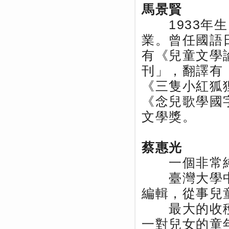
馬景賢
1933年生
業。曾任國語
有《兒童文學
刊」，翻譯有
《三隻小紅狐
《念兒歌學國
文學獎。
蔡惠光
一個非常純
臺灣大學中
編輯，從事兒
最大的收穫
一對兒女的童