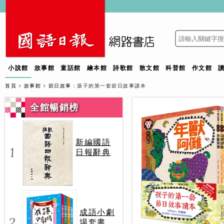
小說館
故事館
童話館
繪本館
詩歌館
散文館
科普館
作文館
首頁
故事館
節日故事
：孩子的第一套節日故事讀本
全館暢銷榜
新編國語
1
日報辭典
成語小劇
2
場套書