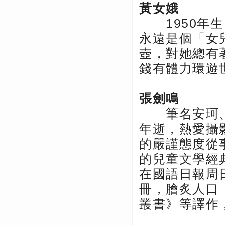
黃女娥
1950年生
永遠是個「女
壺，對她總有
錢有體力環遊
張劍鳴
筆名安珂、丘
年逝，熱愛攝
的嚴謹態度從
的兒童文學經
在國語日報周
冊，膾炙人口
叢書》等譯作