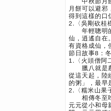
中秋節月餅
月餅可以避邪
得到這樣的口
2.〈吳剛砍桂
年輕聰明的
仙，逍遙自在
有資格成仙，
節日故事8：
1.〈火頭僧阿
臘八就是農
從這天起，陸
的粥」，最早
2.〈糯米山果
相傳冬至吃
元元從小和母