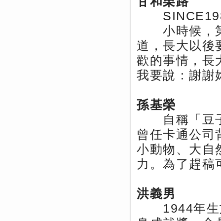
甘和栗路
SINCE1
小時候，第
道，長大以後
歡的事情，長
我要說：謝謝
孫基榮
自稱「豆子爺
曾任卡通公司
小動物、大自
力。為了趕稿
洪義男
1944年生