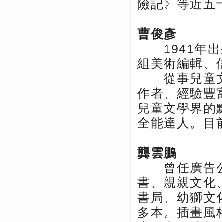
險記》等近五
曹俊彥
1941年出
組美術編輯、
從事兒童文
作者、經驗豐
兒童文學界的
全能達人。目
龔雲鵬
曾任廣告公
書、親親文化
書局、幼獅文
多本。插畫風