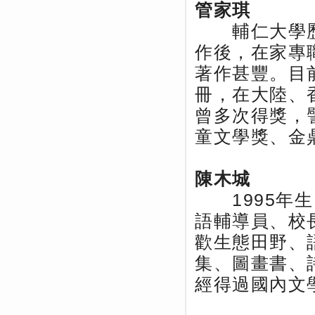
管家琪
輔仁大學歷史
作後，在家專
著作甚豐。目
冊，在大陸、
曾多次得獎，
童文學獎、金
陳木城
1995年生
語輔導員、校
歡生態田野、
集、圖畫書、
經得過國內文