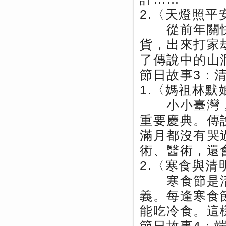
2.〈天燈照平
從前年關快
貨，出來打家
了傳說中的山
節日故事3：
1.〈媽祖林默
小小臺灣，
重要慶典。傳
滿月都沒有哭
術、醫術，還
2.〈寒食與清
寒食節是清
義。每逢寒食
能吃冷食。這