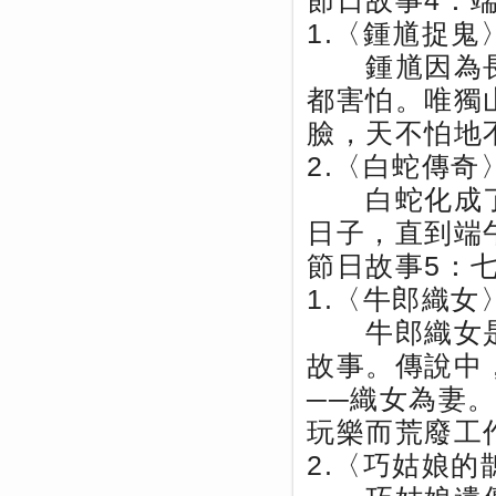
節日故事4：
1.〈鍾馗捉鬼
鍾馗因為長
都害怕。唯獨
臉，天不怕地
2.〈白蛇傳奇
白蛇化成了
日子，直到端
節日故事5：
1.〈牛郎織女
牛郎織女是
故事。傳說中
──織女為妻
玩樂而荒廢工
2.〈巧姑娘的