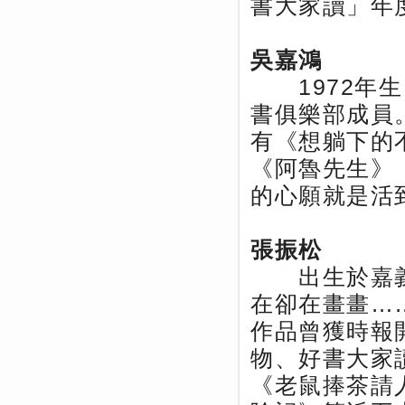
書大家讀」年
吳嘉鴻
1972年生
書俱樂部成員
有《想躺下的
《阿魯先生》
的心願就是活
張振松
出生於嘉義
在卻在畫畫…
作品曾獲時報
物、好書大家
《老鼠捧茶請