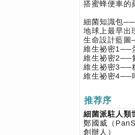
搭蜜蜂便車的
細菌知識包─
地球上最早出
生命設計藍圖─
維生祕密1──
維生祕密2──
維生祕密3──
維生祕密4─
推荐序
細菌派駐人類
鄭國威（Pan
創辦人）