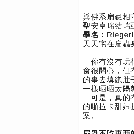
與佛系扁蟲相
聖安卓瑞結瑞
學名：
Rieger
天天宅在扁蟲
你有沒有玩得
食很開心，但
的事去填飽肚
一樣晒晒太陽
可是，真的有
的啪拉卡甜妞拉扁
案。
扁蟲不吃東西