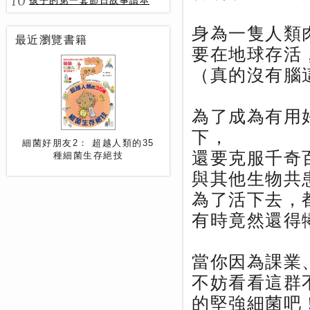
10
孩子的第一套節日故事讀本
身為一隻人類
最近瀏覽書籍
要在地球存活
（真的沒有腦
為了成為有用
下，
細菌好朋友2： 超越人類的35
還要克服千奇
種細菌生存絕技
與其他生物共
為了活下去，
有時竟然還得
當你因為課業
不妨看看這群
的堅強細菌吧