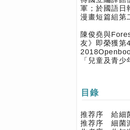
軍；於國語日
漫畫短篇組第
陳俊堯與For
友》即榮獲第
2018Open
「兒童及青少
目錄
推荐序 給細
推荐序 細