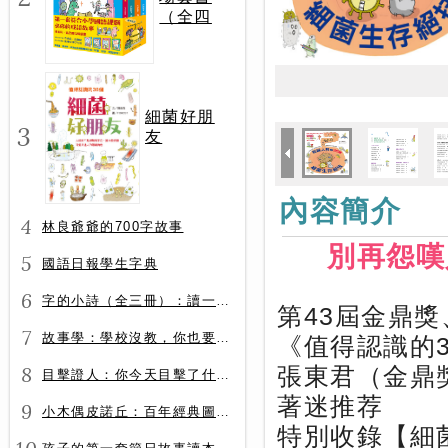
（全四
冊）
細菌好朋
3
友
內容簡介
4
林良爺爺的700字故事
別再怨嘆
5
國語日報學生字典
6
字的小詩（全三冊）：讀一首詩，交一個字朋友（字字小宇宙+字字看心情+字字有意思）
第43屆金鼎獎
7
故事學：學校沒教，你也要會的表達力
《值得認識的
8
張東君（金鼎
目擊證人：你今天目擊了什麼？
著迷推荐
9
小木偶皮諾丘：百年經典圖文全譯版
特別收錄【細