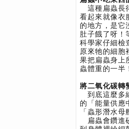
這種扁蟲長得
看起來就像衣
的地方，是它
肚子餓了呀！
科學家仔細檢
原來牠的細胞
果把扁蟲身上
蟲體重的一半
將二氧化碳轉
到底這麼多細
的「能量供應
「蟲形潛水母
扁蟲會鑽進砂