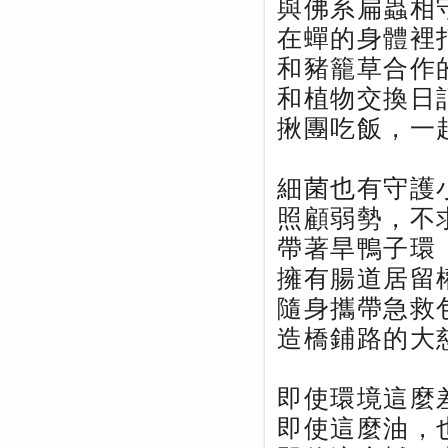
與佛系扁蟲相
在蟬的身體裡
和豬籠草合作
和植物交換日
揪團吃飯，一
細菌也有守護
照顧弱勢，不
帶著旱鴨子環
擁有腸道居留權
隨身攜帶急救
造橋鋪路的大
即使環境這麼
即使這麼油，