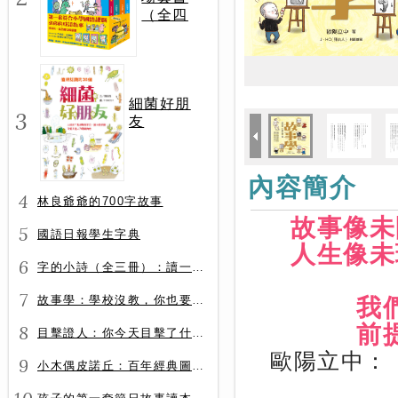
（全四
冊）
細菌好朋
3
友
內容簡介
4
林良爺爺的700字故事
故事像未
5
國語日報學生字典
人生像未
6
字的小詩（全三冊）：讀一首詩，交一個字朋友（字字小宇宙+字字看心情+字字有意思）
7
故事學：學校沒教，你也要會的表達力
我
前
8
目擊證人：你今天目擊了什麼？
歐陽立中：「
9
小木偶皮諾丘：百年經典圖文全譯版