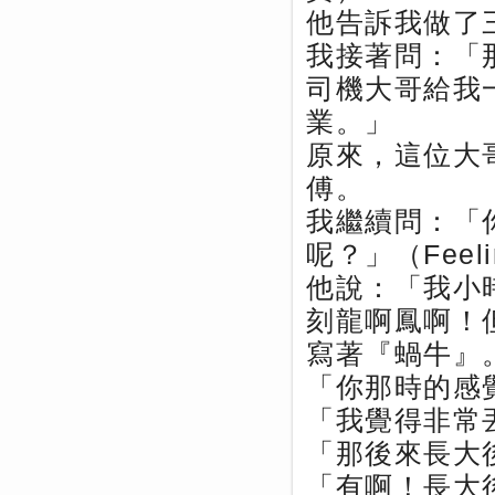
他告訴我做了
我接著問：「那
司機大哥給我
業。」
原來，這位大
傅。
我繼續問：「
呢？」（Feeli
他說：「我小
刻龍啊鳳啊！
寫著『蝸牛』
「你那時的感覺
「我覺得非常
「那後來長大後
「有啊！長大