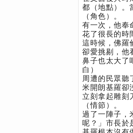
都（地點）。
（角色）。
有一次，他奉
花了很長的時
這時候，佛羅
卻愛挑剔，他
鼻子也太大了
白）
周遭的民眾聽
米開朗基羅卻
立刻拿起雕刻
（情節）。
過了一陣子，
呢？」市長於
基羅根本沒有