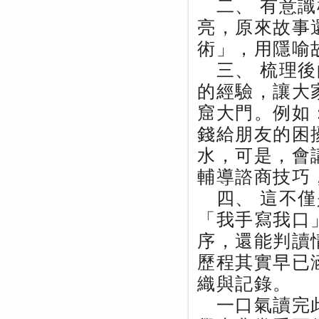
二、 有意識
亮，原來故事
術」，用隱喻
三、 梳理後
的經驗，讓大
窟大門。例如
錢給朋友的困
水，可是，會
輔導諮商技巧
四、 這不僅
「我手寫我口
序，還能判讀
歷程其實早已
織與記錄。
一口氣讀完此