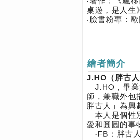
‧著作：《飄
桌遊，是人生
‧臉書粉專：
繪者簡介
J.HO（胖古
J.HO，畢
師，兼職外包插
胖古人」為興
本人是個性別
愛和圓圓的事
‧FB：胖古人