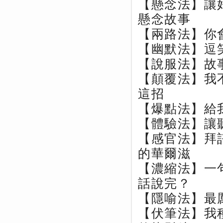
【懸念法】讓
懸念故事
【兩路法】你
【幽默法】逗
【說服法】故
【顛覆法】我
這招
【爆點法】給
【體驗法】讓
【感官法】拜
的華爾滋
【濃縮法】一
話說完？
【隱喻法】最
【伏筆法】我