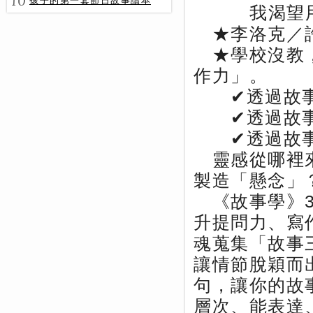
10
孩子的第一套節日故事讀本
我渴望
★李洛克／許
★學校沒教，
作力」。
✔透過故事
✔透過故事
✔透過故事
靈感從哪裡來
製造「懸念」
《故事學》3
升提問力、寫
魂蒐集「故事
讓情節脫穎而
句，讓你的故
層次、能表達