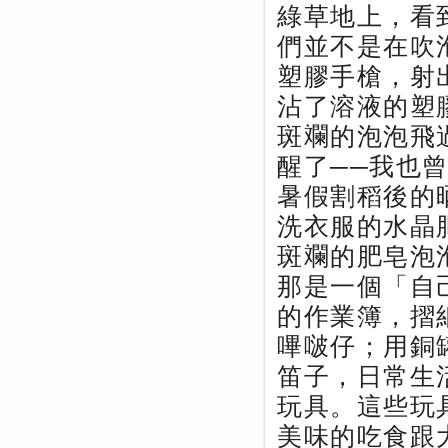
綠草地上，看
們並不是在吹
塑膠手槍，射
沾了溶液的塑
斑斕的泡泡飛
醒了──我也
暑假割稻後的
洗衣服的水晶
斑斕的肥皂泡
那是一個「自
的作業簿，摺
嗶啵仔；用銅
笛子，日常生
玩具。這些玩
美味的吃食跟