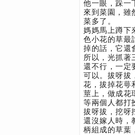
他一眼，跺一
來到菜園，雖
菜多了。
媽媽馬上蹲下
色小花的草最
掉的話，它還
所以，光抓著
還不行，一定
可以。拔呀拔
花，拔掉花萼
莖上，做成花
等兩個人都打
拔呀拔，挖呀
還沒嫁人時，
柄組成的草葉