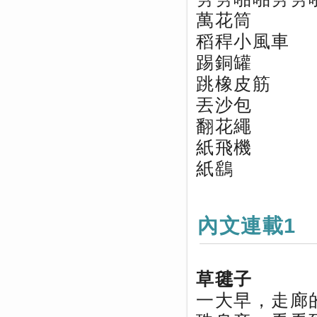
萬花筒
稻稈小風車
踢銅罐
跳橡皮筋
丟沙包
翻花繩
紙飛機
紙鷂
內文連載1
草毽子
一大早，走廊