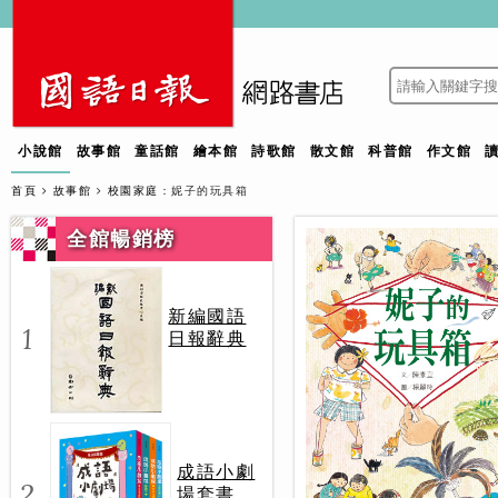
小說館
故事館
童話館
繪本館
詩歌館
散文館
科普館
作文館
首頁
故事館
校園家庭
：妮子的玩具箱
全館暢銷榜
新編國語
1
日報辭典
成語小劇
2
場套書