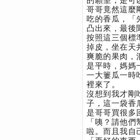
的願望，是可
哥哥竟然這麼
吃的香瓜，「
凸出來，最後
按照這三個標
掉皮，坐在天
爽脆的果肉，
是平時，媽媽
一大簍瓜一時
裡來了。
沒想到我才剛
子，這一袋香
是哥哥買很多
「咦？請他們
啦。而且我自