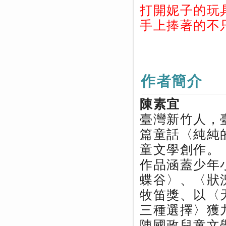
打開妮子的玩
手上捧著的不
作者簡介
陳素宜
臺灣新竹人，
篇童話〈純純
童文學創作。
作品涵蓋少年
蝶谷〉、〈狀
牧笛獎、以〈
三種選擇〉獲
陳國政兒童文