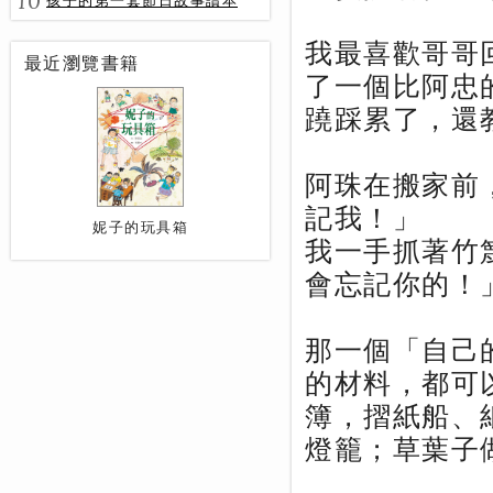
10
孩子的第一套節日故事讀本
我最喜歡哥哥
最近瀏覽書籍
了一個比阿忠
蹺踩累了，還
阿珠在搬家前
記我！」
妮子的玩具箱
我一手抓著竹
會忘記你的！
那一個「自己
的材料，都可
簿，摺紙船、
燈籠；草葉子