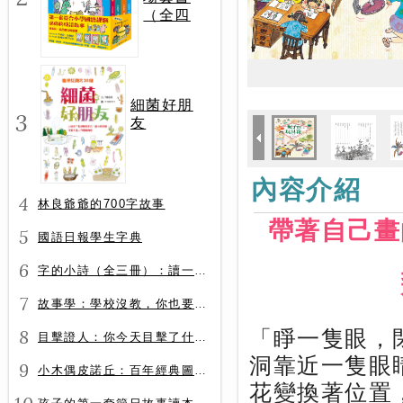
（全四
冊）
細菌好朋
3
友
內容介紹
4
林良爺爺的700字故事
帶著自己畫
5
國語日報學生字典
6
字的小詩（全三冊）：讀一首詩，交一個字朋友（字字小宇宙+字字看心情+字字有意思）
7
故事學：學校沒教，你也要會的表達力
8
「睜一隻眼，
目擊證人：你今天目擊了什麼？
洞靠近一隻眼
9
小木偶皮諾丘：百年經典圖文全譯版
花變換著位置