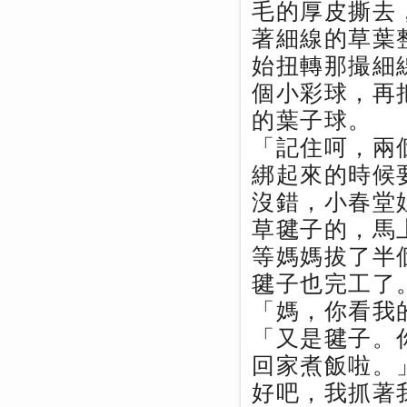
毛的厚皮撕去
著細線的草葉
始扭轉那撮細
個小彩球，再
的葉子球。
「記住呵，兩
綁起來的時候
沒錯，小春堂
草毽子的，馬
等媽媽拔了半
毽子也完工了
「媽，你看我
「又是毽子。
回家煮飯啦。
好吧，我抓著