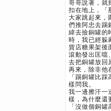
哥哥說著，就
扣在地上，「
大家跳起來，
們推阿忠去踢
緯去撿銅罐的
時，我已經躲
貨店糖果架後
滾動發出匡噹
去把銅罐放回
再來，除非他
「踢銅罐比踩
樣問我。
我一邊擦汗一
樣，為什麼還
「沒做個銅罐