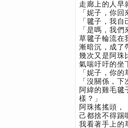
走廊上的人早
「妮子，你回
「毽子，我自
「是嗎，我們
草毽子輪流在
漸暗沉，成了
幾次又是阿珠
氣喘吁吁的坐
「妮子，你的
「沒關係，下
阿緯的雞毛毽
樣？」
阿珠搖搖頭，
己都捨不得踢
我看著手上的