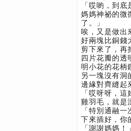
「哎喲，到底
媽媽神祕的微
了。」
唉，又是做出
好兩塊比銅錢
剪下來了，再
四片花瓣的透
明小花的花柄
另一塊沒有洞
邊緣對齊縫起
「哎呀呀，這
雞羽毛，就是
「特別通融一
下來插好，你
「謝謝媽媽！