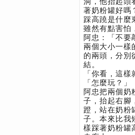
洞，他抬起頭
著奶粉罐好嗎
踩高蹺是什麼
雖然有點害怕
阿忠：「不要
兩個大小一樣
的兩頭，分別
結。
「你看，這樣
「怎麼玩？」
阿忠把兩個奶
子，抬起右腳
蹬，站在奶粉
子。本來比我
樣踩著奶粉罐