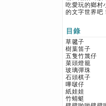
吃愛玩的鄉村
的文字世界吧
目錄
草毽子
樹葉笛子
五隻竹篾仔
菜頭燈籠
玻璃彈珠
石頭棋子
嗶啵仔
紙娃娃
竹蜻蜓
劈劈啪啪劈劈