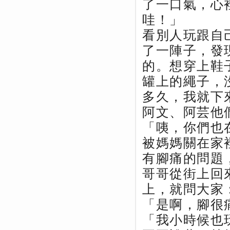
了一口氣，心
哇！」
看別人玩跟自
了一陣子，發
的。想穿上鞋
罐上的繩子，
多久，我就下
阿文、阿芸他
「咦，你們也
被媽媽關在家
有腳痛的問題
哥哥從街上回
上，就問大家
「是啊，腳很
「我小時候也