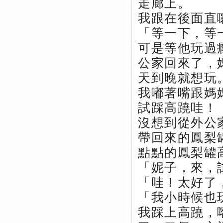
走廊上。
我跟在後面直
「等一下，等
可是等他玩過
公家回來了，
天到晚就想玩
我嘟著嘴跟媽
試踩高蹺哇！
沒想到從外公
帶回來的鳳梨
點點的鳳梨罐
「妮子，來，
「哇！太好了
「我小時候也
我踩上高蹺，