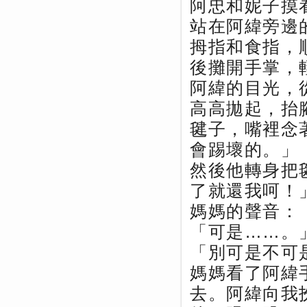
阿忠和妮子摸
站在阿緯旁邊
拇指和食指，
後攤開手掌，
阿緯的目光，
高高拋起，抬
毽子，嘴裡念
會踢壞的。」
然後他轉身把
了就還我呵！
媽媽的聲音：
「可是……。
「別可是不可
媽媽看了阿緯
去。阿緯向我