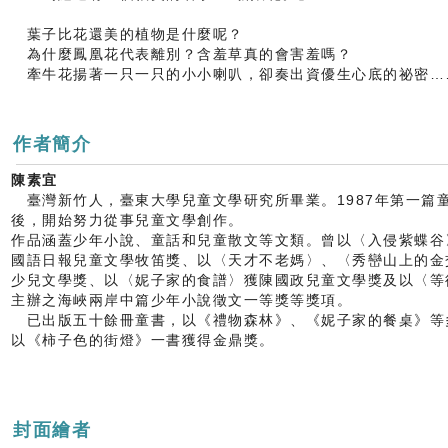
葉子比花還美的植物是什麼呢？
為什麼鳳凰花代表離別？含羞草真的會害羞嗎？
牽牛花揚著一只一只的小小喇叭，卻奏出資優生心底的祕密…
作者簡介
陳素宜
臺灣新竹人，臺東大學兒童文學研究所畢業。1987年第一篇
後，開始努力從事兒童文學創作。
作品涵蓋少年小說、童話和兒童散文等文類。曾以〈入侵紫蝶谷
國語日報兒童文學牧笛獎、以〈天才不老媽〉、〈秀巒山上的金
少兒文學獎、以〈妮子家的食譜〉獲陳國政兒童文學獎及以〈等
主辦之海峽兩岸中篇少年小說徵文一等獎等獎項。
已出版五十餘冊童書，以《禮物森林》、《妮子家的餐桌》等
以《柿子色的街燈》一書獲得金鼎獎。
封面繪者