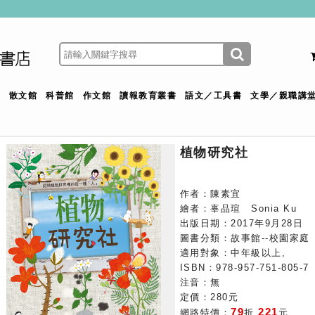
館
散文館
科普館
作文館
讀報教育叢書
語文／工具書
文學／親職講
植物研究社
作者：陳素宜
繪者：辜品瑄 Sonia Ku
出版日期：2017年9月28日
圖書分類：故事館--校園家庭
適用對象：中年級以上,
ISBN：978-957-751-805-7
注音：無
定價：280元
79
221
網路特價：
折
元