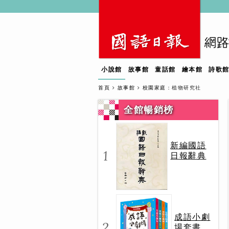
小說館
故事館
童話館
繪本館
詩歌
首頁
故事館
校園家庭
：植物研究社
全館暢銷榜
新編國語
1
日報辭典
成語小劇
2
場套書