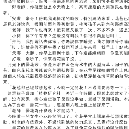
個高年級的孩子，跟著一個綁馬尾的男老師，來到司令臺旁邊的
「鄭老師，你確定就是今天晚上？」高高瘦瘦的大男孩跟在老
著。
「安啦，豪哥！傍晚我跑操場的時候，特別繞過來看，花苞已
馬尾老師說完，撥開前面的香蕉樹葉，帶著孩子來到角落那叢高
「老師，我下午也有來！把花苞又數了一次，不多不少，還是
「小豬，你下午有來？怎麼沒有叫我？你很不夠意思呵！」
「拜託，我打電話去你家，你媽說你在睡覺，我才懶得等你睡
「哎，誰放暑假不睡午覺？我們可以上午來呀！我早上十點就
「天哪！大胖，你早上睡到十點，下午還能繼續睡，你還真能
「好啦，別吵了。快來看花開了沒。」
月光下的曇花叢，像是沐浴在金色海水中的大型海草，扁平的
苞。白色花苞套著絳紫色的網狀裂葉，在花莖尾端轉個彎向上翹
幾個人想在花叢裡尋找盛開的花朵，彷彿是穿梭在海草間的熱帶
來。
「花苞都已經鼓漲起來，今晚一定開花！不過還要再等一下，
這群孩子參加「植物研究社」將近一年時間，跟鄭老師建立了
師，沒有家累，擔心這些孩子暑假沒事做，就辦了暑期活動。本
是為了要看「曇花一現」，連星期六晚上也上起課來了。
「老師，曇花為什麼晚上才開花？」
今晚唯一的女生小花終於開口了。小花平常上課總是低頭猛做
動，鄭老師有些意外。不過想到她的努力認真，又覺得沒什麼好
「曇花的原產地在沙漠地區，為了避免花朵被強烈的陽光晒壞