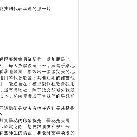
能找到代表幸運的那一片……
經跟著教練勇征新竹，參加縣級比
社，每天放學後留下來，練習手繪地
看著地圖集，複製出一張張完美的地
用口琴代替歌聲；其他短期的如吉他
手、優遊自在；模型製作社教會我用
，還有博物社，除了語文領域外我最
標本，和兩隻嚇壞了堂妹們的烏龜和
不過我倒是從沒有擔任過社長或是指
？
對於曇花的印象就是：曇花是美麗
己欣賞之餘，想要跟朋友和學生分
有些師生的情誼，和老師當年淡淡的