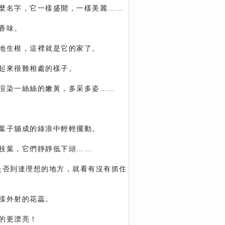
麼名字，它一樣盛開，一樣美麗……
香味。
地生根，這裡就是它的家了。
起來很難相處的樣子。
渲染一絲絲的嫩黃，多采多姿……
葉子舖成的綠浪中輕輕擺動。
枝葉，它們靜靜低下頭……
是否到達理想的地方，就看有沒有抓住
樣外射的花蕊。
的更漂亮！