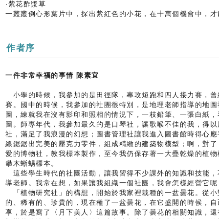
‧紫花酢漿草
一叢叢倒心形葉片中，探出紫紅色的小花，在十萬個機會中，才
作者序
一件非常幸福的事情 陳素宜
小學的時候，我參加的是田徑隊，專攻短跑和四人接力賽，曾
賽。國中的時候，我參加的社團很特別，是地理老師指導的地圖
圖，練就我在沒有影印和照相的情況下，一枝鉛筆、一張白紙，
圖。師專年代，我參加最久的是口琴社，讓歌喉不佳的我，得以
社，滿足了我浪漫的幻想；圖書管理社讓我進入圖書館時得心應
線鋸鋸出完美的壓克力零件，組成精緻的建築物模型；啊，對了
愛的博物社，教我標本製作，至今我仍保存著一大疊乾燥的植物
攀木蜥蜴標本。
這些學生時代的社團活動，讓我習得不少課外的知識和技能，
導老師。我常在想，如果讓我組織一個社團，我會怎樣經營它呢
「植物研究社」的構想，開始於我家裡栽種的一盆曇花。從小
的、稀有的、珍貴的，現在種了一盆曇花，在它盛開的時候，自
享，於是寫了〈月下美人〉這篇故事。除了曇花的相關知識，還