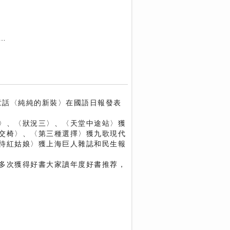
…
童話〈純純的新裝〉在國語日報發表
〉、〈狀況三〉、〈天堂中途站〉獲
交椅〉、〈第三種選擇〉獲九歌現代
待紅姑娘〉獲上海巨人雜誌和民生報
多次獲得好書大家讀年度好書推荐，