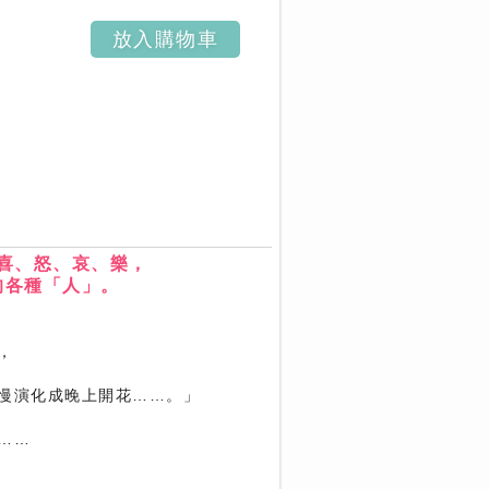
放入購物車
喜、怒、哀、樂，
的各種「人」。
，
慢演化成晚上開花……。」
……