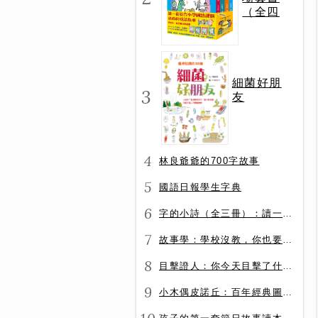
（全四
冊）
細菌好朋
3
友
4
林良爺爺的700字故事
5
國語日報學生字典
6
字的小詩（全三冊）：讀一首詩，交一個字朋友（字字小宇宙+字字看心情+字字有意思）
7
故事學：學校沒教，你也要會的表達力
8
目擊證人：你今天目擊了什麼？
9
小木偶皮諾丘：百年經典圖文全譯版