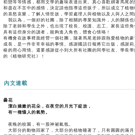
初戀等等情感，都用文學的趣味表達出來。真心喜歡綁著馬尾的
和盡在不言中的感情，決定請他指導這些孩子，所以成立了植物
的喜怒哀樂，了解人情世故，學習處理人與植物以及人與人之間
我以為，一個好的社團，除了相關的專業知識外，人的關係也
除了老師和學生之外，也出現了校長、校護、志工、家長這些角
具有這些身分的讀者，能夠進入角色，體會心情咯！
有機會在故事裡面經營一個社團，隨著馬尾老師跟熱愛植物的豪
成長，是一件非常幸福的事情。感謝國語日報將它出版，感謝莉
棱的用心用情。還要感謝從小到大所有社團的同學社友、學長學
的《植物研究社》！
內文連載
曇花
潔白嬌嫩的花朵，在夜空的月光下綻放，
有一種懾人的氣勢。
夜晚的校園，有一股神祕氣氛。
大部分的動物回家了，大部分的植物睡著了，只有圓圓的滿月