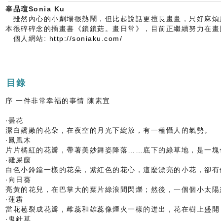
辜品瑄Sonia Ku
雖然內心的小劇場很熱鬧，但比起說話更擅長畫畫，只好麻煩
本很碎碎念的插畫書《鎖鎖菇。畫日常》，目前正繼續努力在畫
個人網站:
http://soniaku.com/
目錄
序 一件非常幸福的事情 陳素宜
‧曇花
潔白嬌嫩的花朵，在夜空的月光下綻放，有一種懾人的氣勢。
‧鳳凰木
片片橘紅的花瓣，帶著美妙舞姿降落……底下的綠草地，是一塊
‧雞屎藤
白色小鈴鐺一樣的花朵，紫紅色的花心，這麼漂亮的小花，卻有
‧向日葵
亮黃的花兒，在巴掌大的葉片綠浪間閃爍；然後，一個個小太陽
‧蓮霧
當花苞裂成花瓣，雌蕊和雄蕊像煙火一樣的迸出，花在樹上盛開
‧鬼針草