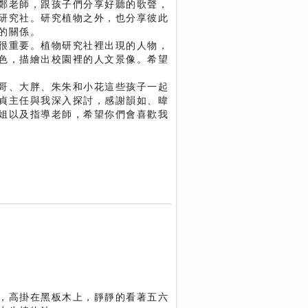
鄭老師，跟孩子們分享好聽的歌聲，
研究社。研究植物之外，也分享彼此
的關係。
很重要。植物研究社裡出現的人物，
色，描繪出校園裡的人文景像。希望
哥、大胖、朱朱和小花這些孩子一起
貞主任與我深入探討，感謝韻如、暐
姐以及指導老師，希望你們會喜歡我
，高掛在黑板木上，靜靜的看著五六