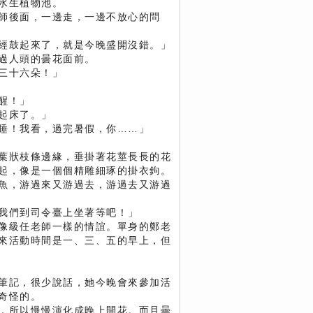
水生植物池。
師後面，一邊走，一邊不放心的問
經鼓起來了，就是今晚盛開沒錯。」
過人頭的曇花面前。
三十六朵！」
醒！」
起床了。」
睡！我看，過完暑假，你……」
葉狀枝條邊緣，垂掛著花莖長長的花
起，像是一個個精雕細琢的掛衣鉤。
魚，游過來又游過去，游過去又游過
我們到司令臺上坐著等吧！」
像級任老師一樣的情誼。單身的鄭老
來活動時間是一、三、五的早上，但
筆記，很少說話，她今晚會來參加活
奇怪的。
，所以慢慢演化成晚上開花。而且曇