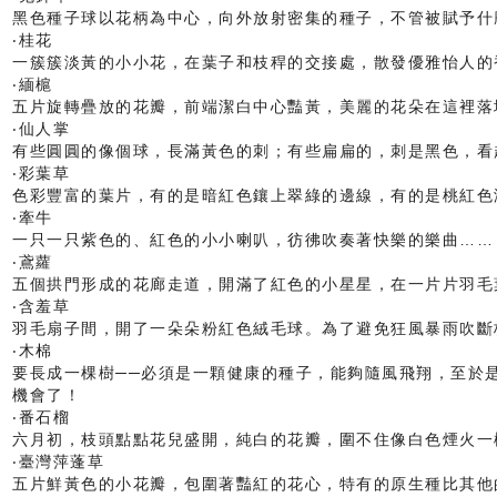
黑色種子球以花柄為中心，向外放射密集的種子，不管被賦予什
‧桂花
一簇簇淡黃的小小花，在葉子和枝稈的交接處，散發優雅怡人的
‧緬槴
五片旋轉疊放的花瓣，前端潔白中心豔黃，美麗的花朵在這裡落
‧仙人掌
有些圓圓的像個球，長滿黃色的刺；有些扁扁的，刺是黑色，看
‧彩葉草
色彩豐富的葉片，有的是暗紅色鑲上翠綠的邊線，有的是桃紅色
‧牽牛
一只一只紫色的、紅色的小小喇叭，彷彿吹奏著快樂的樂曲……
‧鳶蘿
五個拱門形成的花廊走道，開滿了紅色的小星星，在一片片羽毛
‧含羞草
羽毛扇子間，開了一朵朵粉紅色絨毛球。為了避免狂風暴雨吹斷
‧木棉
要長成一棵樹──必須是一顆健康的種子，能夠隨風飛翔，至於
機會了！
‧番石榴
六月初，枝頭點點花兒盛開，純白的花瓣，圍不住像白色煙火一
‧臺灣萍蓬草
五片鮮黃色的小花瓣，包圍著豔紅的花心，特有的原生種比其他