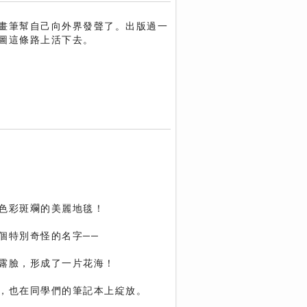
畫筆幫自己向外界發聲了。出版過一
圖這條路上活下去。
色彩斑斕的美麗地毯！
個特別奇怪的名字──
露臉，形成了一片花海！
，也在同學們的筆記本上綻放。