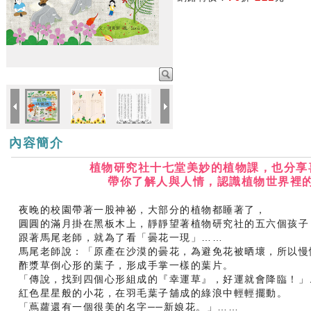
內容簡介
植物研究社十七堂美妙的植物課，也分享
帶你了解人與人情，認識植物世界裡
夜晚的校園帶著一股神祕，大部分的植物都睡著了，
圓圓的滿月掛在黑板木上，靜靜望著植物研究社的五六個孩子
跟著馬尾老師，就為了看「曇花一現」……
馬尾老師說：「原產在沙漠的曇花，為避免花被晒壞，所以慢
酢漿草倒心形的葉子，形成手掌一樣的葉片。
「傳說，找到四個心形組成的『幸運草』，好運就會降臨！」
紅色星星般的小花，在羽毛葉子舖成的綠浪中輕輕擺動。
「蔦蘿還有一個很美的名字──新娘花。」……