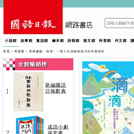
小說館
故事館
童話館
繪本館
詩歌館
散文館
科普館
作文館
首頁
科普館
其他書籍
：滴滴：一滴小水滴擁抱海洋的奇遇旅程
全館暢銷榜
新編國語
1
日報辭典
成語小劇
2
場套書