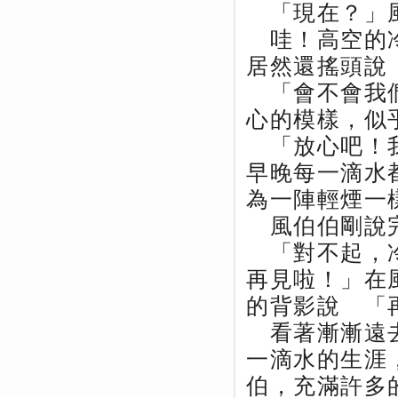
「現在？」風
哇！高空的冷
居然還搖頭說
「會不會我們
心的模樣，似
「放心吧！我
早晚每一滴水
為一陣輕煙一
風伯伯剛說完
「對不起，冷
再見啦！」在
的背影說 「
看著漸漸遠去
一滴水的生涯
伯，充滿許多