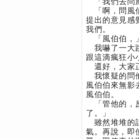
「我們去問
「啊，問風伯
提出的意見感
我們。
「風伯伯，」
我嚇了一大跳
跟這滴瘋狂小
還好，大家正
我懷疑的問他
風伯伯來無影
風伯伯。
「管他的，反
了。」
雖然堆堆的話
氣。再說，即