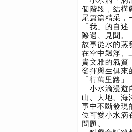
小水滴「滴滴
個階段，結構
尾篇篇精采，
「我」的自述
際遇、見聞。
故事從水的蒸
在空中飄浮、
貴文雅的氣質
發揮與生俱來
「行萬里路」
小水滴漫遊自
山、大地、海
事中不斷發現
位可愛小水滴
問題。