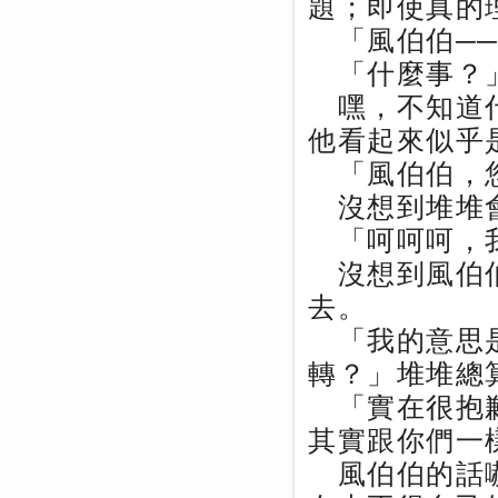
題；即使真的
「風伯伯──
「什麼事？
嘿，不知道什
他看起來似乎
「風伯伯，
沒想到堆堆會
「呵呵呵，我
沒想到風伯伯
去。
「我的意思是
轉？」堆堆總
「實在很抱歉
其實跟你們一
風伯伯的話嚇