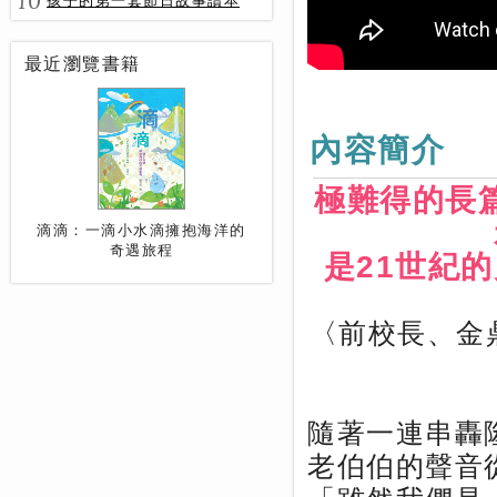
10
孩子的第一套節日故事讀本
最近瀏覽書籍
內容簡介
極難得的長
滴滴：一滴小水滴擁抱海洋的
奇遇旅程
是21世紀
〈前校長、金
隨著一連串轟
老伯伯的聲音