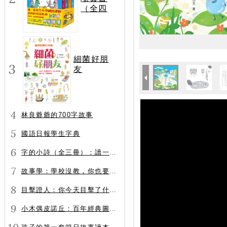
（全四
冊）
細菌好朋
3
友
4
林良爺爺的700字故事
5
國語日報學生字典
6
字的小詩（全三冊）：讀一首詩，交一個字朋友（字字小宇宙+字字看心情+字字有意思）
7
故事學：學校沒教，你也要會的表達力
8
目擊證人：你今天目擊了什麼？
9
小木偶皮諾丘：百年經典圖文全譯版