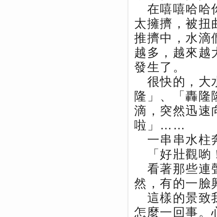
在嘻嘻哈哈你
太擁擠，被扭
推擠中，水滴
越多，越來越
發生了。
很快的，大水
隆」、「轟隆
滴，突然迅速
啦」……
一串串水柱奔
「好壯觀喲！
看著那些連聲
然，有的一臉
這樣的景致我
怎麼一回事。