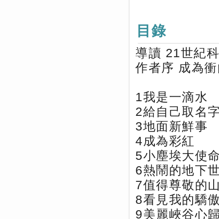
目錄
導讀 21世紀
作者序 成為
1我是一滴水
2給自己取名
3地面新鮮事
4成為彩紅
5小塵埃大使
6熱鬧的地下
7值得尊敬的
8看見我的驕
9美麗峽谷心