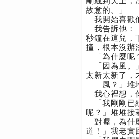
剛飄到天上，
故意的。」
我開始喜歡他
我告訴他：「
秒鐘在這兒，
撞，根本沒辦
「為什麼呢？
「因為風。」
太新太新了，
「風？」堆堆
我心裡想，你
「我剛剛已經
呢？」堆堆接
對喔，為什麼
道！」我老實