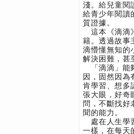
淺。給兒童閱
給青少年閱讀
質證據。
這本《滴滴》
籍。透過故事
滴懵懂無知的
解決困難，甚
「滴滴」能夠
因，固然因為
肯學習、想多
張大眼，好奇
問，不斷找好
聞的能力。
處在人生學習
一樣，在每天