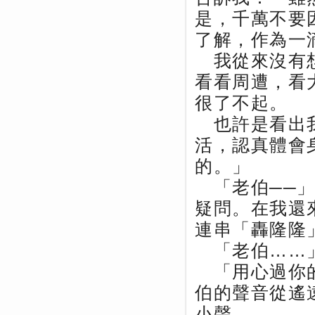
是，千萬不要
了解，作為一
我從來沒有想
看看周遭，看
很了不起。
也許是看出我
活，認真體會
的。」
「老伯──」
疑問。在我還
連串「轟隆隆
「老伯……
「用心過你的
伯的聲音從遙
小聲……。