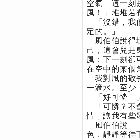
空氣；這一刻
風！」堆堆若
「沒錯，我們
定的。」
風伯伯說得坦
己，這會兒是
風；下一刻卻
在空中的某個
我對風的敬畏
一滴水。至少
「好可憐！」
「可憐？不會
情，讓我有些
風伯伯說：「
色，靜靜等待