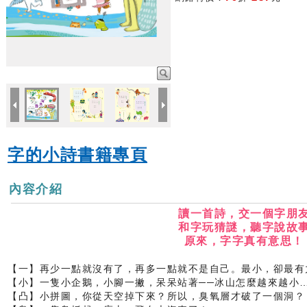
字的小詩書籍專頁
內容介紹
讀一首詩，交一個字朋
和字玩猜謎，聽字說故
原來，字字真有意思！
【一】再少一點就沒有了，再多一點就不是自己。最小，卻最有
【小】一隻小企鵝，小腳一撇，呆呆站著──冰山怎麼越來越小
【凸】小拼圖，你從天空掉下來？所以，臭氧層才破了一個洞？