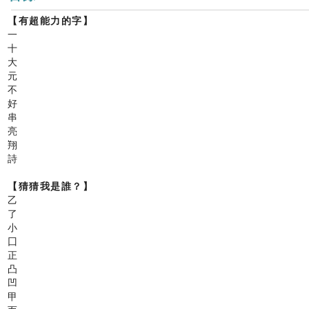
【有超能力的字】
一
十
大
元
不
好
串
亮
翔
詩
【猜猜我是誰？】
乙
了
小
囗
正
凸
凹
甲