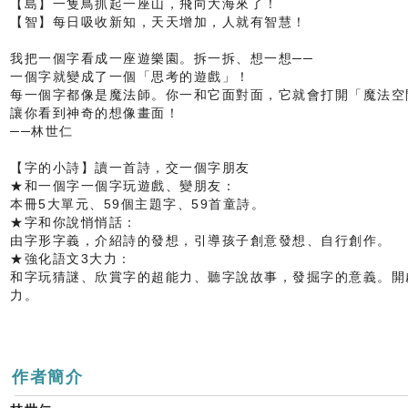
【島】一隻鳥抓起一座山，飛向大海來了！
【智】每日吸收新知，天天增加，人就有智慧！
我把一個字看成一座遊樂園。拆一拆、想一想──
一個字就變成了一個「思考的遊戲」！
每一個字都像是魔法師。你一和它面對面，它就會打開「魔法空
讓你看到神奇的想像畫面！
──林世仁
【字的小詩】讀一首詩，交一個字朋友
★和一個字一個字玩遊戲、變朋友：
本冊5大單元、59個主題字、59首童詩。
★字和你說悄悄話：
由字形字義，介紹詩的發想，引導孩子創意發想、自行創作。
★強化語文3大力：
和字玩猜謎、欣賞字的超能力、聽字說故事，發掘字的意義。開
力。
作者簡介