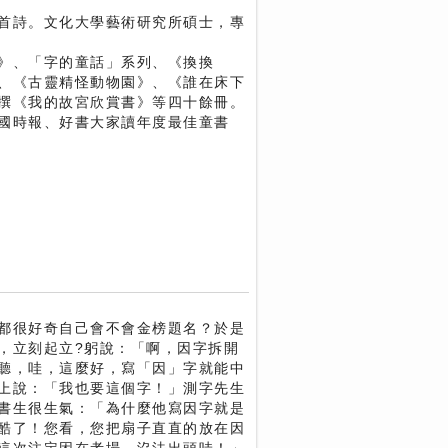
首詩。文化大學藝術研究所碩士，專
》、「字的童話」系列、《換換
、《古靈精怪動物園》、《誰在床下
撰《我的故宮欣賞書》等四十餘冊。
國時報、好書大家讀年度最佳童書
都很好奇自己會不會金榜題名？於是
，立刻起立?躬說：「啊，因字拆開
聽，哇，這麼好，寫「因」字就能中
上說：「我也要這個字！」測字先生
書生很生氣：「為什麼他寫因字就是
酷了！您看，您把扇子直直的放在因