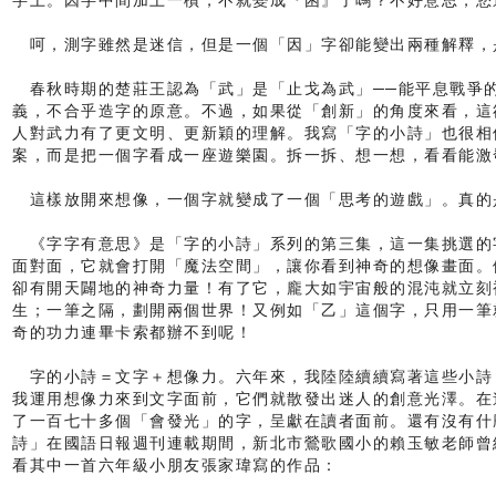
字上。因字中間加上一槓，不就變成『困』了嗎？不好意思，您
呵，測字雖然是迷信，但是一個「因」字卻能變出兩種解釋，
春秋時期的楚莊王認為「武」是「止戈為武」──能平息戰爭
義，不合乎造字的原意。不過，如果從「創新」的角度來看，這
人對武力有了更文明、更新穎的理解。我寫「字的小詩」也很相
案，而是把一個字看成一座遊樂園。拆一拆、想一想，看看能激
這樣放開來想像，一個字就變成了一個「思考的遊戲」。真的
《字字有意思》是「字的小詩」系列的第三集，這一集挑選的
面對面，它就會打開「魔法空間」，讓你看到神奇的想像畫面。
卻有開天闢地的神奇力量！有了它，龐大如宇宙般的混沌就立刻
生；一筆之隔，劃開兩個世界！又例如「乙」這個字，只用一筆
奇的功力連畢卡索都辦不到呢！
字的小詩＝文字＋想像力。六年來，我陸陸續續寫著這些小詩
我運用想像力來到文字面前，它們就散發出迷人的創意光澤。在
了一百七十多個「會發光」的字，呈獻在讀者面前。還有沒有什
詩」在國語日報週刊連載期間，新北市鶯歌國小的賴玉敏老師曾
看其中一首六年級小朋友張家瑋寫的作品：