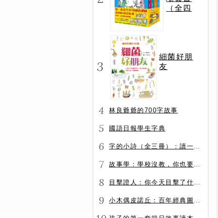
（全四
冊）
細菌好朋
3
友
4
林良爺爺的700字故事
5
國語日報學生字典
6
字的小詩（全三冊）：讀一首詩，交一個字朋友（字字小宇宙+字字看心情+字字有意思）
7
故事學：學校沒教，你也要會的表達力
8
目擊證人：你今天目擊了什麼？
9
小木偶皮諾丘：百年經典圖文全譯版