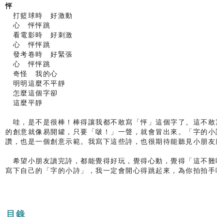
怦
打籃球時 好激動
心 怦怦跳
看電影時 好刺激
心 怦怦跳
發考卷時 好緊張
心 怦怦跳
奇怪 我的心
明明這麼不平靜
怎麼這個字卻
這麼平靜
哇，是不是很棒！棒得讓我都不敢寫「怦」這個字了。這不敢
的創意就像易開罐，只要「啵！」一聲，就會冒出來。「字的小
讚，也是一個創意示範。我寫下這些詩，也很期待能聽見小朋友
希望小朋友讀完詩，都能覺得好玩，覺得心動，覺得「這不難
寫下自己的「字的小詩」，我一定會開心得跳起來，為你拍拍手
目錄