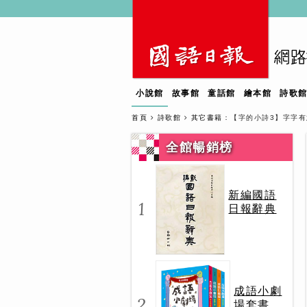
小說館
故事館
童話館
繪本館
詩歌
首頁
詩歌館
其它書籍
：【字的小詩3】字字有
全館暢銷榜
新編國語
1
日報辭典
成語小劇
2
場套書