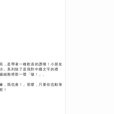
寫，是帶著一種歡喜的讚嘆！小朋友
詩」系列除了是我對中國文字的禮
腦細胞裡那一聲「啵！」。
嘛，我也會！」那麼，只要你也動筆
呢！