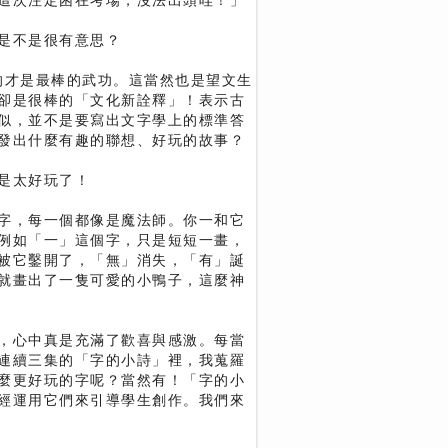
這次注定困在考場，沒法出頭哇！」
是不是很有意思？
的才是最棒的武功。這當然也是望文生
卻是很棒的「文化新詮釋」！表示古
似，並不是要寫出文字學上的標準答
發出什麼有趣的聯想、好玩的故事？
是太好玩了！
字，每一個都像是魔法師。你一和它
例如「一」這個字，只是短短一畫，
被它鑿開了，「無」消失，「有」誕
就畫出了一隻可愛的小鴨子，這麼神
，心中真是充滿了歡喜與感激。每當
連續三集的「字的小詩」裡，我蒐羅
麼更好玩的字呢？當然有！「字的小
經運用它們來引導學生創作。我們來