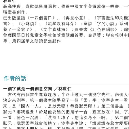
林世仁
高高瘦瘦，喜歡聽黑膠唱片，覺得中國文字美得就像一幅畫、一
職童書創作。
已出版童話《十四個窗口》、《再見小童》、《宇宙魔法印刷機
書》、《小麻煩》、《流星沒有耳朵》；童詩「字的小詩」系列
養了一朵雲？》、《文字森林海》；圖畫書《紅色在唱歌》；編
曾獲國語日報兒童文學牧笛獎童話組首獎、金鼎獎；聯合報與中
等，第四屆華文朗讀節焦點作
作者的話
一個字就是一個創意空間 ／林世仁
古代有兩個書生進京趕考，半路上碰到一個測字先生。兩個人
決定來測字。第一個書生隨手寫了一個「因」字，測字先生一看
來，是『國內一人』，是狀元哪！恭喜狀元郎！」第二個書生一
狀元？那我也要！於是他耍酷的把扇子一合，直直放在「因」字
一看，臉色一沉說：「哎呀！壞了，您這次考不上啊。」第二個
狀元，我選因字就會落榜？」測字先生說：「壞就壞在您太愛耍