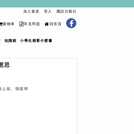
加入會員
登入
國語日報社
購物車
常見問題
回首頁
堂
知識館
小學生都看什麼書
意思
、張上祐、張筱琦