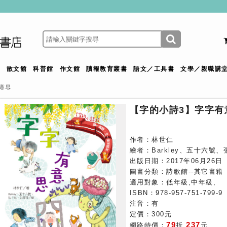
館
散文館
科普館
作文館
讀報教育叢書
語文／工具書
文學／親職講
意思
【字的小詩3】字字有
作者：林世仁
繪者：Barkley、五十六號
出版日期：2017年06月26日
圖書分類：詩歌館--其它書籍
適用對象：低年級,中年級,
ISBN：978-957-751-799-9
注音：有
定價：300元
79
237
網路特價：
折
元