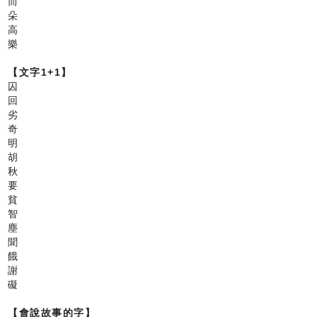
而
朵
高
樂
【文字1+1】
囚
回
劣
奇
明
胡
秋
要
貧
智
塵
聞
餓
謝
礙
【會說故事的字】