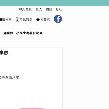
加入會員
登入
國語日報社
購物車
常見問題
回首頁
堂
知識館
小學生都看什麼書
事賊
文學親職講堂