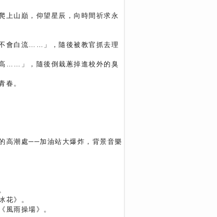
爬上山巔，仰望星辰，向時間祈求永
不會白流……」，隨後被教官抓去理
高……」，隨後倒栽蔥掉進校外的臭
青春。
的高潮處──加油站大爆炸，背景音樂
。
冰花》。
《風雨操場》。