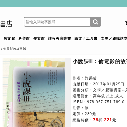
館
散文館
科普館
作文館
讀報教育叢書
語文／工具書
文學／親職講
Ⅲ：偷電影的故事賊
小說課Ⅲ：偷電影的故
作者：許榮哲
出版日期：2017年01月25日
圖書分類：文學／親職講堂--
適用對象：高年級以上,成人,
ISBN：978-957-751-789-0
注音：無
定價：280元
79
221
網路特價：
折
元