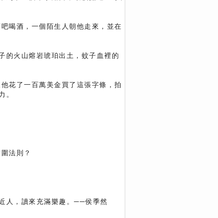
酒吧喝酒，一個陌生人朝他走來，並在
子的火山熔岩琥珀出土，蚊子血裡的
後他花了一百萬美金買了這張字條，拍
力。
突圍法則？
近人，讀來充滿樂趣。──侯季然