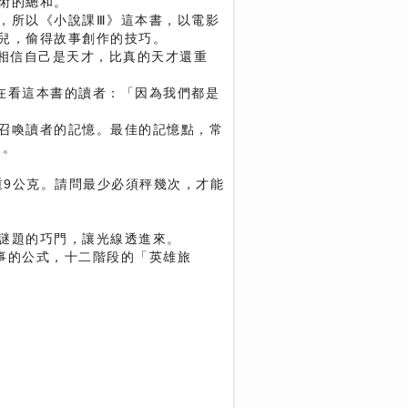
術的總和。
，所以《小說課Ⅲ》這本書，以電影
兒，偷得故事創作的技巧。
「相信自己是天才，比真的天才還重
在看這本書的讀者：「因為我們都是
召喚讀者的記憶。最佳的記憶點，常
題。
重9公克。請問最少必須秤幾次，才能
謎題的巧門，讓光線透進來。
事的公式，十二階段的「英雄旅