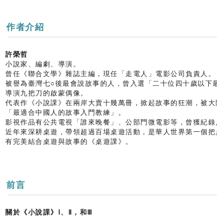
作者介紹
許榮哲
小說家、編劇、導演。
曾任《聯合文學》雜誌主編，現任「走電人」電影公司負責人。
被譽為臺灣七○後最會說故事的人，曾入選「二十位四十歲以下
導演九把刀的啟蒙偶像。
代表作《小說課》在兩岸大賣十幾萬冊，掀起故事的狂潮，被大
「最適合中國人的故事入門教練」。
影視作品有公共電視「誰來晚餐」、公部門微電影等，曾獲紀錄
近年來深耕桌遊，帶領超過百場桌遊活動，是華人世界第一個把
有完美結合桌遊與故事的《桌遊課》。
前言
關於《小說課》Ⅰ、Ⅱ，和Ⅲ