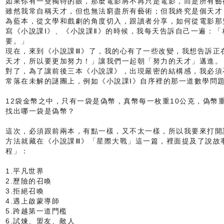
如果你有一雙獨特的眼，那麼電影將不再只是電影，而是所有藝
雖然我常自稱天才，但也無法窮盡所有藝術；但我終究是個天才
為藍本，從文學和戲劇的角度切入，跟讀者分享，如何從電影那
寫《小說課Ⅰ》、《小說課Ⅱ》的時候，我每天告訴自己一遍：
要。」
現在，來到《小說課Ⅲ》了，我的心有了一些改變，我想告訴正
天才，所以要更加努力！」讓我們一起朝「努力的天才」邁進。
對了，為了讓前後三本《小說課》，出現嚴密的結構感，我必須
常落在未解的謎團上，例如《小說課Ⅰ》自序裡的那一道數學問
12袋金幣之中，只有一袋是偽幣，真幣每一枚重10公克，偽幣
找出哪一袋是偽幣？
這次，必須跟前兩本，有點一樣，又不太一樣，所以我要來打開
方法就藏在《小說課Ⅲ》「星際大戰」這一篇，裡面提及了說故
程」：
1.平凡世界
2.歷險的召喚
3.拒絕召喚
4.遇上啟蒙導師
5.跨越第一道門檻
6.試煉、盟友、敵人