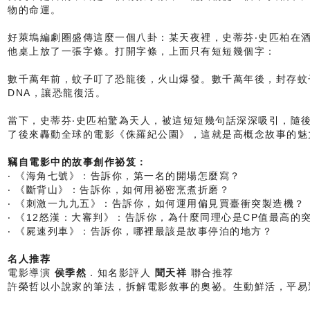
物的命運。
好萊塢編劇圈盛傳這麼一個八卦：某天夜裡，史蒂芬‧史匹柏在
他桌上放了一張字條。打開字條，上面只有短短幾個字：
數千萬年前，蚊子叮了恐龍後，火山爆發。數千萬年後，封存蚊
DNA，讓恐龍復活。
當下，史蒂芬‧史匹柏驚為天人，被這短短幾句話深深吸引，隨
了後來轟動全球的電影《侏羅紀公園》，這就是高概念故事的魅
竊自電影中的故事創作祕笈：
‧ 《海角七號》：告訴你，第一名的開場怎麼寫？
‧ 《斷背山》：告訴你，如何用祕密烹煮折磨？
‧ 《刺激一九九五》：告訴你，如何運用偏見買臺衝突製造機？
‧ 《12怒漢：大審判》：告訴你，為什麼同理心是CP值最高的
‧ 《屍速列車》：告訴你，哪裡最該是故事停泊的地方？
名人推荐
電影導演
侯季然
．知名影評人
聞天祥
聯合推荐
許榮哲以小說家的筆法，拆解電影敘事的奧祕。生動鮮活，平易