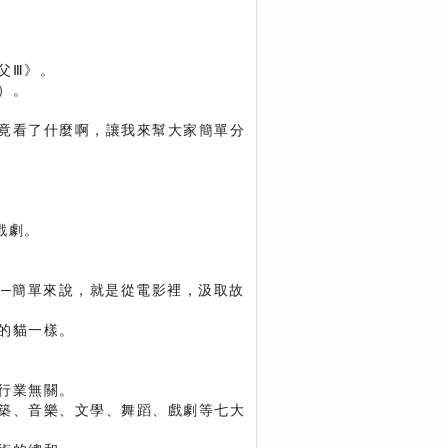
父Ⅲ》。
）。
竟看了什麼啊，讓我來幫大家簡單分
戲劇。
──簡單來說，就是從電影裡，汲取故
的貓一樣。
行業無關。
築、音樂、文學、舞蹈、戲劇等七大