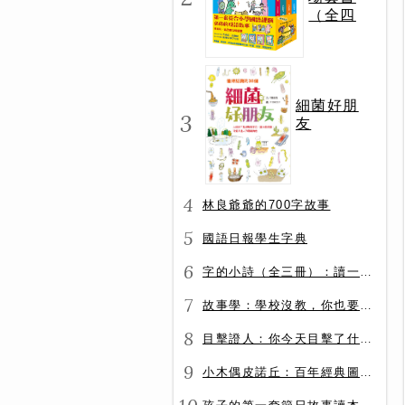
（全四
冊）
細菌好朋
3
友
4
林良爺爺的700字故事
5
國語日報學生字典
6
字的小詩（全三冊）：讀一首詩，交一個字朋友（字字小宇宙+字字看心情+字字有意思）
7
故事學：學校沒教，你也要會的表達力
8
目擊證人：你今天目擊了什麼？
9
小木偶皮諾丘：百年經典圖文全譯版