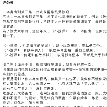
許榮哲
一本書出到第三集，代表前兩集很受歡迎。
不過，一本書出到第三集，差不多也是掛點的時候了，例如《教
但為了證明它還是很行，所以本人已經在籌備第四集了（最好是
確實是。
為了讓大家明白，這些年來，《小說課》一本一本的出，但你究
類一下。
《小說課Ⅰ：折磨讀者的祕密》：以小說為主體，重點是文學。
《小說課Ⅱ：偷故事的人》：以故事為主軸，重點是戲劇。
《小說課Ⅲ：偷電影的故事賊》：以電影為藍本，重點是文學和
懂了嗎？如果不懂，敬請期待第四集，我會再解釋一次。
現在讓我們把焦點拉回到你正在看的這本書──偷電影的故事賊
事創作的靈感。
什麼是電影？你以為你很熟，但其實一點也不。就像你不懂你家
有人稱電影為「八大藝術之一」；也有人稱它為「第八藝術」。
這兩句話乍看之下，沒什麼差別。
電影是八大藝術之一，這句話沒錯，但我討厭這個說法，跟八大
電影不是單一的藝術，而是綜合的藝術，它融合繪畫、雕塑、建
藝術，幻化出「第八藝術」。