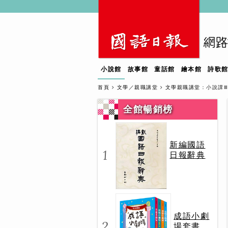
小說館
故事館
童話館
繪本館
詩歌
首頁
文學／親職講堂
文學親職講堂
：小說課
全館暢銷榜
新編國語
1
日報辭典
成語小劇
2
場套書