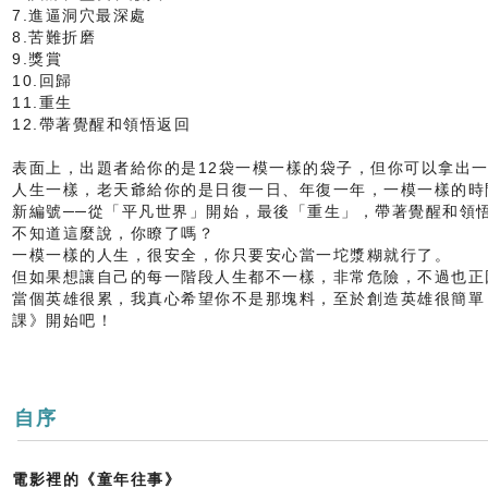
7.進逼洞穴最深處
8.苦難折磨
9.獎賞
10.回歸
11.重生
12.帶著覺醒和領悟返回
表面上，出題者給你的是12袋一模一樣的袋子，但你可以拿出
人生一樣，老天爺給你的是日復一日、年復一年，一模一樣的時
新編號──從「平凡世界」開始，最後「重生」，帶著覺醒和領
不知道這麼說，你瞭了嗎？
一模一樣的人生，很安全，你只要安心當一坨漿糊就行了。
但如果想讓自己的每一階段人生都不一樣，非常危險，不過也正
當個英雄很累，我真心希望你不是那塊料，至於創造英雄很簡單
課》開始吧！
自序
電影裡的《童年往事》