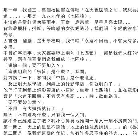
那一年，我國三，整個校園都在傳唱「在天色破曉之前，我想要
遠……」，那是一九八九年的《七匹狼》。
主演的是當紅偶像張雨生、王傑、庹宗華、星星月亮太陽……
背靠著欄杆，抖腳，等暗戀的女孩經過時，我們唱「年輕的淚水
光頭。
丟書包，翻牆，逃出學校時，我們唱「永遠不回頭，不管天有多
水溝。
不管好事壞事，大家都要哼上兩句《七匹狼》，那是我們火紅的
甚至，還有個哥兒們邀我組成「七匹狼」。
「還缺一個，要不要加入？」
「這個組織的『宗旨』是什麼？」我問。
對方愣了一下，怒問我「中指」是什麼意思。
「反正明天放學後，到鎮上的錄影帶店，你就明白了。」
他們打算到鎮上錄影帶店的小房間，重看《七匹狼》，並在電影
響起「永遠不回頭，不管天有多高……」時，歃血為盟。
「要不要帶印章？」
「不用，有大姆指就行了。」
隔天，不知道為什麼，只有我一個人到。
該不會已經進去了吧？我小心翼翼地推開一扇又一扇小房間的門
第一間是「天上的星星不說話，地上的娃娃想媽媽……」的《魯
第二間是「像我們這樣的年紀，常有許多忍不住的熱力……」的