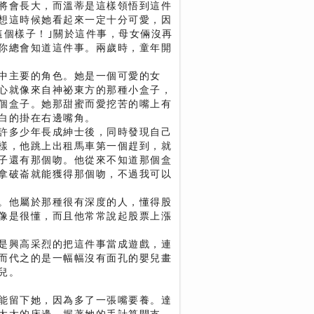
將會長大，而溫蒂是這樣領悟到這件
想這時候她看起來一定十分可愛，因
這個樣子！｣關於這件事，母女倆沒再
你總會知道這件事。兩歲時，童年開
中主要的角色。她是一個可愛的女
心就像來自神祕東方的那種小盒子，
個盒子。她那甜蜜而愛挖苦的嘴上有
白的掛在右邊嘴角。
許多少年長成紳士後，同時發現自己
樣，他跳上出租馬車第一個趕到，就
子還有那個吻。他從來不知道那個盒
拿破崙就能獲得那個吻，不過我可以
。他屬於那種很有深度的人，懂得股
像是很懂，而且他常常說起股票上漲
是興高采烈的把這件事當成遊戲，連
而代之的是一幅幅沒有面孔的嬰兒畫
兒。
能留下她，因為多了一張嘴要養。達