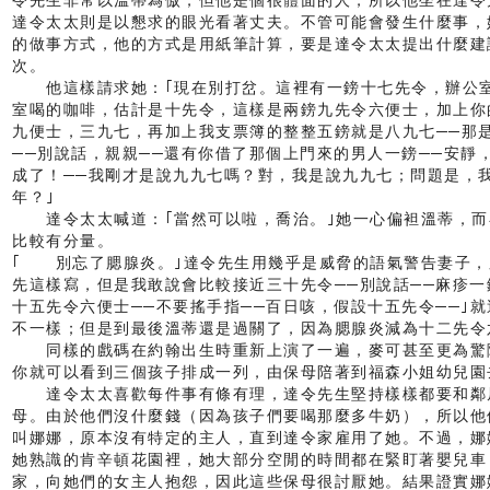
令先生非常以溫蒂為傲，但他是個很體面的人，所以他坐在達令
達令太太則是以懇求的眼光看著丈夫。不管可能會發生什麼事，
的做事方式，他的方式是用紙筆計算，要是達令太太提出什麼建
次。
他這樣請求她：｢現在別打岔。這裡有一鎊十七先令，辦公室
室喝的咖啡，估計是十先令，這樣是兩鎊九先令六便士，加上你
九便士，三九七，再加上我支票簿的整整五鎊就是八九七──那
──別說話，親親──還有你借了那個上門來的男人一鎊──安靜
成了！──我剛才是說九九七嗎？對，我是說九九七；問題是，
年？｣
達令太太喊道：｢當然可以啦，喬治。｣她一心偏袒溫蒂，而
比較有分量。
｢ 別忘了腮腺炎。｣達令先生用幾乎是威脅的語氣警告妻子，
先這樣寫，但是我敢說會比較接近三十先令──別說話──麻疹
十五先令六便士──不要搖手指──百日咳，假設十五先令──｣
不一樣；但是到最後溫蒂還是過關了，因為腮腺炎減為十二先令
同樣的戲碼在約翰出生時重新上演了一遍，麥可甚至更為驚
你就可以看到三個孩子排成一列，由保母陪著到福森小姐幼兒園
達令太太喜歡每件事有條有理，達令先生堅持樣樣都要和鄰
母。由於他們沒什麼錢（因為孩子們要喝那麼多牛奶），所以他
叫娜娜，原本沒有特定的主人，直到達令家雇用了她。不過，娜
她熟識的肯辛頓花園裡，她大部分空閒的時間都在緊盯著嬰兒車
家，向她們的女主人抱怨，因此這些保母很討厭她。結果證實娜