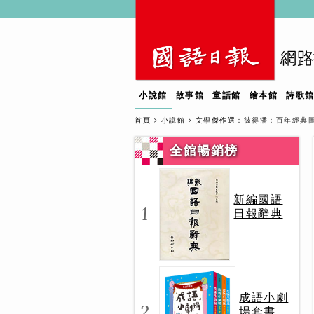
小說館
故事館
童話館
繪本館
詩歌
首頁
小說館
文學傑作選
：彼得潘：百年經典
全館暢銷榜
新編國語
1
日報辭典
成語小劇
2
場套書