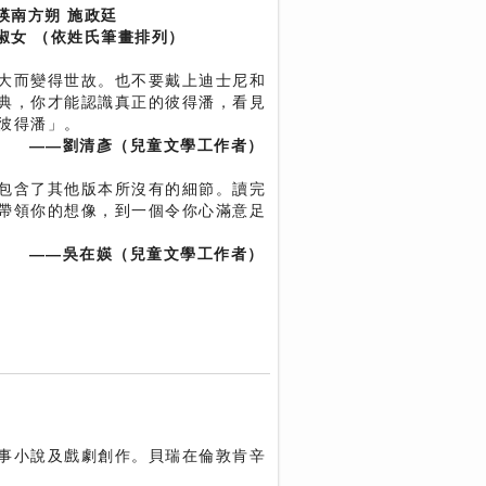
玫瑛南方朔 施政廷
嚴淑女 （依姓氏筆畫排列）
大而變得世故。也不要戴上迪士尼和
典，你才能認識真正的彼得潘，看見
彼得潘」。
——劉清彥（兒童文學工作者）
包含了其他版本所沒有的細節。讀完
帶領你的想像，到一個令你心滿意足
——吳在媖（兒童文學工作者）
事小說及戲劇創作。貝瑞在倫敦肯辛