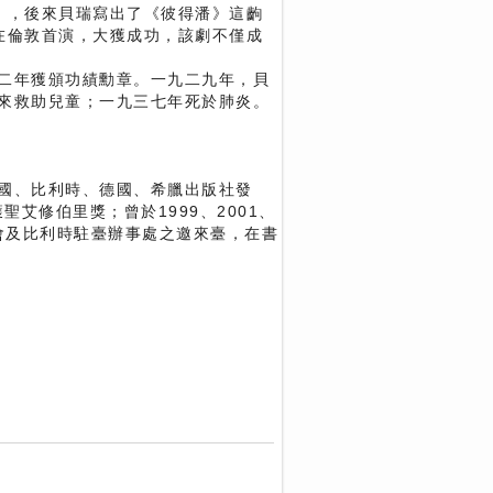
》，後來貝瑞寫出了《彼得潘》這齣
在倫敦首演，大獲成功，該劇不僅成
二年獲頒功績勳章。一九二九年，貝
來救助兒童；一九三七年死於肺炎。
國、比利時、德國、希臘出版社發
艾修伯里獎；曾於1999、2001、
金會及比利時駐臺辦事處之邀來臺，在書