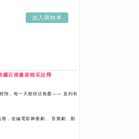
放入購物車
國際矚目插畫家精采詮釋
翱翔，每一天都快活無憂—— 直到有
萬冊，改編電影舞臺劇、 音樂劇、動