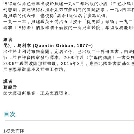
彼得這個角色最早出現於貝瑞一九○二年出版的小說《白色小鳥
幻想劇，敘述彼得和溫蒂姐弟在夢幻島的冒險故事，一九○四年
為貝瑞的代表作，也使得｢溫蒂｣這個名字廣為流傳。
一九一三年，貝瑞獲英王喬治五世授予「從男爵」頭銜；一九二
瑞將《彼得潘》的版權贈予倫敦的一所兒童醫院，希望版稅能用
繪者
昆汀．葛利本 (Quentin Gréban, 1977~)
出生於比利時布魯塞爾，定居至今。已出版二十餘冊童書，由法
行，並在許多國家發行譯本。2000年以《字母的傳說》一書榮獲聖
2008年獲選波隆那插畫展。2015年2月，應臺北國際書展基
展會場舉辦講座及插畫工作坊。
譯者
葛窈君
師大譯研所畢業，現為專職譯者。
目次
1從天而降