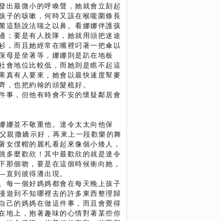
發出最微小的呼喚聲，她就會立刻起
孩子的咳嗽，何時又該在喉嚨圍條長
菌這類說法嗤之以鼻。看娜娜伴護孩
邊；要是有人脫隊，她就用頭把迷途
衫，而且她經常在嘴裡叼著一把傘以
保母是坐著等，娜娜則是趴在地板
社會地位比較低，而她則是瞧不起這
果真有人要來，她會以最快速度幫麥
齊，也把約翰的頭髮梳好。
件事，但他有時會不安的懷疑鄰居會
娜娜並不敬重他。達令太太向他保
向父親撒嬌示好，再來上一段歡樂的舞
著女僕帽的麗札看起來像個小矮人，
跳多麼歡欣！其中最歡欣的就是達令
下那個吻，要是在這個時候衝向她，
—直到彼得潘出現。
。每一個好媽媽都會在每天晚上孩子
漫遊到不知哪裡去的許多東西整理歸
自己的媽媽在做這件事，而且會覺得
在地上，抱著趣味的心情對著某些你