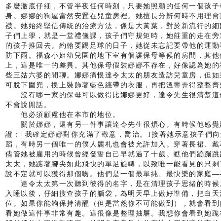
多麼澈底仔細，不管半夜任何時刻，只要她照顧的任何一個孩子
身。娜娜的狗屋當然安置在兒童房裡。她擅長分辨何時不用理會
襪。她始終堅信傳統的治療方法，像是大黃葉，對於新流行的細
子們上學，就是一堂禮儀課，孩子們守規矩時，她莊重的走在旁
的孩子推回去。約翰要踢足球的日子，她從未忘記要帶他的運動
防下雨。福森小姐幼兒園的地下室有個讓保母等候的房間，其他
上，這是唯一的差異。其他保母假裝娜娜不存在，好像認為她的
些三姑六婆的閒聊。娜娜痛恨達令太太的朋友造訪兒童房，但如
可脫下圍兜，換上裝飾著藍色繐帶的衣服，再把溫蒂弄得整整齊
沒有哪一家的保母可以做得比娜娜更好，達令先生很清楚這
不會說閒話。
他必須顧慮他在本市的地位。
關於娜娜，還有另一件事讓達令先生很煩心。有時候他感覺
證：｢我確定娜娜對你充滿了敬意，喬治。｣接著她示意孩子們
蹈，有時另一個唯一的僕人麗札也會被允許加入。穿著長裙、戴
儘管她被雇用的時候曾經發誓自己早就過了十歲。瞧他們蹦蹦跳
太太，她踮著腳尖如此飛快的單足旋轉，以致唯一能看見的只剩
說不定就可以獲得那個吻。他們是一個最單純、最快樂的家庭—
達令太太第一次聽到彼得的名字，是在清理孩子思緒的時候
入睡以後，仔細搜查孩子的腦袋，為明天早上做好準備，把白天
位。如果你能夠保持清醒（但是當然你不可能做到），就會看到
看她做這件事非常有趣。這很像是整理抽屜。我想你會看到她跪