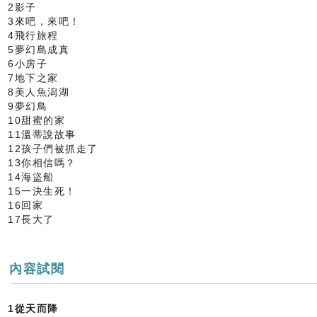
2影子
3來吧，來吧！
4飛行旅程
5夢幻島成真
6小房子
7地下之家
8美人魚潟湖
9夢幻鳥
10甜蜜的家
11溫蒂說故事
12孩子們被抓走了
13你相信嗎？
14海盜船
15一決生死！
16回家
17長大了
內容試閱
1從天而降