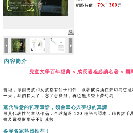
79
300
網路特價：
折
元
內容簡介
兒童文學百年經典 × 成長過程必讀名著 × 
曾經，每個男孩和女孩都有仙子相伴，跟著彼得潘在夢幻島恣意
一天，我們長大了，忘了怎麼飛，再也無法登上夢幻島……
蘊含詩意的哲理童話，領會童心與夢想的真諦
最具代表性的童話作品，全球超過 120 種語言譯本，銷售數千
畫及電視影集等不計其數
各界名家熱烈推荐！