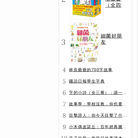
（全四
冊）
細菌好朋
3
友
4
林良爺爺的700字故事
5
國語日報學生字典
6
字的小詩（全三冊）：讀一首詩，交一個字朋友（字字小宇宙+字字看心情+字字有意思）
7
故事學：學校沒教，你也要會的表達力
8
目擊證人：你今天目擊了什麼？
9
小木偶皮諾丘：百年經典圖文全譯版