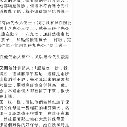
太太的床邊，握著她的手計算開支，
她都願意冒險，但這不符合達令先生
議擾亂了他，就必須從頭開始再算一
有兩先令六便士；我可以省掉在辦公
的十八先令三便士，就是三鎊七先令
是誰在動？──八九七，加點然後進七
，孩子──加點然後進孩子──好啦，完
我們能不能用九鎊九先令七便士過一
在他們兩人當中，又以達令先生說話
又開始計算起來：｢腮腺炎一鎊，我
一鎊五，德國麻疹半基尼，這樣是兩鎊
就這樣滔滔不絕，每次算出來的總數都
六便士，兩種麻疹也合併算為一種。
險，不過兩個人都被留了下來，很快
去上課。
居一模一樣，所以他們當然也請了保
們的保母是一隻端莊的紐芬蘭犬，名
娜一直認為孩子很重要，在達令家和
，然後跟著那些粗心大意的保母回
娜是個難得的好保母。她在洗澡時是