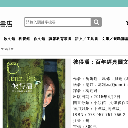
館
散文館
科普館
作文館
讀報教育叢書
語文／工具書
文學／親職講
圖文全譯版
彼得潘：百年經典圖
作者：詹姆斯．馬修．貝瑞 (James
繪者：昆汀．葛利本(Quentin 
譯者：葛窈君
出版日期：2015年4月2日
圖書分類：小說館--文學傑作
適用對象：中年級,高年級,
ISBN：978-957-751-756-2
注音：無
定價：380元