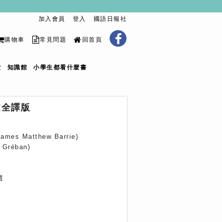
加入會員
登入
國語日報社
購物車
常見問題
回首頁
堂
知識館
小學生都看什麼書
文全譯版
 Matthew Barrie)
Gréban)
選