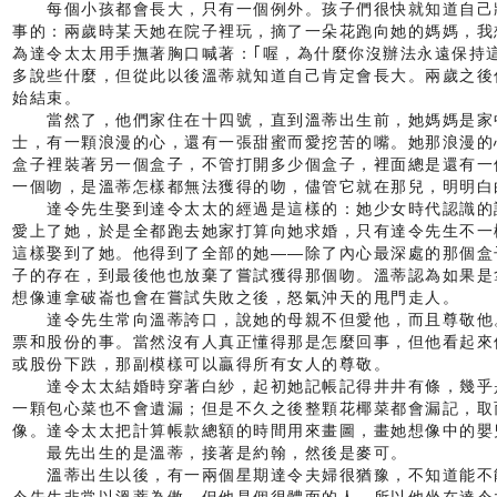
每個小孩都會長大，只有一個例外。孩子們很快就知道自己
事的：兩歲時某天她在院子裡玩，摘了一朵花跑向她的媽媽，我
為達令太太用手撫著胸口喊著：｢喔，為什麼你沒辦法永遠保持
多說些什麼，但從此以後溫蒂就知道自己肯定會長大。兩歲之後
始結束。
當然了，他們家住在十四號，直到溫蒂出生前，她媽媽是家
士，有一顆浪漫的心，還有一張甜蜜而愛挖苦的嘴。她那浪漫的
盒子裡裝著另一個盒子，不管打開多少個盒子，裡面總是還有一
一個吻，是溫蒂怎樣都無法獲得的吻，儘管它就在那兒，明明白
達令先生娶到達令太太的經過是這樣的：她少女時代認識的
愛上了她，於是全都跑去她家打算向她求婚，只有達令先生不一
這樣娶到了她。他得到了全部的她——除了內心最深處的那個盒
子的存在，到最後他也放棄了嘗試獲得那個吻。溫蒂認為如果是
想像連拿破崙也會在嘗試失敗之後，怒氣沖天的甩門走人。
達令先生常向溫蒂誇口，說她的母親不但愛他，而且尊敬他
票和股份的事。當然沒有人真正懂得那是怎麼回事，但他看起來
或股份下跌，那副模樣可以贏得所有女人的尊敬。
達令太太結婚時穿著白紗，起初她記帳記得井井有條，幾乎
一顆包心菜也不會遺漏；但是不久之後整顆花椰菜都會漏記，取
像。達令太太把計算帳款總額的時間用來畫圖，畫她想像中的嬰
最先出生的是溫蒂，接著是約翰，然後是麥可。
溫蒂出生以後，有一兩個星期達令夫婦很猶豫，不知道能不