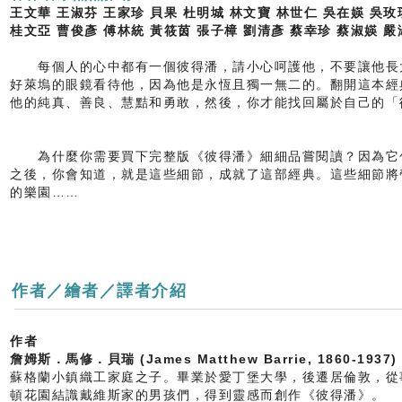
王文華 王淑芬 王家珍 貝果 杜明城 林文寶 林世仁 吳在媖 吳
桂文亞 曹俊彥 傅林統 黃筱茵 張子樟 劉清彥 蔡幸珍 蔡淑媖 
每個人的心中都有一個彼得潘，請小心呵護他，不要讓他長
好萊塢的眼鏡看待他，因為他是永恆且獨一無二的。翻開這本經
他的純真、善良、慧黠和勇敢，然後，你才能找回屬於自己的「
為什麼你需要買下完整版《彼得潘》細細品嘗閱讀？因為它
之後，你會知道，就是這些細節，成就了這部經典。這些細節將
的樂園……
作者／繪者／譯者介紹
作者
詹姆斯．馬修．貝瑞 (James Matthew Barrie, 1860-1937)
蘇格蘭小鎮織工家庭之子。畢業於愛丁堡大學，後遷居倫敦，從
頓花園結識戴維斯家的男孩們，得到靈感而創作《彼得潘》。