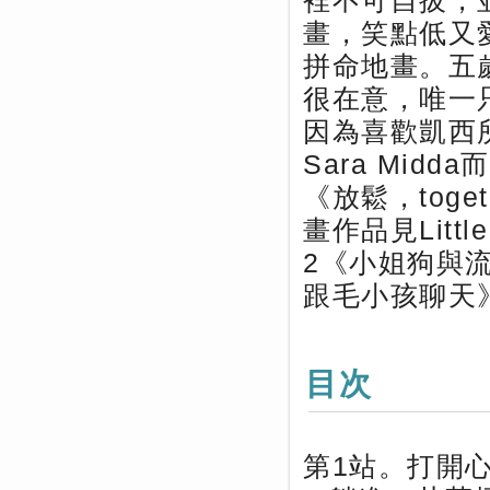
裡不可自拔，
畫，笑點低又
拼命地畫。五
很在意，唯一
因為喜歡凱西
Sara Mi
《放鬆，tog
畫作品見Little
2《小姐狗與
跟毛小孩聊天
目次
第1站。打開