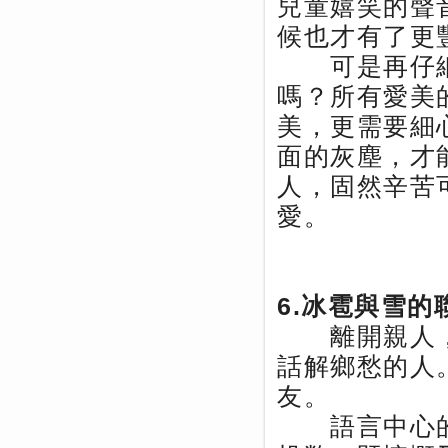
兒童嬉笑的聲
候也才有了更
可是再仔細
嗎？所有愛美
美，更需要細
面的灰塵，才
人，固然辛苦
愛。
6.冰雹與雪的
離開親人，
話解鄉愁的人
友。
語言中心的