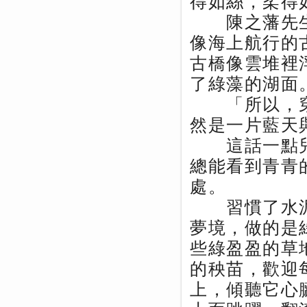
得如絲，柔得
陳之藩先生
像海上航行的
古橋像雲堆裡
了綠藻的湖面
「所以，穿
然是一片藍天
這話一點兒
總能看到青青
處。
習慣了水泥
夢境，做的是
些綠盈盈的草
的秧苗，歡迎
上，傾聽它心