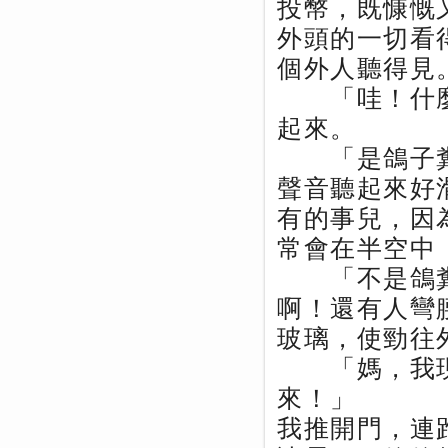
投幣，既慷慨
外頭的一切看
個外人聽得見
「哇！什麼
起來。
「是鴿子糞
聲音聽起來好
有的事兒，因
常會在半空中
「不是鴿糞
啊！還有人彎
玻璃，使勁往
「媽，我現
來！」
我推開門，連