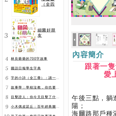
（全四
冊）
細菌好朋
3
友
內容簡介
4
林良爺爺的700字故事
跟著一隻
5
國語日報學生字典
愛
6
字的小詩（全三冊）：讀一首詩，交一個字朋友（字字小宇宙+字字看心情+字字有意思）
7
故事學：學校沒教，你也要會的表達力
8
午後三點，躺
目擊證人：你今天目擊了什麼？
陽；
9
小木偶皮諾丘：百年經典圖文全譯版
海爾路那戶種