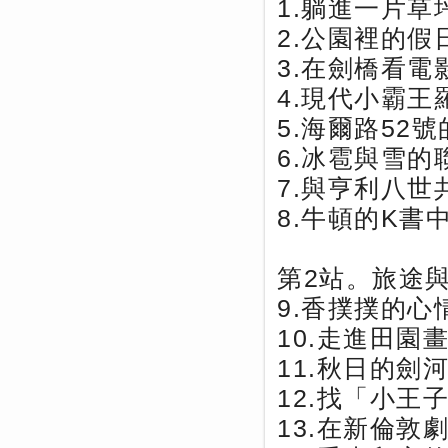
1.躺進一片草
2.公園裡的假
3.在劍橋看電
4.現代小霸王
5.海爾路52
6.冰雹與雪的
7.與亨利八世
8.牛頓的K書
第2站。旅途
9.香撲撲的心
10.走進田園
11.秋日的劍
12.找「小王
13.在新倫敦