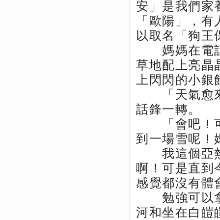
安」是我們家
「歐陽」，有
以取名「狗王
媽媽在電話
草地配上亮晶
上閃閃的小銀
「天氣愈來
話鋒一轉。
「會吧！可
到一場雪呢！
我這個亞熱
啊！可是直到
感覺都沒有體
勉強可以拿
河和坐在白皚