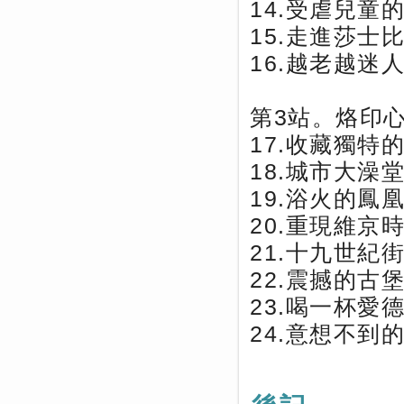
14.受虐兒童
15.走進莎士
16.越老越迷
第3站。烙印
17.收藏獨特
18.城市大澡
19.浴火的鳳
20.重現維京
21.十九世紀
22.震撼的古
23.喝一杯愛
24.意想不到