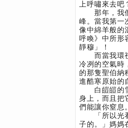
上呼嘯來去吧
那年，我們
峰。當我第一
像中綿羊般的
呼喚》中所形
靜穆」！
而當我環視
冷冽的空氣時
的那隻聖伯納
進酷寒原始的
白皚皚的雪
身上，而且把
們能讓你窒息
「所以光看
子的。」媽媽