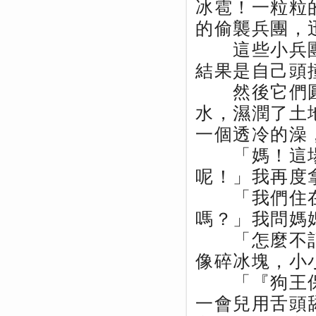
冰雹！一粒粒
的偷襲兵團，
這些小兵團
結果是自己頭
然後它們圓
水，濕潤了土
一個透冷的澡
「媽！這場
呢！」我再度
「我們住在
嗎？」我問媽
「怎麼不記
像碎冰塊，小
「『狗王保
一會兒用舌頭