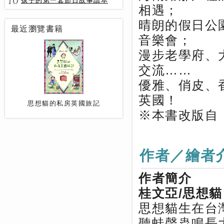
10
孩子的第一套節日故事讀本
相遇；
晴朗的假日公
最近瀏覽書籍
音樂會；
漫步老學府、
交流……
優雅、俏皮、
英國！
思想貓的私房英國旅記
※本書改版自
作者／繪者
作者簡介
桂文亞/思想貓 htt
思想貓生在台
聽蛙聲蟲鳴長