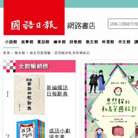
小說館
故事館
童話館
繪本館
詩歌館
散文館
科普館
作文館
首頁
散文館
桂文亞思想貓
：思想貓的私房英國旅記
全館暢銷榜
新編國語
1
日報辭典
成語小劇
2
場套書