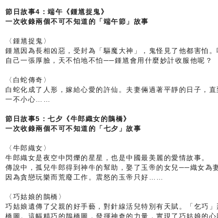
節日故事4：端午《鍾馗捉鬼》
一次收錄兩個不可不知道的「端午節」故事
〈鍾馗捉鬼〉
鍾馗因為長相凶惡，受封為「驅魔大神」，鬼怪見了他都害怕。
自己一張厚臉，天不怕地不怕──鍾馗會用什麼妙計收服他呢？
〈白蛇傳奇〉
白蛇化成了人形，嫁給心愛的許仙。夫妻倆過著平靜的日子，直
一不小心……
節日故事5：七夕《牛郎織女的鵲橋》
一次收錄兩個不可不知道的「七夕」故事
〈牛郎織女〉
牛郎織女是夜空中閃爍的星星，也是中國最美麗的愛情故事。
傳說中，孤兒牛郎得到神牛的幫助，娶了玉帝的女兒──織女為
因為貪戀玩樂而荒廢工作。震怒的玉帝只好……
〈巧姑娘的鵲橋〉
巧姑娘遺傳了父親的好手藝，對針線活兒特別有天賦。「乞巧」
橋圖。這幅精巧的鵲橋圖，發揮神奇的力量，實現了巧姑娘的心