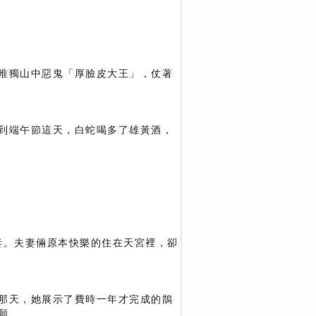
唯獨山中惡鬼「厚臉皮大王」，仗著
到端午節這天，白蛇喝多了雄黃酒，
妻。夫妻倆原本快樂的住在天宮裡，卻
那天，她展示了費時一年才完成的鵲
願……