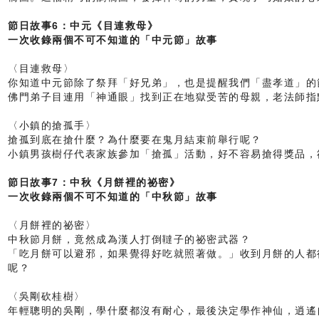
節日故事6：中元《目連救母》
一次收錄兩個不可不知道的「中元節」故事
〈目連救母〉
你知道中元節除了祭拜「好兄弟」，也是提醒我們「盡孝道」的
佛門弟子目連用「神通眼」找到正在地獄受苦的母親，老法師指
〈小鎮的搶孤手〉
搶孤到底在搶什麼？為什麼要在鬼月結束前舉行呢？
小鎮男孩樹仔代表家族參加「搶孤」活動，好不容易搶得獎品，
節日故事7：中秋《月餅裡的祕密》
一次收錄兩個不可不知道的「中秋節」故事
〈月餅裡的祕密〉
中秋節月餅，竟然成為漢人打倒韃子的祕密武器？
「吃月餅可以避邪，如果覺得好吃就照著做。」收到月餅的人都
呢？
〈吳剛砍桂樹〉
年輕聰明的吳剛，學什麼都沒有耐心，最後決定學作神仙，逍遙