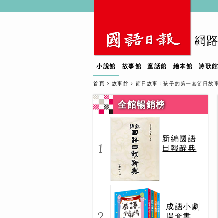
小說館
故事館
童話館
繪本館
詩歌
首頁
故事館
節日故事
：孩子的第一套節日故
全館暢銷榜
新編國語
1
日報辭典
成語小劇
2
場套書