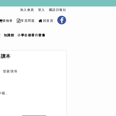
加入會員
登入
國語日報社
購物車
常見問題
回首頁
堂
知識館
小學生都看什麼書
事讀本
、管家琪等
年級,