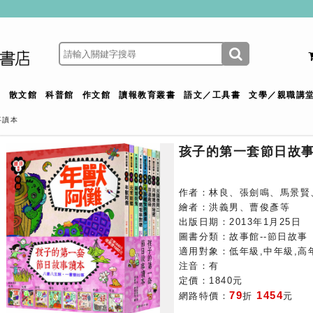
館
散文館
科普館
作文館
讀報教育叢書
語文／工具書
文學／親職講
事讀本
孩子的第一套節日故
作者：林良、張劍鳴、馬景賢
繪者：洪義男、曹俊彥等
出版日期：2013年1月25日
圖書分類：故事館--節日故事
適用對象：低年級,中年級,高
注音：有
定價：1840元
79
1454
網路特價：
折
元