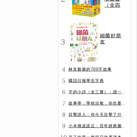
（全四
冊）
細菌好朋
3
友
4
林良爺爺的700字故事
5
國語日報學生字典
6
字的小詩（全三冊）：讀一首詩，交一個字朋友（字字小宇宙+字字看心情+字字有意思）
7
故事學：學校沒教，你也要會的表達力
8
目擊證人：你今天目擊了什麼？
9
小木偶皮諾丘：百年經典圖文全譯版