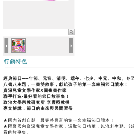
行銷特色
經典節日──年節、元宵、清明、端午、七夕、中元、中秋、冬
八書八主題，一書雙故事，獻給孩子的第一套幸福節日讀本！
資深兒童文學作家X圖畫書作家
聯手打造‧最好看的節日故事集！
政治大學宗教研究所 李豐楙教授
專文解說．節日的由來與民間習俗
★國內首創自製，最完整豐富的第一套幸福節日讀本！
★匯聚國內資深兒童文學作家，汲取節日精華，以流利生動、淺
看的故事集。