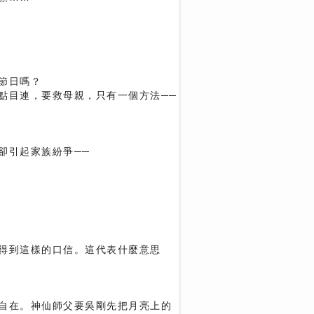
節日嗎？
點目連，要救母親，只有一個方法──
卻引起家族紛爭──
得到這樣的口信。這代表什麼意思
自在。神仙師父要吳剛先把月亮上的