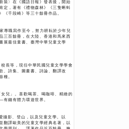
新裝〉在《國語日報》發表後，開始
肯定，著有《禮物森林》《三隻蝌蚪
》《千段崎》等三十餘冊作品。
在家專職寫作至今，努力耕耘於少年兒
品三百餘冊，在大陸、香港和馬來西
書展最佳童書、臺灣中華兒童文學
、校長等，現任中華民國兒童文學學會
歌、詩集、圖畫書、詩論、翻譯改
餘種。
「女兒」。喜歡喝茶、喝咖啡、精緻的
—有錢有體力環遊世界。
熱愛攝影、登山，以及兒童文學。以
並翻譯歐美的兒童文學經典名著，以
文學周刊」。譯著作品近百餘冊，膾