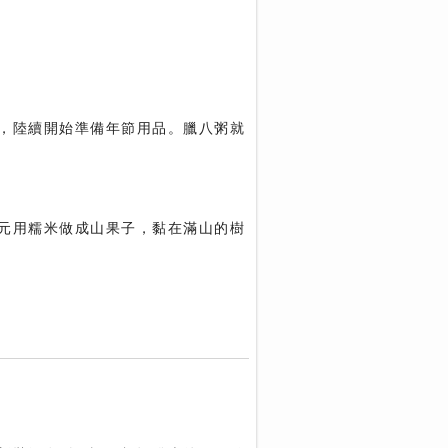
，陸續開始準備年節用品。臘八粥就
元用糯米做成山果子，黏在滿山的樹