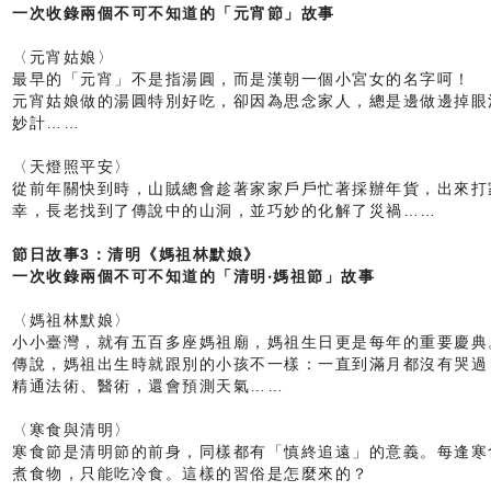
一次收錄兩個不可不知道的「元宵節」故事
〈元宵姑娘〉
最早的「元宵」不是指湯圓，而是漢朝一個小宮女的名字呵！
元宵姑娘做的湯圓特別好吃，卻因為思念家人，總是邊做邊掉眼
妙計……
〈天燈照平安〉
從前年關快到時，山賊總會趁著家家戶戶忙著採辦年貨，出來打
幸，長老找到了傳說中的山洞，並巧妙的化解了災禍……
節日故事3：清明《媽祖林默娘》
一次收錄兩個不可不知道的「清明‧媽祖節」故事
〈媽祖林默娘〉
小小臺灣，就有五百多座媽祖廟，媽祖生日更是每年的重要慶典
傳說，媽祖出生時就跟別的小孩不一樣：一直到滿月都沒有哭過
精通法術、醫術，還會預測天氣……
〈寒食與清明〉
寒食節是清明節的前身，同樣都有「慎終追遠」的意義。每逢寒
煮食物，只能吃冷食。這樣的習俗是怎麼來的？