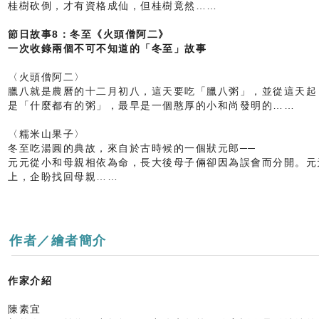
桂樹砍倒，才有資格成仙，但桂樹竟然……
節日故事8：冬至《火頭僧阿二》
一次收錄兩個不可不知道的「冬至」故事
〈火頭僧阿二〉
臘八就是農曆的十二月初八，這天要吃「臘八粥」，並從這天起
是「什麼都有的粥」，最早是一個憨厚的小和尚發明的……
〈糯米山果子〉
冬至吃湯圓的典故，來自於古時候的一個狀元郎──
元元從小和母親相依為命，長大後母子倆卻因為誤會而分開。元
上，企盼找回母親……
作者／繪者簡介
作家介紹
陳素宜