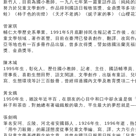
新竹人，目前為國小教師。一九八七年第一篇童話作品〈純純的
努力於兒童文學創作。作品得到國語日報牧笛獎、金鼎獎等多項
蛙》《柿子色的街燈》《天才不老媽》《妮子家的事》《山櫻花
管家琪
輔仁大學歷史系畢業。1991年5月底辭掉民生報記者工作後，
童文學領域，著作甚豐。目前在臺灣已發表創作、翻譯、改寫作
亞等地也有一百多冊作品出版。曾多次得獎，譬如德國法蘭克福
獎、金鼎獎等。
陳木城
1995年生，彰化人。歷任國小教師、記者、主任、國語輔導員
理事長。喜歡生態田野、語文閱讀、文學創作，出版有童話、兒
寫、生態環境等計三百餘冊，曾經得過國內文學及教育獎項二十
黃女娥
1950年生，雖說年近半百，在朋友的心目中和口中卻永遠是個
杯子和茶壺，對她總有著磁鐵般的吸力。平生最大的夢想就是—
張劍鳴
筆名安珂、丘陵。河北省安國縣人，1926年生、1996年逝，
「用牛刀殺雞」的嚴謹態度從事兒童文學編、寫、譯。大力引介
及兒童文學基礎觀念的文章，並曾在國語日報周日版主編「兒童