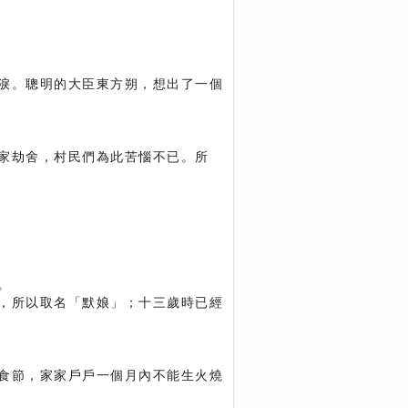
淚。聰明的大臣東方朔，想出了一個
家劫舍，村民們為此苦惱不已。所
。
，所以取名「默娘」；十三歲時已經
食節，家家戶戶一個月內不能生火燒