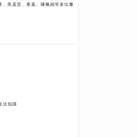
秋香、吳孟芸、童嘉、陳佩娟等多位畫
生活知識