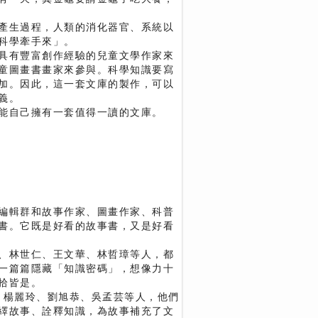
產生過程，人類的消化器官、系統以
科學牽手來」。
具有豐富創作經驗的兒童文學作家來
童圖畫書畫家來參與。科學知識要寫
加。因此，這一套文庫的製作，可以
義。
能自己擁有一套值得一讀的文庫。
編輯群和故事作家、圖畫作家、科普
書。它既是好看的故事書，又是好看
、林世仁、王文華、林哲璋等人，都
一篇篇隱藏「知識密碼」，想像力十
拾皆是。
蛋、楊麗玲、劉旭恭、吳孟芸等人，他們
繹故事、詮釋知識，為故事補充了文