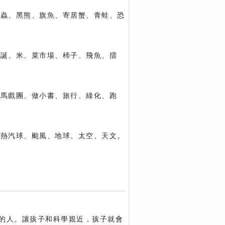
火蟲、黑熊、旗魚、寄居蟹、青蛙、恐
耶誕、米、菜市場、杮子、飛魚、擂
、馬戲團、做小書、旅行、綠化、跑
、熱汽球、颱風、地球、太空、天文。
的人。讓孩子和科學親近，孩子就會