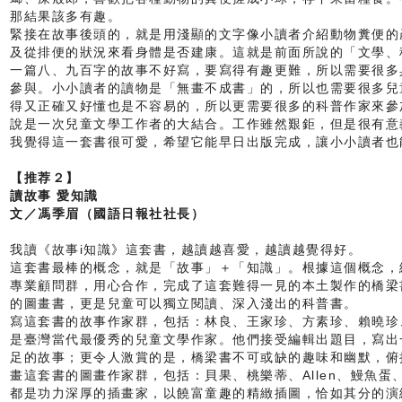
那結果該多有趣。
緊接在故事後頭的，就是用淺顯的文字像小讀者介紹動物糞便的
及從排便的狀況來看身體是否建康。這就是前面所說的「文學、
一篇八、九百字的故事不好寫，要寫得有趣更難，所以需要很多
參與。小小讀者的讀物是「無畫不成書」的，所以也需要很多兒
得又正確又好懂也是不容易的，所以更需要很多的科普作家來參
說是一次兒童文學工作者的大結合。工作雖然艱鉅，但是很有意
我覺得這一套書很可愛，希望它能早日出版完成，讓小小讀者也
【推荐２】
讀故事 愛知識
文／馮季眉（國語日報社社長）
我讀《故事i知識》這套書，越讀越喜愛，越讀越覺得好。
這套書最棒的概念，就是「故事」＋「知識」。根據這個概念，
專業顧問群，用心合作，完成了這套難得一見的本土製作的橋梁
的圖畫書，更是兒童可以獨立閱讀、深入淺出的科普書。
寫這套書的故事作家群，包括：林良、王家珍、方素珍、賴曉珍
是臺灣當代最優秀的兒童文學作家。他們接受編輯出題目，寫出
足的故事；更令人激賞的是，橋梁書不可或缺的趣味和幽默，俯
畫這套書的圖畫作家群，包括：貝果、桃樂蒂、Allen、鰻魚
都是功力深厚的插畫家，以饒富童趣的精緻插圖，恰如其分的演