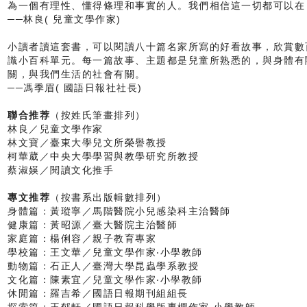
為一個有理性、懂得條理和事實的人。我們相信這一切都可以在
──林良( 兒童文學作家)
小讀者讀這套書，可以閱讀八十篇名家所寫的好看故事，欣賞數
識小百科單元。每一篇故事、主題都是兒童所熟悉的，與身體有
關，與我們生活的社會有關。
──馮季眉( 國語日報社社長)
聯合推荐
（按姓氏筆畫排列）
林良／兒童文學作家
林文寶／臺東大學兒文所榮譽教授
柯華葳／中央大學學習與教學研究所教授
蔡淑媖／閱讀文化推手
專文推荐
（按書系出版輯數排列）
身體篇：黃瑽寧／馬階醫院小兒感染科主治醫師
健康篇：黃昭源／臺大醫院主治醫師
家庭篇：楊俐容／親子教育專家
學校篇：王文華／兒童文學作家‧小學教師
動物篇：石正人／臺灣大學昆蟲學系教授
文化篇：陳素宜／兒童文學作家‧小學教師
休閒篇：羅吉希／國語日報期刊組組長