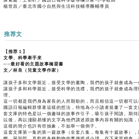
探索篇：王郁軒／國語日報科學版專欄作家‧小學教師
楊世昌／臺北市國小自然與生活科技輔導團輔導員
推荐文
【推荐１】
文學、科學牽手來
──最好看的主題故事橋梁書
文／林良（兒童文學作家）
讓孩子多和文學親近，接受文學的薰陶，我們的孩子就會成為一
讓孩子多和科學親近，接受科學的洗禮，我們的孩子就會成為理
理。
這一切都是我們身為家長的人所期盼的，而且相信這一切都可以
國語日報編輯群懷著這樣的想法，特地為小小讀者規畫了一套文
套文庫的特色是以一個趣味的故事作引子，吸引孩子閱讀。期待
以後，再以淺顯易懂的文字為他們講述跟故事內容有關的知識，
這樣的簡介也許有些抽象，不如舉一個例子。
這套文庫第一集的第一篇故事（全套八集，每集有十篇故事），
螂、屎殼郎，喜歡把各種動物的糞便搓成小球，存下來當糧食。