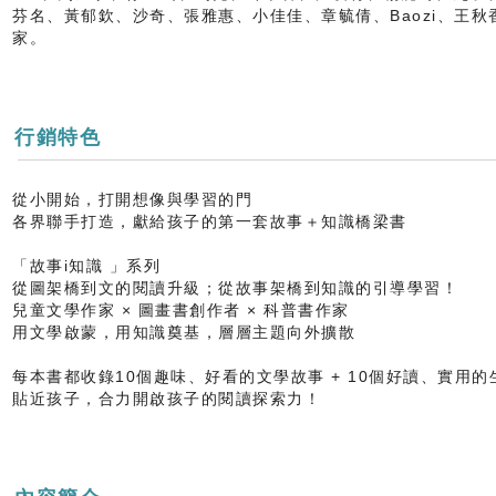
芬名、黃郁欽、沙奇、張雅惠、小佳佳、章毓倩、Baozi、王
家。
行銷特色
從小開始，打開想像與學習的門
各界聯手打造，獻給孩子的第一套故事＋知識橋梁書
「故事i知識 」系列
從圖架橋到文的閱讀升級；從故事架橋到知識的引導學習！
兒童文學作家 × 圖畫書創作者 × 科普書作家
用文學啟蒙，用知識奠基，層層主題向外擴散
每本書都收錄10個趣味、好看的文學故事 + 10個好讀、實用的
貼近孩子，合力開啟孩子的閱讀探索力！