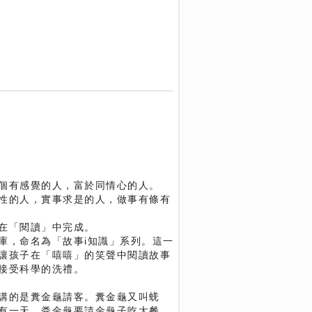
個有感覺的人，富於同情心的人。
性的人，實事求是的人，做事有條有
在「閱讀」中完成。
庫，命名為「故事i知識」系列。這一
讓孩子在「嘻嘻」的笑聲中閱讀故事
接受科學的洗禮。
講的是糞金龜請客。糞金龜又叫蜣
有一天，粪金龜要請金龜子吃大餐，