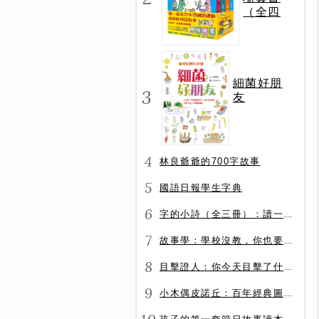
（全四
冊）
細菌好朋
3
友
4
林良爺爺的700字故事
5
國語日報學生字典
6
字的小詩（全三冊）：讀一首詩，交一個字朋友（字字小宇宙+字字看心情+字字有意思）
7
故事學：學校沒教，你也要會的表達力
8
目擊證人：你今天目擊了什麼？
9
小木偶皮諾丘：百年經典圖文全譯版