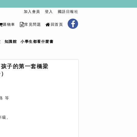
加入會員
登入
國語日報社
購物車
常見問題
回首頁
堂
知識館
小學生都看什麼書
：孩子的第一套橋梁
冊）
路 等
年級,