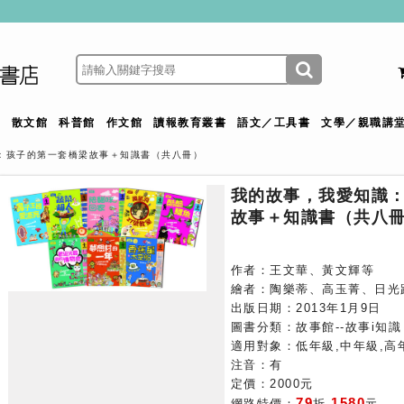
館
散文館
科普館
作文館
讀報教育叢書
語文／工具書
文學／親職講
：孩子的第一套橋梁故事＋知識書（共八冊）
我的故事，我愛知識
故事＋知識書（共八
作者：王文華、黃文輝等
繪者：陶樂蒂、高玉菁、日光
出版日期：2013年1月9日
圖書分類：故事館--故事i知識
適用對象：低年級,中年級,高
注音：有
定價：2000元
79
1580
網路特價：
折
元