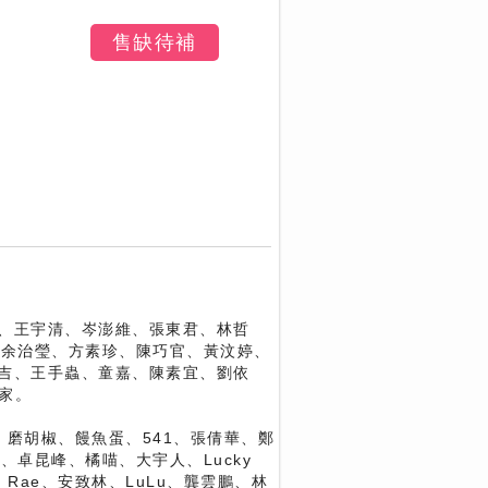
售缺待補
、王宇清、岑澎維、張東君、林哲
華、余治瑩、方素珍、陳巧官、黃汶婷、
吉、王手蟲、童嘉、陳素宜、劉依
家。
葉子、磨胡椒、饅魚蛋、541、張倩華、鄭
生、卓昆峰、橘喵、大宇人、Lucky
Rae、安致林、LuLu、龔雲鵬、林