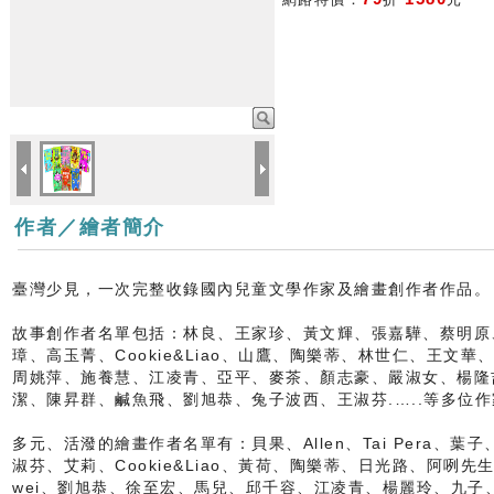
作者／繪者簡介
臺灣少見，一次完整收錄國內兒童文學作家及繪畫創作者作品。
故事創作者名單包括：林良、王家珍、黃文輝、張嘉驊、蔡明原
璋、高玉菁、Cookie&Liao、山鷹、陶樂蒂、林世仁、王文
周姚萍、施養慧、江凌青、亞平、麥茶、顏志豪、嚴淑女、楊隆
潔、陳昇群、鹹魚飛、劉旭恭、兔子波西、王淑芬.…..等多位作
多元、活潑的繪畫作者名單有：貝果、Allen、Tai Pera、
淑芬、艾莉、Cookie&Liao、黃荷、陶樂蒂、日光路、阿咧先
wei、劉旭恭、徐至宏、馬兒、邱千容、江凌青、楊麗玲、九子、