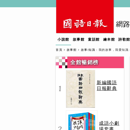
小說館
故事館
童話館
繪本館
詩歌
首頁
故事館
故事i知識
：我的故事，我愛知識
全館暢銷榜
新編國語
1
日報辭典
成語小劇
2
場套書