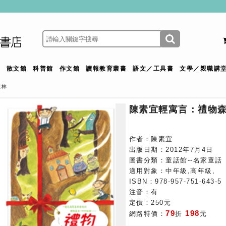
館
散文館
科普館
作文館
讀報教育叢書
語文／工具書
文學／親職講
森林
陳素宜輕寓言：禮物
作者：陳素宜
出版日期：2012年7月4日
圖書分類：童話館--名家童話
適用對象：中年級,高年級,
ISBN：978-957-751-643-5
注音：有
定價：250元
79
198
網路特價：
折
元