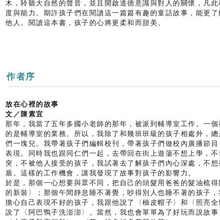
木，聆聽大自然的聲音，並且開啟道德意識與對人的關懷，凡此
度與能力。期許孩子們在閱讀這一篇篇有趣的童話故事，能更了
他人。閱讀這本書，孩子的心將更柔和而甜美。
作者序
放在心裡的故事
文／陳素宜
那年，我當了五年多國小老師的那年，被派到輔導室工作。一個
的是輔導室的業務。所以，我除了和幾班班級的孩子相處外，總
們一塊兒。我帶著孩子們編輯校刊，帶著孩子們做校內廣播節目
表現。同時我也跟同仁們一起，去帶回在街上遊蕩不想上學，不
突，不被他人接受的孩子，我試著去了解孩子們內心深處，不想
盾。這樣的工作機會，讓我發現了故事對孩子的影響力。
於是，那個一心想要與眾不同，把自己的頭髮用爸爸的髮油梳得
的新裝〉；那個午間靜息睡不著覺，吵得別人也睡不著的孩子，
擔心自己表現不好的孩子，我跟他說了〈柚皮帽子〉和〈照亮全
說了〈阿巴鴨子洗澎澎〉。當然，我也會單單為了好玩而說故事