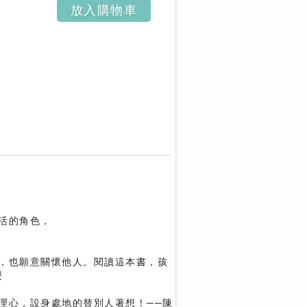
放入購物車
活的角色，
，也願意關懷他人。閱讀這本書，孩
授
理心，設身處地的替別人著想！──陳