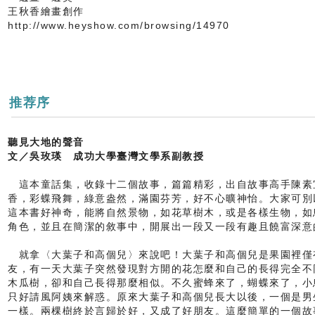
王秋香繪畫創作
http://www.heyshow.com/browsing/14970
推荐序
聽見大地的聲音
文／吳玫瑛 成功大學臺灣文學系副教授
這本童話集，收錄十二個故事，篇篇精彩，出自故事高手陳素
香，彩蝶飛舞，綠意盎然，滿園芬芳，好不心曠神怡。大家可別
這本書好神奇，能將自然景物，如花草樹木，或是各樣生物，如
角色，並且在簡潔的敘事中，開展出一段又一段有趣且饒富深意
就拿〈大葉子和高個兒〉來說吧！大葉子和高個兒是果園裡僅
友，有一天大葉子突然發現對方開的花怎麼和自己的長得完全不
木瓜樹，卻和自己長得那麼相似。不久蜜蜂來了，蝴蝶來了，小
只好請風阿姨來解惑。原來大葉子和高個兒長大以後，一個是男
一樣。兩棵樹終於言歸於好，又成了好朋友。這麼簡單的一個故