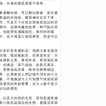
識，作者的構思著實不簡單。
啄著麵包屑，早已難以體會「鳥兒愛
青蟲的好滋味，爺孫倆決定住下來，
市，可是又十分想念那個曾造訪的芭
傑作。這個有趣的故事，輕巧點出回
，也能營造滿園綠意。都市的田園
中，也不僅是口號或夢想，而是可以
好多好多美麗的花〉強調大家各盡本
回憶，既鼓勵創意，也再度肯定「天
味標新立異，重視外表，希望藉此突
〉彷彿是「弄巧成拙」的新式寓言。
，更要放低音量，唯有在輕聲細語
界〉以逐漸從人們記憶中消失的小火
趣，不無諷諭大人只知墨守成規或因
跳發現的奇妙聲響，在大人眼中是大
好玩的聲音。
，以及大自然的生息，恐怕是越來越
教小朋友認識自然生態，愛護花草樹