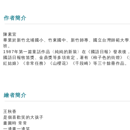
作者簡介
陳素宜
畢業於新竹北埔國小、竹東國中、新竹師專、國立台灣師範大學
班。
1987年第一篇童話作品〈純純的新裝〉在《國語日報》發表後
國語日報牧笛獎、金鼎獎等多項肯定，著有《柿子色的街燈》《
紅姑娘》《非常任務》《山櫻花》《千段崎》等三十餘冊作品。
繪者簡介
王秋香
是個喜歡笑的大孩子
畫圖時 常常
一邊畫一邊笑