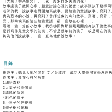
〈大葉子和高個兒〉、〈花，好多好多美麗的花〉……
故事讓孩子敞開心扉，願意討論心裡的祕密；故事讓孩子發揮同
老師的我，說故事進而開始寫故事。從短篇的童話故事，寫到了
實為藍本的小說，再寫到了發揮想像的奇幻故事。寫著，寫著，
品，那時候寫的這些短篇童話，卻一直放在心裡……。
看著一篇一篇的小故事，我彷彿回到那個剛剛開始為孩子說故事
是我寫作兒童文學的初衷，不管是幾年前的孩子，或是現在的孩
夠為他們說故事，一直一直為他們說故事！
目錄
推荐序：聽見大地的聲音 文／吳玫瑛 成功大學臺灣文學系副
作者序：放在心裡的故事
1細語森林
2大葉子和高個兒
3純純的新裝
4彩色的影子
5小三子的芭樂園
6椰子樹和扁柏