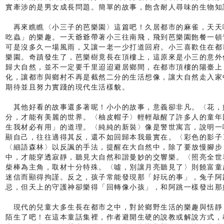
實牽涉的是男女成長問題。簡單的故事，飽含耐人尋味的生物知
再來瞧瞧〈小三子的芭樂園〉這篇吧！久居都市的麻雀，天天
吃蟲」的樂趣。一天爺爺帶著小三往南飛，飛到芭樂園飽餐一頓
可是沒多久一場風雨，又讓一老一少打道回府。小三喜歡住在都
樂園。奇蹟發生了，芭樂樹竟長在頂樓上，這原來是小三的意外
歸大自然，並不一定要千里迢迢避居鄉間，在都市頂樓的陽臺上
化，讓都市與鄉村不再是截然二分的生活想像，讓大自然走入家
期待並且努力實踐的現代生活樣貌。
其他好看的故事還多著呢！小小的故事，意義卻非凡。〈花，
分，才能有美麗的世界。〈柚皮帽子〉輕輕敲醒了許多人的童年
生我材必有用」的道理。〈純純的新裝〉像是警世寓言，說明一
顯自己，往往適得其反，還不如回歸本我最實在。〈彩色的影子
〈細語森林〉以反諷的手法，提醒在大自然中，除了要放慢腳步
中，才能穿透寂靜，聽見大自然和諧曼妙的交響樂。〈照亮全世
柴棒為主角，取材十分特殊。〈噓，別讓月亮聽見了〉則饒富童
迷信而顯得拘謹。反之，孩子常能發現那「好玩的事」，兔子阿
忌，但天上的守護神卻樂得「回轉像小孩」，和阿跳一樣發出那
現代的兒童大多生長在都市之中，對於鄉野生活的樂趣與恬靜
陌生了吧！在這本童話集裡，作者避開生硬的說教或解說方式，