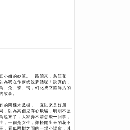
宜小姐的妙筆。一路讀來，鳥語花
以為我在作夢或說夢話呢！說真的，
鳥、兔、蝶、鴨，幻化成立體鮮活的
的故事。
有的兩棵木瓜樹，一直以來是好朋
同，以為高個兒存心欺騙，明明不是
鳥也來了，大家弄不清怎麼一回事，
生，一個是女生，難怪開出來的花不
事，看似兩樹之間的一場小誤會，其