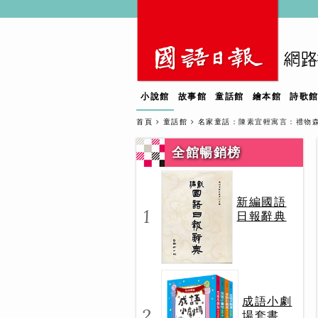
小說館
故事館
童話館
繪本館
詩歌
首頁
童話館
名家童話
：陳素宜輕寓言：禮物
全館暢銷榜
新編國語
1
日報辭典
成語小劇
2
場套書