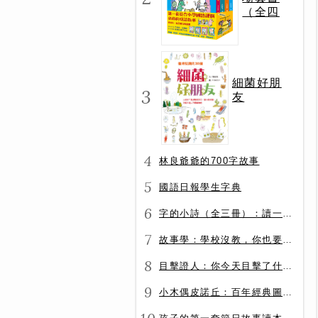
（全四
冊）
細菌好朋
3
友
4
林良爺爺的700字故事
5
國語日報學生字典
6
字的小詩（全三冊）：讀一首詩，交一個字朋友（字字小宇宙+字字看心情+字字有意思）
7
故事學：學校沒教，你也要會的表達力
8
目擊證人：你今天目擊了什麼？
9
小木偶皮諾丘：百年經典圖文全譯版