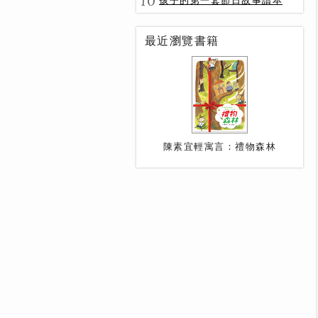
10
孩子的第一套節日故事讀本
最近瀏覽書籍
陳素宜輕寓言：禮物森林