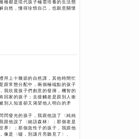
種種都是現代孩子極需培養的生活態
解自然，懂得珍惜自己，也願意關懷
禮拜上十幾節的自然課，其他時間忙
是跟常態分配中，兩個極端點的孩子
，我欣賞孩子們創意的發揮，機智的
肯回家的孩子；去接觸老是跟別人衝
被別人知道卻又渴望他人明白的矛
閃閃發光的孩子，我跟他說了〈純純
我跟他說了〈細語森林〉；那個老是
世界〉；那個急性子的孩子，我跟他
，像是〈噓，別讓月亮聽見了〉、