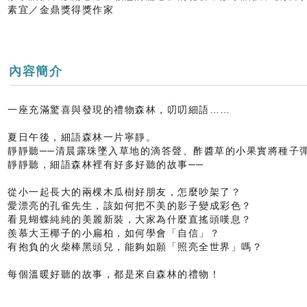
素宜／金鼎獎得獎作家
內容簡介
一座充滿驚喜與發現的禮物森林，叨叨細語……
夏日午後，細語森林一片寧靜。
靜靜聽──清晨露珠墜入草地的滴答聲、酢醬草的小果實將種子
靜靜聽，細語森林裡有好多好聽的故事──
從小一起長大的兩棵木瓜樹好朋友，怎麼吵架了？
愛漂亮的孔雀先生，該如何把不美的影子變成彩色？
看見蝴蝶純純的美麗新裝，大家為什麼直搖頭嘆息？
羨慕大王椰子的小扁柏，如何學會「自信」？
有抱負的火柴棒黑頭兒，能夠如願「照亮全世界」嗎？
每個溫暖好聽的故事，都是來自森林的禮物！