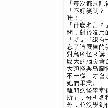
「每次都只記
「不好笑嗎？
哇！」
「什麼名言？
問，對於沒用
「就是『總有
忘了這麼棒的
對鳥腳怪來講
麼大的腦袋會
大頭怪與鳥腳
不一樣，才會
她們畢業。
離開妖怪學堂
所」，分析各
外，並沒學到