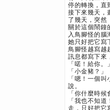
停的轉換，直
接下來幾天，
了幾天，突然
關於這個鬧鐘
入鳥腳怪的腦
她只好把它寫
鳥腳怪越寫越
訊息都寫下來
「喏！給你。
「小金豬？」
「嗯！一個叫
說。
「你什麼時候
「我也不知道
走，只好把它