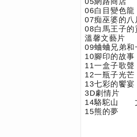
05網路商店 
06白目變色龍
07痴巫婆的八
08白馬王子的
溫馨文藝片
09蛐蛐兄弟
10腳印的故事
11一盒子歌聲
12一瓶子光芒
13七彩的饗宴
3D劇情
14駱駝山 文
15熊的夢 文