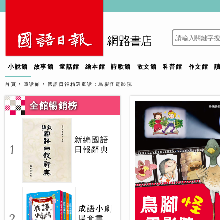
小說館
故事館
童話館
繪本館
詩歌館
散文館
科普館
作文館
首頁
童話館
國語日報精選童話
：鳥腳怪電影院
全館暢銷榜
新編國語
1
日報辭典
成語小劇
2
場套書