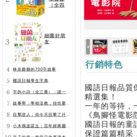
（全四
冊）
細菌好朋
3
友
行銷特色
4
林良爺爺的700字故事
5
國語日報學生字典
國語日報品質
6
字的小詩（全三冊）：讀一首詩，交一個字朋友（字字小宇宙+字字看心情+字字有意思）
精選集！
7
故事學：學校沒教，你也要會的表達力
一年的等待，
8
《鳥腳怪電影
目擊證人：你今天目擊了什麼？
國語日報的童
9
小木偶皮諾丘：百年經典圖文全譯版
保證篇篇精采