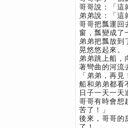
哥哥說：「這
弟弟說：「這
哥哥把瓢運回
窗，瓢變成了
弟弟把瓢放到
晃悠悠起來。
弟弟跳上船，
著彎曲的河流
「弟弟，再見
船和弟弟都看
日子一天一天
哥哥有時會想
苦了！」
後來，哥哥的
了！