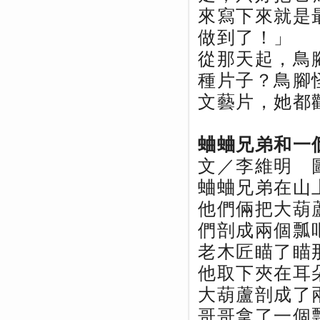
來寫下來就是
做到了！」
從那天起，鳥
種片子？鳥腳
文藝片，她都
蛐蛐兄弟和一
文／李維明 
蛐蛐兄弟在山
他們倆把大葫
們剖成兩個瓢
老木匠瞄了瞄
他取下夾在耳
大葫蘆剖成了
哥哥拿了一個