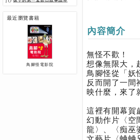
10
孩子的第一套節日故事讀本
最近瀏覽書籍
內容簡介
無怪不歡！
想像無限大，
鳥腳怪電影院
鳥腳怪從「妖
反而開了一間
映什麼，來了
這裡有開幕賀
幻動作片〈空
龍〉、〈痴巫
文藝片〈蛐蛐