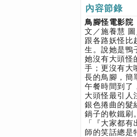
內容節錄
鳥腳怪電影院
文／施養慧 
跟各路妖怪比
生。說她是鴨
她沒有大頭怪
手；更沒有大
長的鳥腳，簡
午餐時間到了
大頭怪最引人
銀色捲曲的髮
鍋子的軟鐵刷
「『大家都有
師的笑話總是