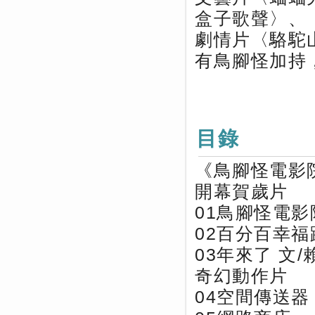
盒子歌聲〉、
劇情片〈駱駝
有鳥腳怪加持
目錄
《鳥腳怪電影
開幕賀歲片
01鳥腳怪電影
02百分百幸福
03年來了 文
奇幻動作片
04空間傳送器