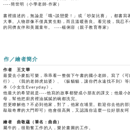
----簡世明（小學老師‧作家）
書裡描述的，無論是「哦~談戀愛！」或「吵架比賽」，都書寫
大事。人物群像不僅真實生動，而且溫暖善良。看完後，我忍不
的同儕友伴和美麗童年。 ----楊俐容（親子教育專家）
作／繪者簡介
作者 王文華
最愛去小麥點可樂，乖乖看一整個下午書的國小老師。寫了《可
行》、《我的老師虎姑婆》、《躲貓貓，讓你們永遠找不到》等
本《小女生Everyday》。
他最大的希望就是----他寫的故事都變成小朋友的課文；他最小的
母，幫他把廚房裡油膩膩的碗都洗完。
想更瞭解他？不必到他家，對了，他家在埔里。歡迎你去他的部落
敲敲奇摩的大門即可）他會很高興，又認識你這麼一位好朋友呵
繪者 曲敬蘊（筆名：曲曲）
屬牛的，很勤奮工作的人，樂於畫圖的工作。