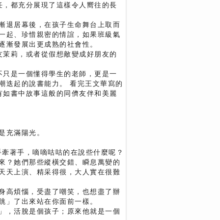
主任，都充分展現了這樣令人嚮往的長
漸退居幕後，在孩子生命舞台上取而
一起、珍惜親密的情誼，如果班級氣
逐漸發展出更成熟的社會性。
密友茉莉，或者從假想敵變成好朋友的
華不只是一個懂得學生的老師，更是一
潮迭起的說書能力。 看完王文華寫的
擁有如書中故事這般的同儕友伴和美麗
是充滿陽光。
手牽著手，嘀嘀咕咕的在說些什麼呢？
來？她們那些縱橫交錯、瞬息萬變的
天天上演、精采得很，大人實在很難
身高煩惱，受盡了嘲笑，也想盡了辦
跳」了出來站在你面前一樣。
」，活脫是個孩子；原來他就是一個