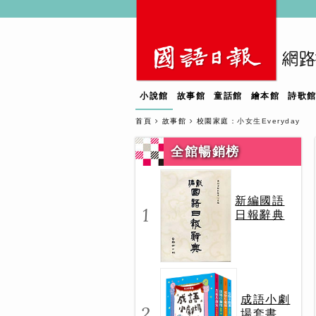
小說館
故事館
童話館
繪本館
詩歌
首頁
故事館
校園家庭
：小女生Everyday
全館暢銷榜
新編國語
1
日報辭典
成語小劇
2
場套書