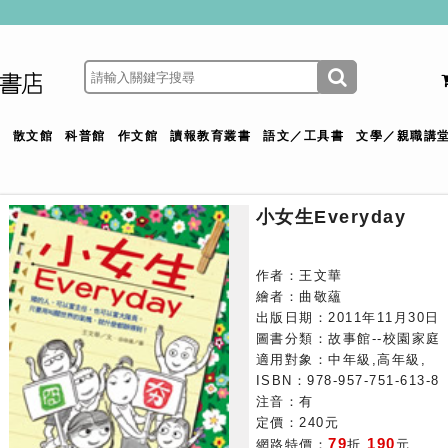
館
散文館
科普館
作文館
讀報教育叢書
語文／工具書
文學／親職講
小女生Everyday
作者：王文華
繪者：曲敬蘊
出版日期：2011年11月30日
圖書分類：故事館--校園家庭
適用對象：中年級,高年級,
ISBN：978-957-751-613-8
注音：有
定價：240元
79
190
網路特價：
折
元