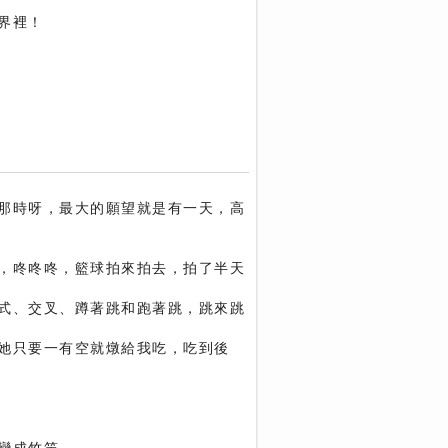
界裡！
那時呀，最大的願望就是有一天，高
，咚咚咚，籃球拍來拍去，拍了半天
式、交叉、蹲著跳和跑著跳，跳來跳
她只要一有空就燉給我吃，吃到後