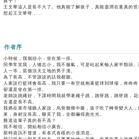
孩子！
王文華這人是長不大了。他真能了解孩子，真能盡潤在童真的世
想起王文華呀......
作者序
小時候，我個頭小，坐在第一排。
同學常笑我，人矮志小，我不服氣，可是站起來輸人家半顆頭。
人一等，當個頂天立地的男子漢。
為了長高，不管誰說的話我都聽。
人家說打籃球會長高，我只要一有空就抱著籃球到球場，咚咚咚
卻還是坐在第一排。
老師說跳繩好，下課時間我就帶著繩子跳，跳呀跳，跳呀跳，花
去還是長不高。
我媽在菜市場聽人家說，烏骨雞燉中藥，孩子吃了轉骨變大人，
來，身材沒長高，雞見了我，全都嚇得跑光光。
難道這輩子真的長不高？
我不相信，開始相信小廣告。
那時資訊不發達，有各式各樣的小道消息。