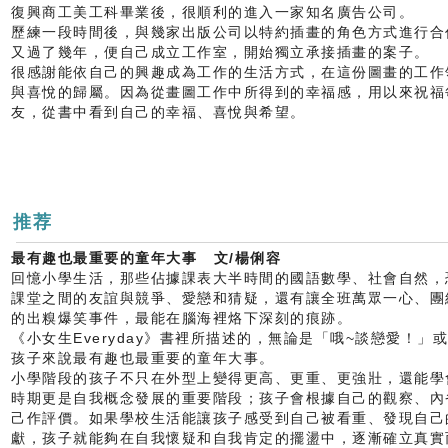
復興商工美工科畢業後，很順利的進入一家知名廣告公司。
歷練一段時間後，與幾家出版公司以特約插畫的角色方式進行合
又過了幾年，便自己成立工作室，開始獨立承接插畫的案子。
很感謝能依自己的興趣成為工作的生活方式，在這份圖畫的工作
與喜悅的歸屬。因為從畫圖工作中所得到的幸福感，用以來祝福
友，從書中看到自己的幸福、喜悅與希望。
推荐
最有趣也最重要的童年大事
文
/
楊俐容
回憶小學生活，那些佔據課表大半時間的國語數學、社會自然，
課堂之間的友誼與競爭、愛戀和猜疑，還有讓全班萬眾一心、團
的出糗爆笑事件，最能在腦海裡烙下深刻的痕跡。
《小女生Everyday》書裡所描述的，無論是「哦~談戀愛！
孩子來說最有趣也最重要的童年大事。
小學階段的孩子不只在外型上變得更高、更重、更強壯，還能學
時期更是自我概念發展的重要階段；孩子會根據自己的觀察、內
己作評價。如果學校生活能讓孩子感受到自己被看重、發現自己
獻，孩子就能夠在自我懷疑和自我肯定的擺盪中，逐漸確立真實