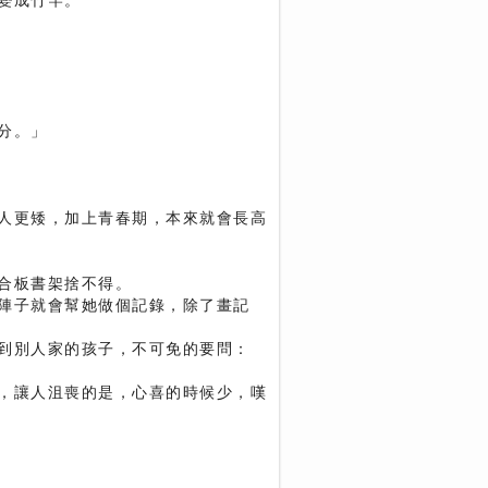
變成竹竿。
分。」
人更矮，加上青春期，本來就會長高
合板書架捨不得。
陣子就會幫她做個記錄，除了畫記
到別人家的孩子，不可免的要問：
，讓人沮喪的是，心喜的時候少，嘆
。