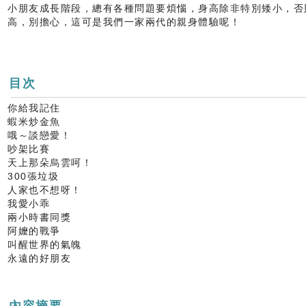
小朋友成長階段，總有各種問題要煩惱，身高除非特別矮小，否
高，別擔心，這可是我們一家兩代的親身體驗呢！
目次
你給我記住
蝦米炒金魚
哦～談戀愛！
吵架比賽
天上那朵烏雲呵！
300張垃圾
人家也不想呀！
我愛小乖
兩小時書同獎
阿嬤的戰爭
叫醒世界的氣魄
永遠的好朋友