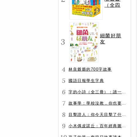
（全四
冊）
細菌好朋
3
友
4
林良爺爺的700字故事
5
國語日報學生字典
6
字的小詩（全三冊）：讀一首詩，交一個字朋友（字字小宇宙+字字看心情+字字有意思）
7
故事學：學校沒教，你也要會的表達力
8
目擊證人：你今天目擊了什麼？
9
小木偶皮諾丘：百年經典圖文全譯版