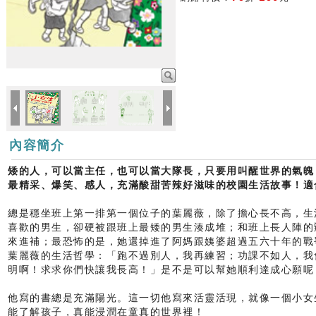
內容簡介
矮的人，可以當主任，也可以當大隊長，只要用叫醒世界的氣魄
最精采、爆笑、感人，充滿酸甜苦辣好滋味的校園生活故事！適
總是穩坐班上第一排第一個位子的葉麗薇，除了擔心長不高，生活
喜歡的男生，卻硬被跟班上最矮的男生湊成堆；和班上長人陣的
來進補；最恐怖的是，她還掉進了阿媽跟姨婆超過五六十年的戰
葉麗薇的生活哲學：「跑不過別人，我再練習；功課不如人，我
明啊！求求你們快讓我長高！」是不是可以幫她順利達成心
他寫的書總是充滿陽光。這一切他寫來活靈活現，就像一個小女
能了解孩子，真能浸潤在童真的世界裡！