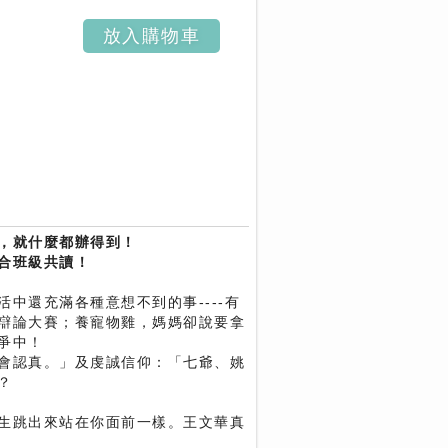
放入購物車
，就什麼都辦得到！
合班級共讀！
中還充滿各種意想不到的事----有
辯論大賽；養寵物雞，媽媽卻說要拿
爭中！
會認真。」及虔誠信仰：「七爺、姚
願呢？
生跳出來站在你面前一樣。王文華真