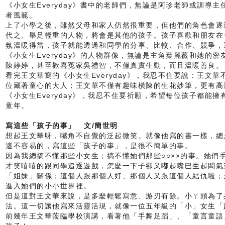
《小女生Everyday》書中的老師們，無論是阿珍老師或訓導
者風範。
上了小學之後，雖然父母和家人仍然很重要，但他們的角色會逐
代之、舉足輕重的人物，將會是其他的孩子。孩子喜歡和朋友在
氛溫暖得當，孩子就能透過和同學的分享、比較、合作、競爭，
《小女生Everyday》的人物群像，無論是主角葉麗薇和她的
陳婷婷，甚至歡喜冤家吳禮智，不僅真實生動，而且溫暖善良。
看完王文華寫的《小女生Everyday》，我忍不住要說：王文
位藏著童心的大人；王文華不僅有趣味橫陳的生花妙筆，更有高
《小女生Everyday》，我忍不住要祈願，希望每位孩子都能
童年。
寫這些「孩子的事」
文
/
簡世明
想起王文華呀，嘴角不自覺的泛起微笑。就像他寫的書一樣，總
這不容易的，寫這些「孩子的事」，是很不簡單的事。
因為我總搞不懂那些小女生；搞不懂她們那些○○××的事。她們
才笑嘻嘻的跟同學追逐遊戲，怎麼一下子卻又嘟起嘴巴生起悶氣
「姐妹」關係；這個人跟那個人好、那個人又跟這個人結仇啦；
進入她們的小小世界裡。
但是這對王文華來說，是多麼輕鬆寫意、游刃有餘。小ㄚ頭為了
法。這一切讓他寫來活靈活現，就像一位五年級的「小」女生「
前幾年王文華蒞臨學校演講，看著他「手舞足蹈」、「童言童語