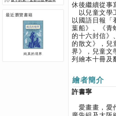
10
孩子的第一套節日故事讀本
休後繼續從事
以兒童文學工
最近瀏覽書籍
以國語日報「
葉船》、《青
的十六封信》
的散文》，兒
界》，兒童文
純真的境界
列繪本十冊及
繪者簡介
許書寧
愛畫畫，愛作
廣告組及大阪