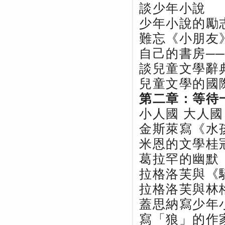
談少年小說
少年小說的勵
難忘《小朋友
自己的書房─
談兒童文學辭
兒童文學的國
第二章：等待
小人國 大人國
金斯萊寫《水
米恩的文學桂
葛拉罕的幽默
拉格洛芙與《
拉格洛芙與林
蓋思納寫少年
寫「狼」的作