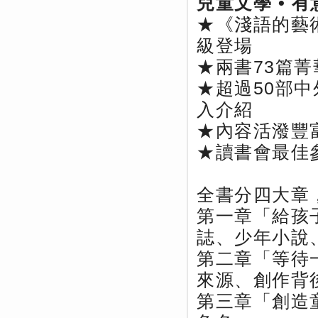
兒童文學
•
有
★《淺語的藝
級登場
★兩書73篇菁
★超過50部
入介紹
★內容活潑豐
★讀書會最佳參
全書分四大章
第一章「給孩
誌、少年小說
第二章「等待
來源、創作背
第三章「創造