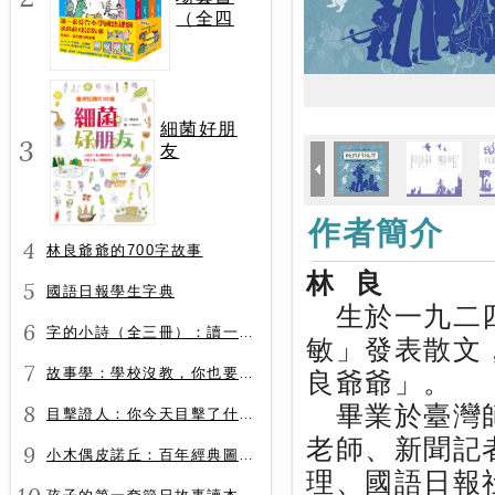
（全四
冊）
細菌好朋
3
友
作者簡介
4
林良爺爺的700字故事
林 良
5
國語日報學生字典
生於一九二四
6
字的小詩（全三冊）：讀一首詩，交一個字朋友（字字小宇宙+字字看心情+字字有意思）
敏」發表散文
7
故事學：學校沒教，你也要會的表達力
良爺爺」。
8
畢業於臺灣師
目擊證人：你今天目擊了什麼？
老師、新聞記
9
小木偶皮諾丘：百年經典圖文全譯版
理、國語日報