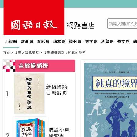
小說館
故事館
童話館
繪本館
詩歌館
散文館
科普館
作文館
首頁
文學／親職講堂
文學親職講堂
：純真的境界
全館暢銷榜
新編國語
1
日報辭典
成語小劇
2
場套書