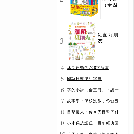
（全四
冊）
細菌好朋
3
友
4
林良爺爺的700字故事
5
國語日報學生字典
6
字的小詩（全三冊）：讀一首詩，交一個字朋友（字字小宇宙+字字看心情+字字有意思）
7
故事學：學校沒教，你也要會的表達力
8
目擊證人：你今天目擊了什麼？
9
小木偶皮諾丘：百年經典圖文全譯版