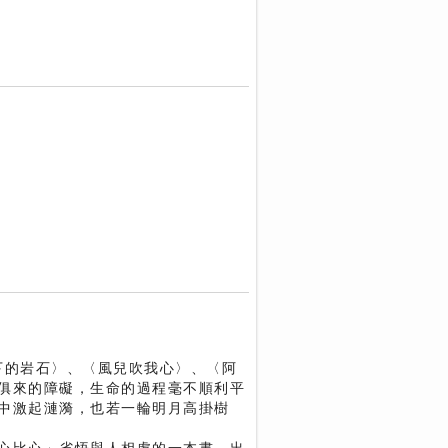
下的岩石〉、〈風兒吹我心〉、〈阿
俱來的障礙，生命的過程毫不順利平
中激起漣漪，也若一輪明月高掛樹