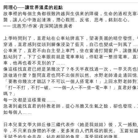
同理心──讓世界溫柔的起點
故事裡的每個主角都很難跨越與生俱來的障礙，生命的過程充塞
襲，讓人心中激起漣漪，潛心觀照、反省、思考，銘刻在心。
── 沈惠芳/作家‧資深閱讀推廣者
上學時間到了，直君站在公車站牌底下，望著美麗的晴空發愣。
穿過，直君感到從頭到腳像浸染了藍天，自己也變成一到風了…
公車來了，直君不由自主登上車門，坐在窗邊打開窗戶，讓微風
點站到了，下了公車眼前就是電車車站，停駐著一整排電車。直
車，他再也看不見別的了……
像這樣找直君已經是第幾次了？冬天半夜找過一次，一早天亮也
誰做過什麼？盤問直君也問不出個所以然。水野老師邊走邊回憶
「要教你幾次才聽話？不可以一個人搭電車！」上回水野老師對
「打─不打，不打─破。一─個─人─不─坐─電─車！」直君好
嗎？」
每一次都是這樣重複……
急著到處找直君的特教老師，提心吊膽又生氣之餘，卻也發現，
如每個人……
日本兒童文學大師丘修三繼代表作《她是我姐姐》後，又一撼動
辛，不只來自身體的不便，更多來自人們異樣的眼光。 五篇短
天賦予的生命共存，站在相同的角度，享受同樣的微風。