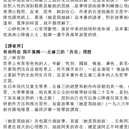
這是本描述身心障礙人士面對生活挑戰的書，也是幫助孩子「將
自對人性的深刻觀察及敏銳的思維，故事情節由敘事到幽微心境
者潛心觀照、反省、思考，銘刻在心。作者的古道熱腸在文思中
懷也躍然紙上。看過《她是我姊姊》這本書的讀者，對於故事絕
溫和、寬厚的特質，就不難理解了。
「心靜乾坤大，心安理數明」基於作者的熱情和使命感，這本書
也為身心障礙人士，點燃一盞不再孤單寂寞的燈。
【譯者序】
有你同在 我不孤獨──丘修三的「共生」理想
文／林宜和
世界上有形形色色的人。年齡、性別、國籍、種族、膚色，甚至
只要我們活在這個世界上，何不攜手並行，一起走過呢？ 無論
上蒼賦予的生命同生共存。這是本書作者丘修三基本的人生哲學
主題。
在日本現代兒童文學界，丘修三的經歷和創作內容都別具一格。
育。大學畢業後，他在東京公立的特教學校任職二十五年，直到
了灰谷健次郎的《兔之眼》，想到自己也可以身心障礙兒當主角
研創作方法和推出習作。短篇故事集《她是我姐姐》(一九八六
創作園地徵選，贏得評審一致擊節讚賞。
《她是我姐姐》共包羅六個故事。首篇〈她是我姐姐〉，主角阿
而產生很大的心理壓力。姐姐阿美的存在，總是讓阿正不時遭受