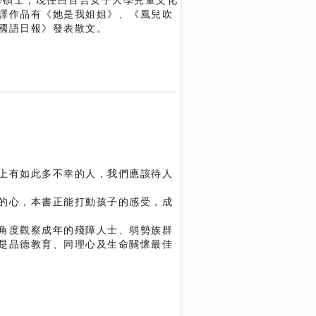
學碩士，現任白百合女子大學兒童文化
譯作品有《她是我姐姐》、《風兒吹
國語日報》發表散文。
上有如此多不幸的人，我們應該待人
的心，本書正能打動孩子的感受，成
角度觀察成年的殘障人士、弱勢族群
是品德教育、同理心及生命關懷最佳