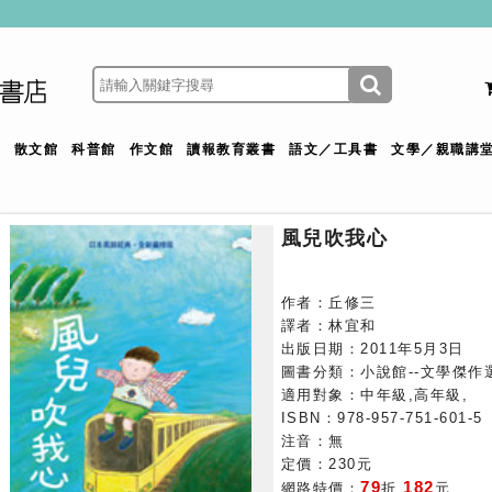
館
散文館
科普館
作文館
讀報教育叢書
語文／工具書
文學／親職講
風兒吹我心
作者：丘修三
譯者：林宜和
出版日期：2011年5月3日
圖書分類：小說館--文學傑作
適用對象：中年級,高年級,
ISBN：978-957-751-601-5
注音：無
定價：230元
79
182
網路特價：
折
元