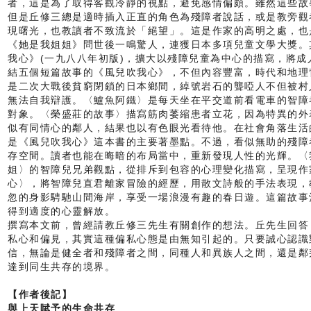
者，這是為了取得客觀冷靜的視點，避免感情偏頗。雖然這些故
但是丘修三總是適時插入正直的角色為殘障者說話，或是教旁觀
現曙光，也教讀者不致流於「絕望」。這是作家的高明之處，也
《她是我姐姐》問世後一鳴驚人，連獲日本多項兒童文學大獎。
我心》(一九八八年初版)，擴大以殘障兒童為中心的描寫，將
結五個短篇故事的《風兒吹我心》，不但內容豐富，時代和地理
是二次大戰後貧窮閉鎖的日本鄉間，綽號岩石的聾啞人不但被村
無法自我辯護。〈鱸魚阿鐵〉是每天坐在平交道前看電車的智障
對象。〈榮盛莊的故事〉描寫筋肉萎縮患者立花，因為特異的外
似有同情心的鄰人，結果也以有色眼光看待他。在社會角落生活
是《風兒吹我心》這本書的主要著墨點。不過，看似無助的殘障
存空間。讀者也能在晦暗的布局當中，重新發現人性的光輝。〈
姐〉的智障兒兄弟觀點，從排斥到包容的心理變化描寫，呈現作
心〉，將智障兒直君離家冒險的經歷，用散文詩般的手法表現，
忽的身影騁馳山間海岸，享受一場浪漫有趣的春日遊。這篇故事
得到適度的心靈解放。
撰寫本文前，曾經請教丘修三先生有關創作的想法。丘先生回答
私心和偏見，其實這種偏私心態是由無知引起的。只要誠心認識
信，無論是健全者和殘障者之間，同種人和異族人之間，還是鄰
達到同生共存的境界。
【作者後記】
與上天賦予的生命共存