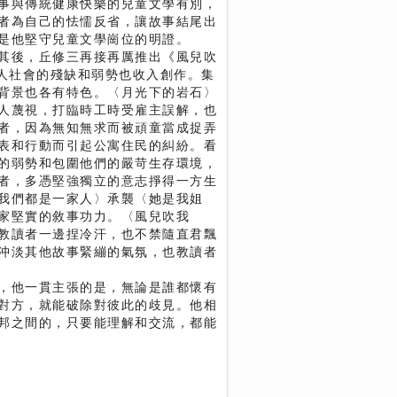
事與傳統健康快樂的兒童文學有別，
者為自己的怯懦反省，讓故事結尾出
是他堅守兒童文學崗位的明證。
其後，丘修三再接再厲推出《風兒吹
成人社會的殘缺和弱勢也收入創作。集
背景也各有特色。〈月光下的岩石〉
人蔑視，打臨時工時受雇主誤解，也
者，因為無知無求而被頑童當成捉弄
表和行動而引起公寓住民的糾紛。看
的弱勢和包圍他們的嚴苛生存環境，
者，多憑堅強獨立的意志掙得一方生
我們都是一家人〉承襲〈她是我姐
家堅實的敘事功力。〈風兒吹我
教讀者一邊捏冷汗，也不禁隨直君飄
沖淡其他故事緊繃的氣氛，也教讀者
，他一貫主張的是，無論是誰都懷有
對方，就能破除對彼此的歧見。他相
邦之間的，只要能理解和交流，都能