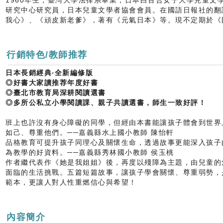
1960年生，臺灣大學法律系畢業，日本白百合女子大學兒童文
研究中心研究員，日本兒童文學者協會會員。在國語日報社的翻
我心》、《頑皮新老爹》，著有《元氣日本》等。現不定期於《
行銷特色/教師推荐
日本長銷經典‧全新編修版
◎好書大家讀推荐年度好書
◎臺北市教育局深耕閱讀選書
◎多所公私立小學閱讀課、親子共讀選書，師生一致好評！
班上也許沒有身心障礙的同學，但經由本書能讓孩子體會到世界
如己、尊重他們。──嘉義縣水上國小教師 陳怡軒
品格教育可提升孩子同理心及關懷生命，透過故事更能深入孩子
為教學的好資料。──嘉義縣秀林國小教師 侯玉桃
作者繼代表作《她是我姐姐》後，再度以殘障為主題，由兒童的
面臨的生活挑戰。五篇短篇故事，讓孩子學會關懷、尊重弱勢，
範本，更讓人對人性重燃信心與希望！
內容簡介