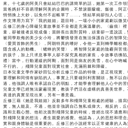
來。十七歲的阿美只會結結巴巴的講簡單的話，她第一次工作領
當爸媽好不容易理解阿美的企圖時，不禁淚眼矇矓。飯後，阿正
悄悄換上大鈔，以免付不起帳單了……。情結單純卻扣人心弦，
作文簿用力寫下「我的姐姐」題目時，一場小小的家庭劇以微笑
丘修三的身心障礙兒童故事並不全都是充滿溫馨的。〈齒痕〉裡
童，卻被後者反咬成傷；當師長出面對質時，頑童卻一逕說謊，
被同學欺侮的美少女小玲，將鬱憤發泄在無法保護自己的智障兒
〈愛買首飾的男生〉，阿朗特異的嗜好，令他一直到轉學離校都
隱含感人的動機。〈蟋蟀的哭聲〉，將智障兒家庭的陰霾與苦境
的孩子，加上只求息事寧人卻不探究真相的家長，令故事彷彿陷
禮〉當中，行動遲緩的阿剛，面對同是病友的美雪，在心中吶喊
不行的。」殘障兒童面對現實社會，充滿荊棘和障礙。
日本兒童文學作家砂田弘分析丘修三作品的特徵，是正視現實、
要理解和同情有缺陷的人，事實上只要碰到利害關頭，無不以自
過，他強調人唯有承認自己的弱點，才能學會理解他人心中的苦
兒童文學已經無法蒙蔽現實，教孩子們活在虛構的真善美世界。
表達的真實呈現出來，另有一番意義。
丘修三藉《她是我姐姐》反芻多年和殘障兒童相處的經驗，描寫
實，無人能及。不過，他並非強調自己無私或偉大。相反的，丘
識和主觀心態。他初次面對殘障兒童的時候，曾經出現不適應和
對殘障兒童的想法，產生親愛的感覺。他認為，人的思想和理念
實和親身體驗是很重要的。丘修三的小說經常以正常健康的人為