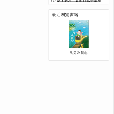
10
孩子的第一套節日故事讀本
最近瀏覽書籍
風兒吹我心