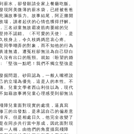
到薪水，卻發願請全家上餐廳吃飯。
發現阿美微薄的薪水袋，已經被爸爸
充滿故事張力。故事結尾，阿正攤開
收場，讀者起伏的心情也獲得抒解。
，三名頑童無故霸凌筋肉萎縮的兒
堅持不認錯。〈不可愛的天使〉，是
久枝身上，令久枝媽媽悲哀心疼。
是同學嘲弄的對象，而不知他的行為
表達無遺。遭冤枉卻無法為自己辯白
入沒有出口的瓶頸。就如〈盼望的婚
：「堅強一點吧！我們不獨立堅強是
發掘問題。砂田認為，一般人嘴裡說
己的立場為優先，這是人的本性。不
痛。兒童文學者西山利佳以為，現代
不如藉故事將兒童心理感受到卻無法
殘障兒童面對現實的處境，逼真寫
修三的出發點，是承認自己的偏差意
排斥。但是相處日久，他完全改變了
是在同步共行當中形成，因此面對現
第一人稱，由他們的角度描寫殘障