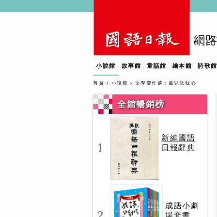
小說館
故事館
童話館
繪本館
詩歌
首頁
小說館
文學傑作選
：風兒吹我心
全館暢銷榜
新編國語
1
日報辭典
成語小劇
2
場套書