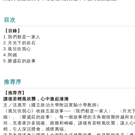
目次
【目錄】
1.我們都是一家人
2.月光下的岩石
3.風兒吹我心
4.阿鐵
5.榮盛莊的故事
推荐序
【推荐序】
讀後若輕風吹襲，心中激起漣漪
文／沈惠芳（國立政治大學附設實驗小學教師）
《風兒吹我心》收錄五篇故事──〈我們都是一家人〉、〈月光
鐵〉、〈榮盛莊的故事〉。每一個故事裡的主角都很難跨越與生
坦，充塞著許多阻礙、困難和崎嶇。讀後有若輕風吹襲，讓人心
梢，引人深沉體會，感懷萬端。