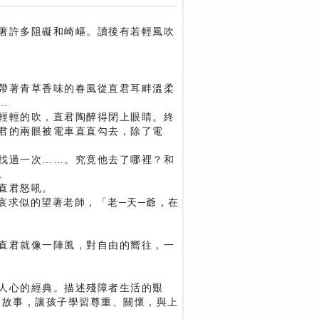
著許多阻礙和崎嶇。讀後有若輕風吹
帶著青草香味的春風從直君耳畔溫柔
…
輕輕的吹，直君陶醉得閉上眼睛。終
君的兩眼被電車直直勾去，除了電
找過一次……。究竟他去了哪裡？和
。
直君怒吼。
像哀求似的望著老師，「老─天─爺，在
直君就像一陣風，對自由的嚮往，一
人心的經典。描述殘障者生活的艱
篇故事，讓孩子學習尊重、關懷，與上