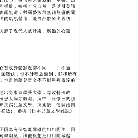
心比心」省悟與人相處的一本書。出
的捕捉，轉折十分自然，足以引發讀
表露無遺，對弱勢族群無綿無盡的關
佳的氣氛營造，能自然散發出親切、
洗滌了現代人被汙染、腐蝕的心靈，
心智或身體狀況都不同……。不過，
有無殘缺，也不計種族類別，願和所有
，也是他藉兒童文學不斷重複表達的
他出身東京學藝大學，專攻特殊教
身患大病才離職。病中，丘修三閱讀
來撰寫兒童文學。病癒後，便開始鑽
年初版)，參與《日本兒童文學雜誌》
正因為有個智能障礙的姐姐阿美，因
同學嘲笑，讓他很想把姐姐隱藏起