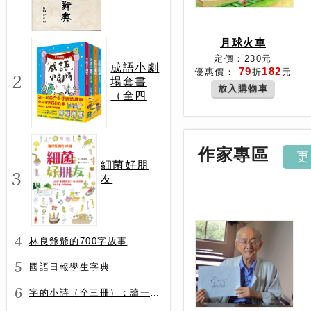
月球火車
定價：230元
成語小劇
79
182
優惠價：
折
元
2
場套書
放入購物車
（全四
冊）
作家專區
細菌好朋
3
友
4
林良爺爺的700字故事
5
國語日報學生字典
6
字的小詩（全三冊）：讀一首詩，交一個字朋友（字字小宇宙+字字看心情+字字有意思）