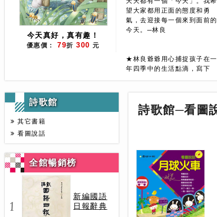
天天都有一個「今天」。我
望大家都用正面的態度和勇
氣，去迎接每一個來到面前
今天。─林良
今天真好，真有趣！
79
300
優惠價：
折
元
★林良爺爺用心捕捉孩子在
年四季中的生活點滴，寫下
52首充滿溫暖與趣味的童
詩。無論是春天的櫻花、夏
的旅遊，或是秋天的難忘瞬
詩歌館
間、冬季的節日慶典，這些
詩歌館─看圖
篇帶領孩子發現生活的美好
其它書籍
一週讀一首，感受生活無限
看圖說話
驚奇和喜悅！
全館暢銷榜
新編國語
1
日報辭典