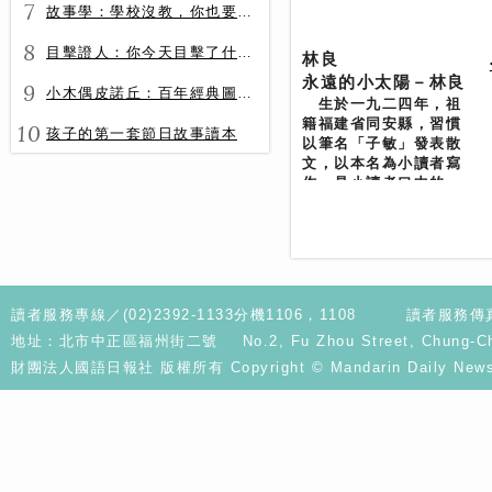
7
故事學：學校沒教，你也要會的表達力
8
目擊證人：你今天目擊了什麼？
林良
永遠的小太陽－林良
9
小木偶皮諾丘：百年經典圖文全譯版
生於一九二四年，祖
籍福建省同安縣，習慣
10
孩子的第一套節日故事讀本
以筆名「子敏」發表散
文，以本名為小讀者寫
作，是小讀者口中的
「林良爺爺」。 畢業
於臺灣師範大學國語科
及淡江大學英文系，當
過小學老師、新聞記
者，歷任國語日報編
輯、編譯主任、出版部
讀者服務專線／(02)2392-1133分機1106，1108
讀者服務傳真／
經理、國語日報社社
地址：北市中正區福州街二號 No.2, Fu Zhou Street, Chung-Cheng D
長，以國語日報董事長
兼發行人退休，退休後
財團法人國語日報社 版權所有 Copyright © Mandarin Daily News. A
繼續從事寫作。 以兒
童文學工作為生平職
志，為兒童寫作長達五
十多年，以國語日報
「看圖說話」專欄與小
讀者結緣，結集出版