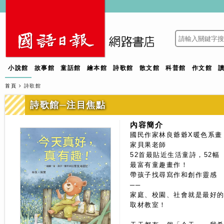
小說館
故事館
童話館
繪本館
詩歌館
散文館
科普館
作文館
首頁
詩歌館
詩歌館─注目焦點
內容簡介
國民作家林良爺爺X暖色系畫
家貝果老師
52首最貼近生活童詩，52幅
最富有童趣畫作！
帶孩子找尋寫作和創作靈感
──
家庭、校園、社會就是最好
取材教室！