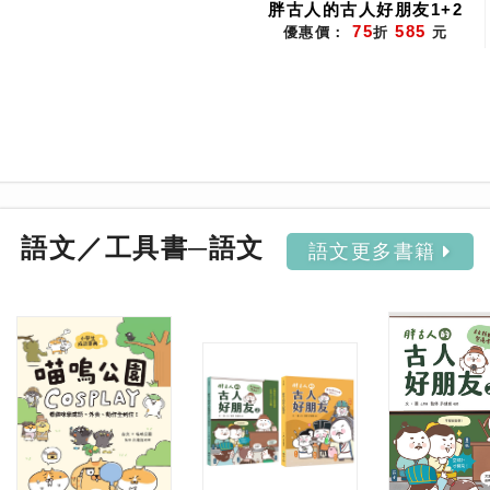
胖古人的古人好朋友1+2
75
585
優惠價：
折
元
語文／工具書─語文
語文更多書籍