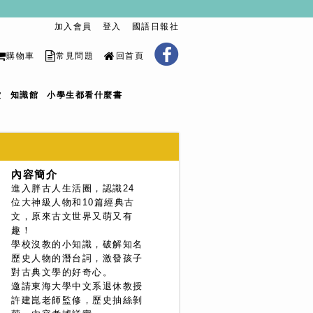
加入會員
登入
國語日報社
購物車
常見問題
回首頁
堂
知識館
小學生都看什麼書
內容簡介
進入胖古人生活圈，認識24
位大神級人物和10篇經典古
文，原來古文世界又萌又有
趣！
學校沒教的小知識，破解知名
歷史人物的潛台詞，激發孩子
對古典文學的好奇心。
邀請東海大學中文系退休教授
許建崑老師監修，歷史抽絲剝