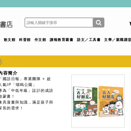
館
散文館
科普館
作文館
讀報教育叢書
語文／工具書
文學／親職講
點
內容簡介
「國語日報」專業團隊 × 超
人氣IP「喵嗚公園」
專為「中低年級」設計的成語
啟蒙書！
兼具漫畫與知識，滿足孩子與
家長的需求！