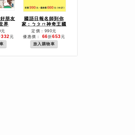
人好朋友
國語日報名師到你
世界
家：ㄅㄆㄇ神奇王國
0元
定價：990元
332
66
653
折
元
優惠價：
折
元
車
放入購物車