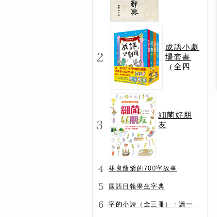
成語小劇
2
場套書
（全四
冊）
細菌好朋
3
友
4
林良爺爺的700字故事
5
國語日報學生字典
6
字的小詩（全三冊）：讀一首詩，交一個字朋友（字字小宇宙+字字看心情+字字有意思）