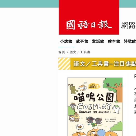
小說館
故事館
童話館
繪本館
詩歌
首頁
語文／工具書
語文／工具書─注目焦