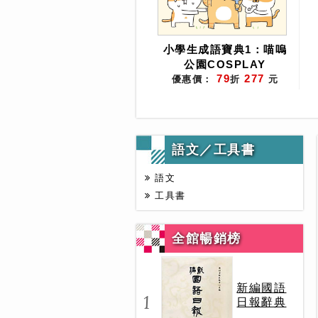
小學生成語寶典1：喵嗚
公園COSPLAY
79
277
優惠價：
折
元
語文／工具書
語文
工具書
全館暢銷榜
新編國語
1
日報辭典