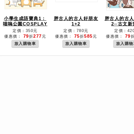
小學生成語寶典1：
胖古人的古人好朋友
胖古人的古
喵嗚公園COSPLAY
1+2
2─古文新
定價：350元
定價：780元
定價：42
79
277
75
585
79
優惠價：
折
元
優惠價：
折
元
優惠價：
放入購物車
放入購物車
放入購物