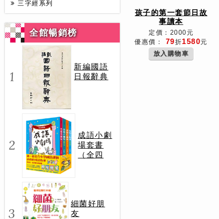
三字經系列
孩子的第一套節日故
事讀本
全館暢銷榜
定價：2000元
79
1580
優惠價：
折
元
放入購物車
新編國語
1
日報辭典
成語小劇
2
場套書
（全四
冊）
細菌好朋
3
友