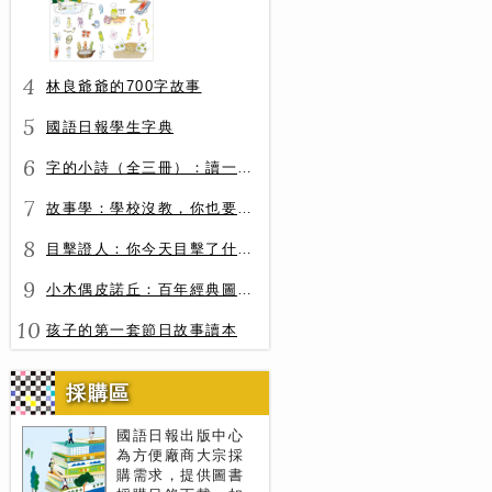
4
林良爺爺的700字故事
5
國語日報學生字典
6
字的小詩（全三冊）：讀一首詩，交一個字朋友（字字小宇宙+字字看心情+字字有意思）
7
故事學：學校沒教，你也要會的表達力
8
目擊證人：你今天目擊了什麼？
9
小木偶皮諾丘：百年經典圖文全譯版
10
孩子的第一套節日故事讀本
採購區
國語日報出版中心
為方便廠商大宗採
購需求，提供圖書