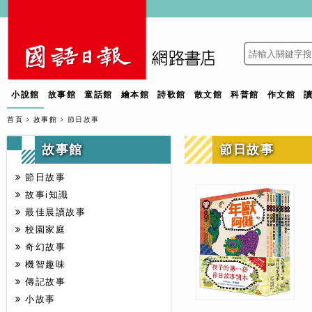
小說館
故事館
童話館
繪本館
詩歌館
散文館
科普館
作文館
首頁
故事館
節日故事
故事館
節日故事
節日故事
故事i知識
最佳晨讀故事
校園家庭
奇幻故事
機智趣味
傳記故事
小故事