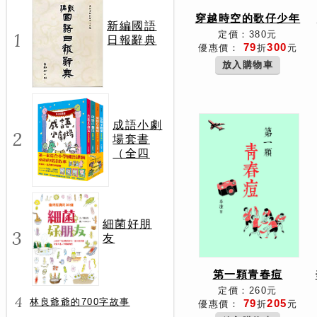
穿越時空的歌仔少年
新編國語
1
定價：380元
日報辭典
79
300
優惠價：
折
元
放入購物車
成語小劇
2
場套書
（全四
冊）
細菌好朋
3
友
第一顆青春痘
定價：260元
4
林良爺爺的700字故事
79
205
優惠價：
折
元