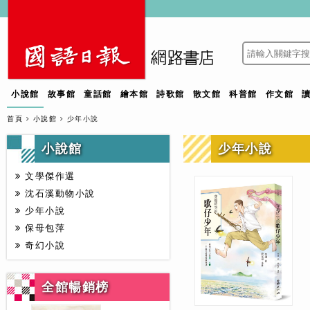
小說館
故事館
童話館
繪本館
詩歌館
散文館
科普館
作文館
首頁
小說館
少年小說
小說館
少年小說
文學傑作選
沈石溪動物小說
少年小說
保母包萍
奇幻小說
全館暢銷榜