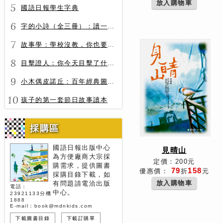
放入購物車
5
國語日報學生字典
6
字的小詩（全三冊）：讀一首詩，交一個字朋友（字字小宇宙+字字看心情+字字有意思）
7
故事學：學校沒教，你也要會的表達力
8
目擊證人：你今天目擊了什麼？
9
小木偶皮諾丘：百年經典圖文全譯版
10
孩子的第一套節日故事讀本
採購區
國語日報出版中心
見晴山
為方便廠商大宗採
定價：200元
購需求，提供圖書
79
158
優惠價：
折
元
採購目錄下載，如
放入購物車
有問題請電洽出版
電話：
中心。
23921133分機
1888
E-mail：book@mdnkids.com
下載圖書目錄
下載訂購單