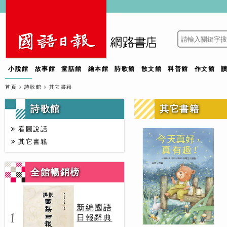
小說館
故事館
童話館
繪本館
詩歌館
散文館
科普館
作文館
首頁
詩歌館
其它書籍
詩歌館
其它書籍
看圖說話
其它書籍
全館暢銷榜
新編國語
1
日報辭典