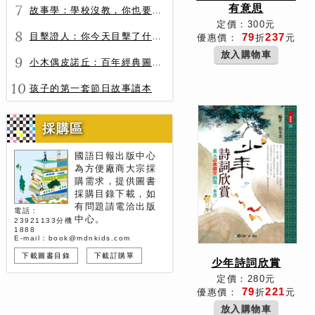
7
有意思
故事學：學校沒教，你也要會的表達力
定價：300元
8
目擊證人：你今天目擊了什麼？
79
237
優惠價：
折
元
放入購物車
9
小木偶皮諾丘：百年經典圖文全譯版
10
孩子的第一套節日故事讀本
採購區
國語日報出版中心
為方便廠商大宗採
購需求，提供圖書
採購目錄下載，如
有問題請電洽出版
電話：
中心。
23921133分機
1888
E-mail：book@mdnkids.com
下載圖書目錄
下載訂購單
少年詩詞欣賞
定價：280元
79
221
優惠價：
折
元
放入購物車