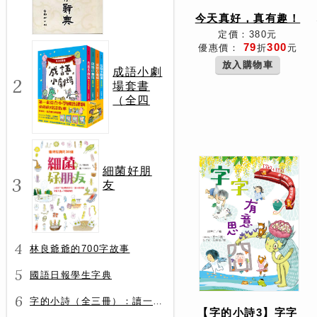
今天真好，真有趣！
定價：380元
79
300
優惠價：
折
元
放入購物車
成語小劇
2
場套書
（全四
冊）
細菌好朋
3
友
4
林良爺爺的700字故事
5
國語日報學生字典
6
字的小詩（全三冊）：讀一首詩，交一個字朋友（字字小宇宙+字字看心情+字字有意思）
【字的小詩3】字字