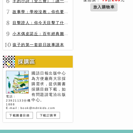
6
字的小詩（全三冊）：讀一首詩，交一個字朋友（字字小宇宙+字字看心情+字字有意思）
放入購物車
7
故事學：學校沒教，你也要會的表達力
8
目擊證人：你今天目擊了什麼？
9
小木偶皮諾丘：百年經典圖文全譯版
10
孩子的第一套節日故事讀本
採購區
國語日報出版中心
為方便廠商大宗採
購需求，提供圖書
採購目錄下載，如
有問題請電洽出版
電話：
中心。
23921133分機
1888
E-mail：book@mdnkids.com
下載圖書目錄
下載訂購單