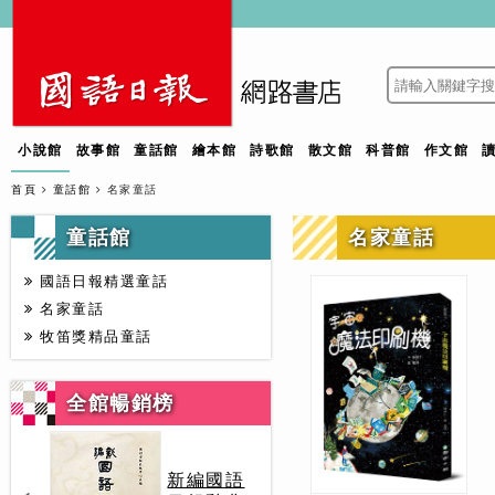
小說館
故事館
童話館
繪本館
詩歌館
散文館
科普館
作文館
首頁
童話館
名家童話
童話館
名家童話
國語日報精選童話
名家童話
牧笛獎精品童話
全館暢銷榜
新編國語