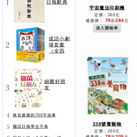
1
日報辭典
宇宙魔法印刷機
定價：360元
79
284
優惠價：
折
元
放入購物車
成語小劇
2
場套書
（全四
冊）
細菌好朋
3
友
4
林良爺爺的700字故事
338號養寵物
5
國語日報學生字典
定價：260元
79
205
優惠價：
折
元